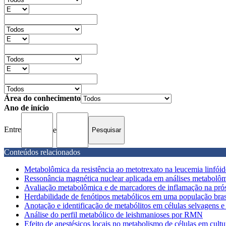
Área do conhecimento
Ano de início
Entre
e
Conteúdos relacionados
Metabolômica da resistência ao metotrexato na leucemia linfói
Ressonância magnética nuclear aplicada em análises metabolômi
Avaliação metabolômica e de marcadores de inflamação na próst
Herdabilidade de fenótipos metabólicos em uma população bras
Anotação e identificação de metabólitos em células selvagens e
Análise do perfil metabólico de leishmanioses por RMN
Efeito de anestésicos locais no metabolismo de células em cultur