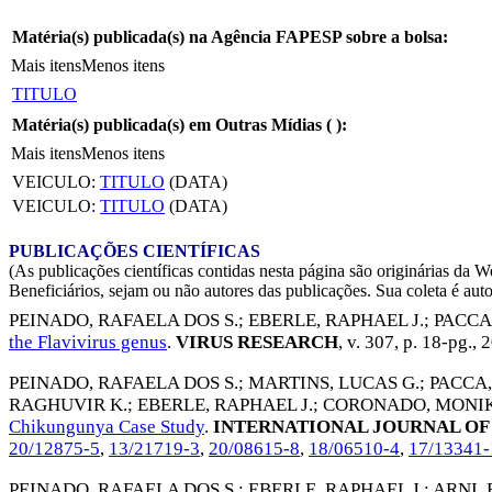
Matéria(s) publicada(s) na Agência FAPESP sobre a bolsa:
Mais itens
Menos itens
TITULO
Matéria(s) publicada(s) em Outras Mídias (
):
Mais itens
Menos itens
VEICULO:
TITULO
(DATA)
VEICULO:
TITULO
(DATA)
PUBLICAÇÕES CIENTÍFICAS
(As publicações científicas contidas nesta página são originárias 
Beneficiários, sejam ou não autores das publicações. Sua coleta é aut
PEINADO, RAFAELA DOS S.
;
EBERLE, RAPHAEL J.
;
PACCA
the Flavivirus genus
.
VIRUS RESEARCH
, v. 307, p. 18-pg.,
2
PEINADO, RAFAELA DOS S.
;
MARTINS, LUCAS G.
;
PACCA,
RAGHUVIR K.
;
EBERLE, RAPHAEL J.
;
CORONADO, MONIK
Chikungunya Case Study
.
INTERNATIONAL JOURNAL OF
20/12875-5
,
13/21719-3
,
20/08615-8
,
18/06510-4
,
17/13341-
PEINADO, RAFAELA DOS S.
;
EBERLE, RAPHAEL J.
;
ARNI,