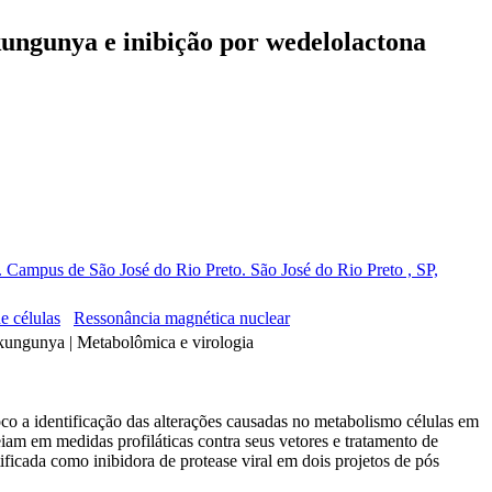
ungunya e inibição por wedelolactona
. Campus de São José do Rio Preto. São José do Rio Preto , SP,
e células
Ressonância magnética nuclear
hikungunya | Metabolômica e virologia
co a identificação das alterações causadas no metabolismo células em
iam em medidas profiláticas contra seus vetores e tratamento de
ficada como inibidora de protease viral em dois projetos de pós