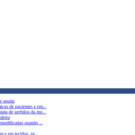
de aguda
cas de pacientes e em...
ata de gerbilos da mo...
ileira
 modificadas usando ...
a e em tecidos, av...