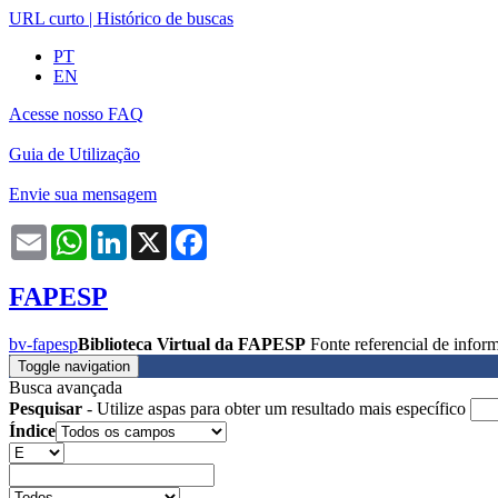
URL curto
|
Histórico de buscas
PT
EN
Acesse nosso FAQ
Guia de Utilização
Envie sua mensagem
Email
WhatsApp
LinkedIn
X
Facebook
FAPESP
bv-fapesp
Biblioteca Virtual da FAPESP
Fonte referencial de info
Toggle navigation
Busca avançada
Pesquisar
- Utilize aspas para obter um resultado mais específico
Índice