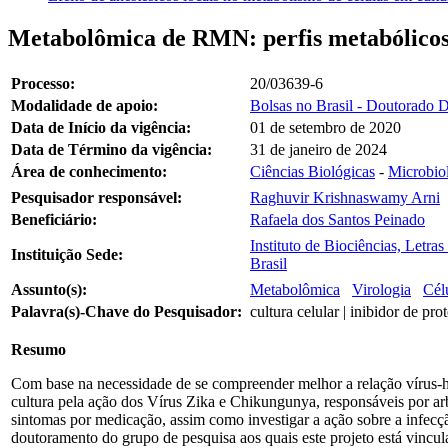
Metabolômica de RMN: perfis metabólicos 
Processo:
20/03639-6
Modalidade de apoio:
Bolsas no Brasil - Doutorado D
Data de Início da vigência:
01 de setembro de 2020
Data de Término da vigência:
31 de janeiro de 2024
Área de conhecimento:
Ciências Biológicas
-
Microbio
Pesquisador responsável:
Raghuvir Krishnaswamy Arni
Beneficiário:
Rafaela dos Santos Peinado
Instituto de Biociências, Letr
Instituição Sede:
Brasil
Assunto(s):
Metabolômica
Virologia
Cél
Palavra(s)-Chave do Pesquisador:
cultura celular | inibidor de p
Resumo
Com base na necessidade de se compreender melhor a relação vírus-ho
cultura pela ação dos Vírus Zika e Chikungunya, responsáveis por arb
sintomas por medicação, assim como investigar a ação sobre a infecçã
doutoramento do grupo de pesquisa aos quais este projeto está vincu