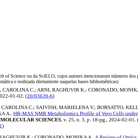
da Web of Science ou da SciELO, cujos autores mencionaram números d
omática e realizada diretamente naquelas bases bibliométricas)
, CAROLINA C.
;
ARNI, RAGHUVIR K.
;
CORONADO, MONIKA
022-01-02
. (
20/03639-6
)
 CAROLINA C.
;
SAIVISH, MARIELENA V.
;
BORSATTO, KELL
A A.
.
HR-MAS NMR Metabolomics Profile of Vero Cells under th
 MOLECULAR SCIENCES
, v. 25, n. 3, p. 18-pg.,
2024-02-01
. 
1
)
 RAGHUVIR K.
;
CORONADO, MONIKA A.
.
A Review of Omics 