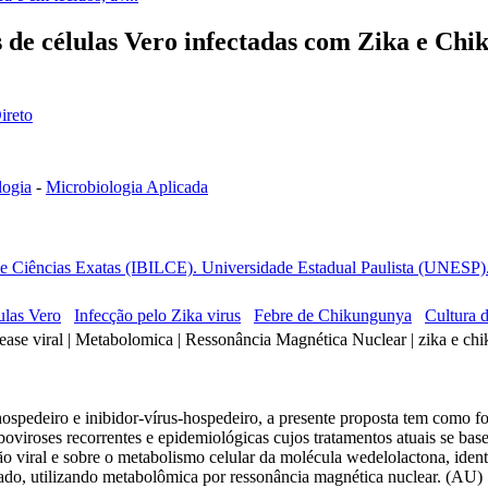
de células Vero infectadas com Zika e Chik
ireto
logia
-
Microbiologia Aplicada
as e Ciências Exatas (IBILCE). Universidade Estadual Paulista (UNESP)
ulas Vero
Infecção pelo Zika virus
Febre de Chikungunya
Cultura d
rotease viral | Metabolomica | Ressonância Magnética Nuclear | zika e c
spedeiro e inibidor-vírus-hospedeiro, a presente proposta tem como fo
oviroses recorrentes e epidemiológicas cujos tratamentos atuais se base
o viral e sobre o metabolismo celular da molécula wedelolactona, identi
lado, utilizando metabolômica por ressonância magnética nuclear. (AU)