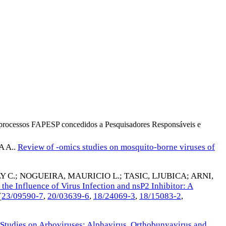
os processos FAPESP concedidos a Pesquisadores Responsáveis e
 A.
.
Review of -omics studies on mosquito-borne viruses of
Y C.
;
NOGUEIRA, MAURICIO L.
;
TASIC, LJUBICA
;
ARNI,
e Influence of Virus Infection and nsP2 Inhibitor: A
(
23/09590-7
,
20/03639-6
,
18/24069-3
,
18/15083-2
,
Studies on Arboviruses: Alphavirus, Orthobunyavirus and