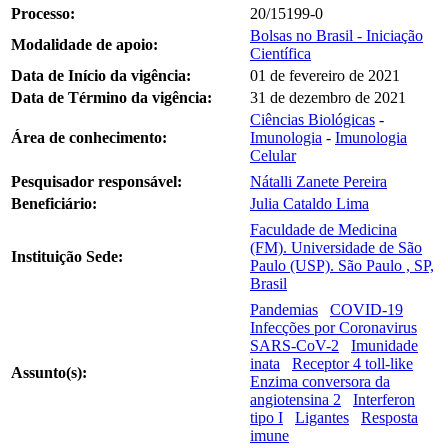
Processo:
20/15199-0
Bolsas no Brasil - Iniciação
Modalidade de apoio:
Científica
Data de Início da vigência:
01 de fevereiro de 2021
Data de Término da vigência:
31 de dezembro de 2021
Ciências Biológicas
-
Área de conhecimento:
Imunologia
-
Imunologia
Celular
Pesquisador responsável:
Nátalli Zanete Pereira
Beneficiário:
Julia Cataldo Lima
Faculdade de Medicina
(FM). Universidade de São
Instituição Sede:
Paulo (USP). São Paulo , SP,
Brasil
Pandemias
COVID-19
Infecções por Coronavirus
SARS-CoV-2
Imunidade
inata
Receptor 4 toll-like
Assunto(s):
Enzima conversora da
angiotensina 2
Interferon
tipo I
Ligantes
Resposta
imune