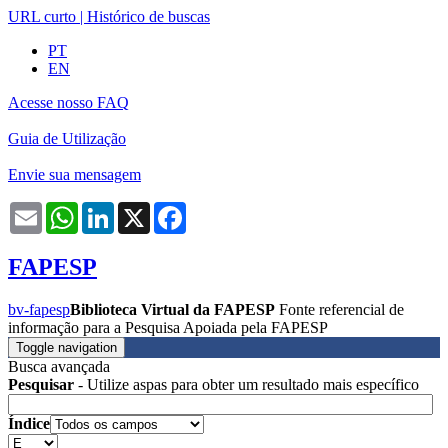
URL curto
|
Histórico de buscas
PT
EN
Acesse nosso FAQ
Guia de Utilização
Envie sua mensagem
Email
WhatsApp
LinkedIn
X
Facebook
FAPESP
bv-fapesp
Biblioteca Virtual da FAPESP
Fonte referencial de
informação para a Pesquisa Apoiada pela FAPESP
Toggle navigation
Busca avançada
Pesquisar
- Utilize aspas para obter um resultado mais específico
Índice