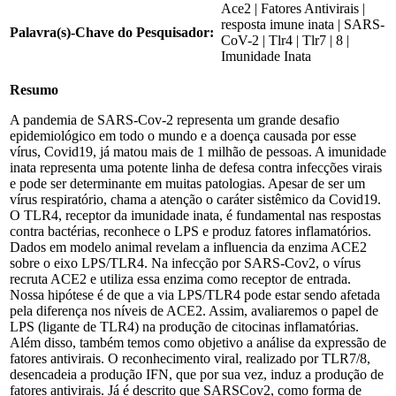
Ace2 | Fatores Antivirais |
resposta imune inata | SARS-
Palavra(s)-Chave do Pesquisador:
CoV-2 | Tlr4 | Tlr7 | 8 |
Imunidade Inata
Resumo
A pandemia de SARS-Cov-2 representa um grande desafio
epidemiológico em todo o mundo e a doença causada por esse
vírus, Covid19, já matou mais de 1 milhão de pessoas. A imunidade
inata representa uma potente linha de defesa contra infecções virais
e pode ser determinante em muitas patologias. Apesar de ser um
vírus respiratório, chama a atenção o caráter sistêmico da Covid19.
O TLR4, receptor da imunidade inata, é fundamental nas respostas
contra bactérias, reconhece o LPS e produz fatores inflamatórios.
Dados em modelo animal revelam a influencia da enzima ACE2
sobre o eixo LPS/TLR4. Na infecção por SARS-Cov2, o vírus
recruta ACE2 e utiliza essa enzima como receptor de entrada.
Nossa hipótese é de que a via LPS/TLR4 pode estar sendo afetada
pela diferença nos níveis de ACE2. Assim, avaliaremos o papel de
LPS (ligante de TLR4) na produção de citocinas inflamatórias.
Além disso, também temos como objetivo a análise da expressão de
fatores antivirais. O reconhecimento viral, realizado por TLR7/8,
desencadeia a produção IFN, que por sua vez, induz a produção de
fatores antivirais. Já é descrito que SARSCov2, como forma de