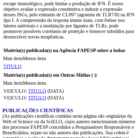
escape imunológico, pode limitar a produção de IFN. É nosso
objetivo avaliar a expressão constitutiva e induzir a expressão
desses ISGs, pelo estimulo de CL097 (agonista de TLR7/8) ou IFN
tipo I. A compreensão da resposta imune inata, com ênfase nos
fatores antivirais e a modulação por ligantes de TLRs, pode
promover possíveis correlatos de proteção e fornecer subsídios para
desenvolver novas terapêuticas.
Matéria(s) publicada(s) na Agência FAPESP sobre a bolsa:
Mais itens
Menos itens
TITULO
Matéria(s) publicada(s) em Outras Mídias (
):
Mais itens
Menos itens
VEICULO:
TITULO
(DATA)
VEICULO:
TITULO
(DATA)
PUBLICAÇÕES CIENTÍFICAS
(As publicações científicas contidas nesta página são originárias da
Web of Science ou da SciELO, cujos autores mencionaram números
dos processos FAPESP concedidos a Pesquisadores Responsáveis e
Beneficiários, sejam ou não autores das publicações. Sua coleta é