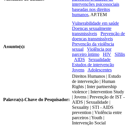
intervenções psicossociais
baseadas nos direitos
humanos
, AP.TEM
Vulnerabilidade em saúde
Doenças sexualmente
transmissíveis
Prevenção de
doenças transmissíveis
Prevenção da violência
Assunto(s):
sexual
Violência por
parceiro íntimo
HIV
Sífilis
AIDS
Sexualidade
Estudos de intervenção
Jovens
Adolescentes
Direitos Humanos | Estudo
de intervenção | Human
Rights | Inter partnership
violence | Intervention Study
| Jovens | Prevenção de IST -
Palavra(s)-Chave do Pesquisador:
AIDS | Sexualidade |
Sexuality | STI - AIDS
prevention | Violência entre
parceiros | Youth |
Intervenção Social