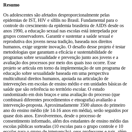
Resumo
Os adolescentes são afetados desproporcionalmente pelas
epidemias de IST, HIV e sífilis no Brasil. Fundamental para o
controle do crescimento da epidemia brasileira de AIDS desde os
anos 1990, a educação sexual nas escolas está interpelada por
grupos conservadores. Garantir e sustentar a saúde sexual e
reprodutiva dos jovens nessa tradição, baseada nos direitos
humanos, exige urgente inovação. O desafio desse projeto é testar
metodologias que garantam a eficácia e sustentabilidade de
programas sobre sexualidade e prevenção junto aos jovens e a
avaliação dos processos por meio dos quais isso ocorre. Esse
projeto se articula em torno da implementação de um programa de
educação sobre sexualidade baseada em uma perspectiva
multicultural direitos humanos, apoiada na articulação de
intervenções em escolas de ensino médio e em unidades básicas de
saúde que são referência no território escolar. O estudo
randomizado em dois braços e uma avaliação do processo (que
combinará diferentes procedimentos e etnografia) avaliarão a
intervenção-proposta. Aproximadamente 3500 alunos do primeiro
ano do ensino médio (de 14-16 anos em média), serão seguidos por
quase dois anos. Envolveremos, desde o processo de
consentimento informado, além dos estudantes de ensino médio das
escolas públicas sorteadas (10 escolas para o grupo controle e 10
escolas para o grupo de intervenção), seus professores e pais, além