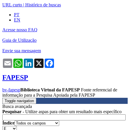
URL curto
|
Histórico de buscas
PT
EN
Acesse nosso FAQ
Guia de Utilização
Envie sua mensagem
Email
WhatsApp
LinkedIn
X
Facebook
FAPESP
bv-fapesp
Biblioteca Virtual da FAPESP
Fonte referencial de
informação para a Pesquisa Apoiada pela FAPESP
Toggle navigation
Busca avançada
Pesquisar
- Utilize aspas para obter um resultado mais específico
Índice