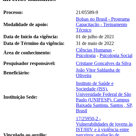
Processo:
21/05589-9
Bolsas no Brasil - Programa
Modalidade de apoio:
Capacitação - Treinamento
Técnico
Data de Início da vigência:
01 de julho de 2021
Data de Término da vigência:
31 de maio de 2022
Ciências Humanas
-
Área de conhecimento:
Psicologia
-
Psicologia Social
Pesquisador responsável:
Cristiane Gonçalves da Silva
João Vitor Saldanha de
Beneficiário:
Oliveira
Instituto de Saúde e
Sociedade (ISS).
Universidade Federal de São
Instituição Sede:
Paulo (UNIFESP). Campus
Baixada Santista. Santos , SP,
Brasil
17/25950-2 -
Vulnerabilidades de jovens às
IST/HIV e à violência entre
Vinculado ao auxílio:
parceiros: avaliação de