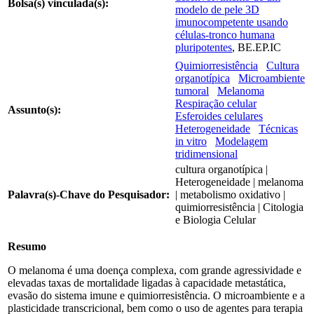
Bolsa(s) vinculada(s):
modelo de pele 3D
imunocompetente usando
células-tronco humana
pluripotentes
, BE.EP.IC
Quimiorresistência
Cultura
organotípica
Microambiente
tumoral
Melanoma
Respiração celular
Assunto(s):
Esferoides celulares
Heterogeneidade
Técnicas
in vitro
Modelagem
tridimensional
cultura organotípica |
Heterogeneidade | melanoma
Palavra(s)-Chave do Pesquisador:
| metabolismo oxidativo |
quimiorresistência | Citologia
e Biologia Celular
Resumo
O melanoma é uma doença complexa, com grande agressividade e
elevadas taxas de mortalidade ligadas à capacidade metastática,
evasão do sistema imune e quimiorresistência. O microambiente e a
plasticidade transcricional, bem como o uso de agentes para terapia