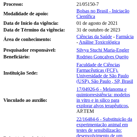
Processo:
21/05150-7
Bolsas no Brasil - Iniciação
Modalidade de apoio:
Científica
Data de Início da vigência:
01 de agosto de 2021
Data de Término da vigência:
31 de outubro de 2023
Ciências da Saúde
-
Farmácia
Área de conhecimento:
-
Análise Toxicológica
Pesquisador responsável:
Silvya Stuchi Maria-Engler
Beneficiário:
Rodrigo Gonçalves Queijo
Faculdade de Ciências
Farmacêuticas (FCF).
Instituição Sede:
Universidade de São Paulo
(USP). São Paulo , SP, Brasil
17/04926-6 - Melanoma e
quimiorresistência: modelos
Vinculado ao auxílio:
in vitro e in silico para
explorar alvos terapêuticos
,
AP.TEM
22/16484-6 - Substituição da
experimentação animal em
testes de sensibilização:
desenvolvimento de um