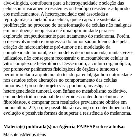
alvo-dirigida, contribuem para a heterogeneidade e seleção das
células intrinsicamente resistentes ou fenótipo resistente-adquirido
aos medicamentos. A heterogeneidade está associada a
reprogramação metabólica celular, que é capaz de sustentar a
proliferação no processo de transformação de células não malignas
em uma doença neoplásica e é uma oportunidade para ser
explorada terapeuticamente para tratamento do melanoma. Porém,
o desenvolvimento e progressão do tumor são influenciados pela
criação do microambiente pró-tumor e na modelação da
complexidade tumoral, e os modelos de monocamada, muitas vezes
utilizados, não conseguem reconstruir o microambiente celular in
vitro complexo e heterotípico. Desse modo, a cultura organotípica,
por promover parâmetros fisiológicos de órgãos e tumores e
permitir imitar a arquitetura do tecido parental, ganhou notoriedade
nos estudos sobre alterações no comportamento das células
tumorais. O presente projeto visa, portanto, investigar a
heterogeneidade tumoral, com ênfase ao metabolismo oxidativo,
em modelo tridimensional de esferoides contendo melanoma e
fibroblastos, e comparar com resultados previamente obtidos em
monocultura 2D, o que possibilitará o avanço no entendimento da
evolução e possíveis formas de superar a resistência do melanoma.
Matéria(s) publicada(s) na Agência FAPESP sobre a bolsa:
Mais itens
Menos itens