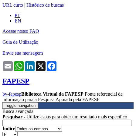
URL curto
|
Histórico de buscas
PT
EN
Acesse nosso FAQ
Guia de Utilização
Envie sua mensagem
Email
WhatsApp
LinkedIn
X
Facebook
FAPESP
bv-fapesp
Biblioteca Virtual da FAPESP
Fonte referencial de
informação para a Pesquisa Apoiada pela FAPESP
Toggle navigation
Busca avançada
Pesquisar
- Utilize aspas para obter um resultado mais específico
Índice