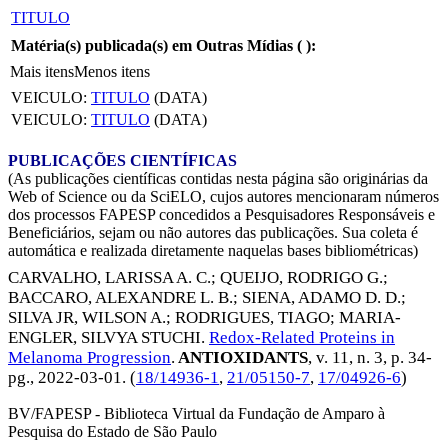
TITULO
Matéria(s) publicada(s) em Outras Mídias (
):
Mais itens
Menos itens
VEICULO:
TITULO
(DATA)
VEICULO:
TITULO
(DATA)
PUBLICAÇÕES CIENTÍFICAS
(As publicações científicas contidas nesta página são originárias da
Web of Science ou da SciELO, cujos autores mencionaram números
dos processos FAPESP concedidos a Pesquisadores Responsáveis e
Beneficiários, sejam ou não autores das publicações. Sua coleta é
automática e realizada diretamente naquelas bases bibliométricas)
CARVALHO, LARISSA A. C.
;
QUEIJO, RODRIGO G.
;
BACCARO, ALEXANDRE L. B.
;
SIENA, ADAMO D. D.
;
SILVA JR, WILSON A.
;
RODRIGUES, TIAGO
;
MARIA-
ENGLER, SILVYA STUCHI
.
Redox-Related Proteins in
Melanoma Progression
.
ANTIOXIDANTS
, v. 11, n. 3, p. 34-
pg.,
2022-03-01
. (
18/14936-1
,
21/05150-7
,
17/04926-6
)
BV/FAPESP - Biblioteca Virtual da Fundação de Amparo à
Pesquisa do Estado de São Paulo