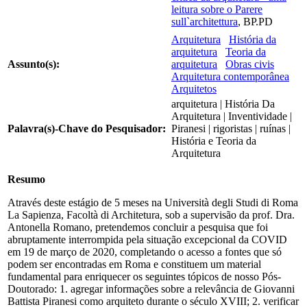
leitura sobre o Parere
sull`architettura
, BP.PD
Arquitetura
História da
arquitetura
Teoria da
Assunto(s):
arquitetura
Obras civis
Arquitetura contemporânea
Arquitetos
arquitetura | História Da
Arquitetura | Inventividade |
Palavra(s)-Chave do Pesquisador:
Piranesi | rigoristas | ruínas |
História e Teoria da
Arquitetura
Resumo
Através deste estágio de 5 meses na Università degli Studi di Roma
La Sapienza, Facoltà di Architetura, sob a supervisão da prof. Dra.
Antonella Romano, pretendemos concluir a pesquisa que foi
abruptamente interrompida pela situação excepcional da COVID
em 19 de março de 2020, completando o acesso a fontes que só
podem ser encontradas em Roma e constituem um material
fundamental para enriquecer os seguintes tópicos de nosso Pós-
Doutorado: 1. agregar informações sobre a relevância de Giovanni
Battista Piranesi como arquiteto durante o século XVIII; 2. verificar