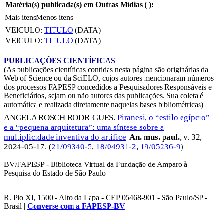
Matéria(s) publicada(s) em Outras Mídias (
):
Mais itens
Menos itens
VEICULO:
TITULO
(DATA)
VEICULO:
TITULO
(DATA)
PUBLICAÇÕES CIENTÍFICAS
(As publicações científicas contidas nesta página são originárias da
Web of Science ou da SciELO, cujos autores mencionaram números
dos processos FAPESP concedidos a Pesquisadores Responsáveis e
Beneficiários, sejam ou não autores das publicações. Sua coleta é
automática e realizada diretamente naquelas bases bibliométricas)
ANGELA ROSCH RODRIGUES
.
Piranesi, o “estilo egípcio”
e a “pequena arquitetura”: uma síntese sobre a
multiplicidade inventiva do artífice
.
An. mus. paul.
, v. 32,
2024-05-17
. (
21/09340-5
,
18/04931-2
,
19/05236-9
)
BV/FAPESP - Biblioteca Virtual da Fundação de Amparo à
Pesquisa do Estado de São Paulo
R. Pio XI, 1500 - Alto da Lapa - CEP 05468-901 - São Paulo/SP -
Brasil |
Converse com a FAPESP-BV