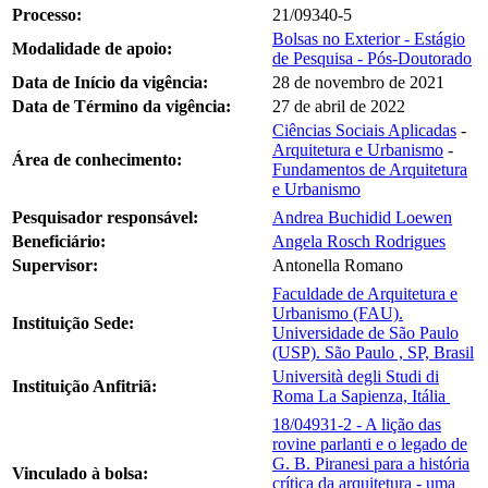
Processo:
21/09340-5
Bolsas no Exterior - Estágio
Modalidade de apoio:
de Pesquisa - Pós-Doutorado
Data de Início da vigência:
28 de novembro de 2021
Data de Término da vigência:
27 de abril de 2022
Ciências Sociais Aplicadas
-
Arquitetura e Urbanismo
-
Área de conhecimento:
Fundamentos de Arquitetura
e Urbanismo
Pesquisador responsável:
Andrea Buchidid Loewen
Beneficiário:
Angela Rosch Rodrigues
Supervisor:
Antonella Romano
Faculdade de Arquitetura e
Urbanismo (FAU).
Instituição Sede:
Universidade de São Paulo
(USP). São Paulo , SP, Brasil
Università degli Studi di
Instituição Anfitriã:
Roma La Sapienza, Itália
18/04931-2 - A lição das
rovine parlanti e o legado de
G. B. Piranesi para a história
Vinculado à bolsa:
crítica da arquitetura - uma