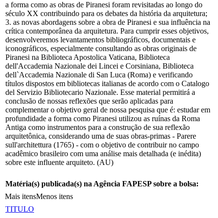
a forma como as obras de Piranesi foram revisitadas ao longo do
século XX contribuindo para os debates da história da arquitetura;
3. as novas abordagens sobre a obra de Piranesi e sua influência na
crítica contemporânea da arquitetura. Para cumprir esses objetivos,
desenvolveremos levantamentos bibliográficos, documentais e
iconográficos, especialmente consultando as obras originais de
Piranesi na Biblioteca Apostolica Vaticana, Biblioteca
dell'Accademia Nazionale dei Lincei e Corsiniana, Biblioteca
dell`Accademia Nazionale di San Luca (Roma) e verificando
títulos dispostos em bibliotecas italianas de acordo com o Catalogo
del Servizio Bibliotecario Nazionale. Esse material permitirá a
conclusão de nossas reflexões que serão aplicadas para
complementar o objetivo geral de nossa pesquisa que é: estudar em
profundidade a forma como Piranesi utilizou as ruínas da Roma
Antiga como instrumentos para a construção de sua reflexão
arquitetônica, considerando uma de suas obras-primas - Parere
sull'architettura (1765) - com o objetivo de contribuir no campo
acadêmico brasileiro com uma análise mais detalhada (e inédita)
sobre este influente arquiteto. (AU)
Matéria(s) publicada(s) na Agência FAPESP sobre a bolsa:
Mais itens
Menos itens
TITULO