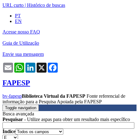
URL curto
|
Histórico de buscas
PT
EN
Acesse nosso FAQ
Guia de Utilização
Envie sua mensagem
Email
WhatsApp
LinkedIn
X
Facebook
FAPESP
bv-fapesp
Biblioteca Virtual da FAPESP
Fonte referencial de
informação para a Pesquisa Apoiada pela FAPESP
Toggle navigation
Busca avançada
Pesquisar
- Utilize aspas para obter um resultado mais específico
Índice