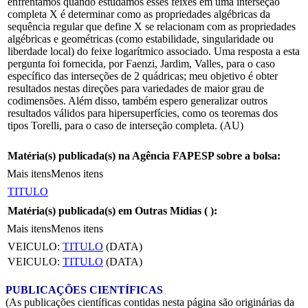
enfrentamos quando estudamos esses feixes em uma interseção
completa X é determinar como as propriedades algébricas da
sequência regular que define X se relacionam com as propriedades
algébricas e geométricas (como estabilidade, singularidade ou
liberdade local) do feixe logarítmico associado. Uma resposta a esta
pergunta foi fornecida, por Faenzi, Jardim, Valles, para o caso
específico das interseções de 2 quádricas; meu objetivo é obter
resultados nestas direções para variedades de maior grau de
codimensões. Além disso, também espero generalizar outros
resultados válidos para hipersuperfícies, como os teoremas dos
tipos Torelli, para o caso de interseção completa. (AU)
Matéria(s) publicada(s) na Agência FAPESP sobre a bolsa:
Mais itens
Menos itens
TITULO
Matéria(s) publicada(s) em Outras Mídias (
):
Mais itens
Menos itens
VEICULO:
TITULO
(DATA)
VEICULO:
TITULO
(DATA)
PUBLICAÇÕES CIENTÍFICAS
(As publicações científicas contidas nesta página são originárias da