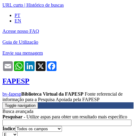
URL curto
|
Histórico de buscas
PT
EN
Acesse nosso FAQ
Guia de Utilização
Envie sua mensagem
Email
WhatsApp
LinkedIn
X
Facebook
FAPESP
bv-fapesp
Biblioteca Virtual da FAPESP
Fonte referencial de
informação para a Pesquisa Apoiada pela FAPESP
Toggle navigation
Busca avançada
Pesquisar
- Utilize aspas para obter um resultado mais específico
Índice