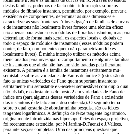
localmente livres e as famílias de curvas em X. Através do estudo
destas famílias, podemos de facto obter informações sobre os
módulos de fibrados instanton, permitindo, por exemplo, provar a
existência de componentes, determinar as suas dimensões e
caracterizar as suas fronteiras. A investigação de famílias de curvas
e de instantons não localmente livres fornece uma técnica eficaz
não apenas para estudar os módulos de fibrados instanton, mas para
determinar, de forma mais geral, os aspectos locais e globais de
todo o espaço de módulos de instantons ( esses módulos podem
conter, de fato, componentes quem não parametrizam feixes
localmente livres). É minha intenção utilizar os métodos acima
mencionados para investigar o comportamento de algumas famílias
de instantons que ainda não haviam sido tratadas pela literatura
existente. A primeira é a família de instantons estritamente mu-
semistable sobre as variedades de Fanos de índice 2 (estes são de
fato as unicas variedades de Fano quem suportam instantons
estritamente mu-semistable e Gieseker semiestável com duplo dual
não trivial), e os instantons de posto 2 em variedades de Fano de
índice um (para algumas dessas variedades de Fano a existência
dos instantons é de fato ainda desconhecida). O segundo tema
sobre o qual gostaria de abordar minha pesquisa são os feixes
tangentes logarítmicos. A definição de feixe tangente logarítmico,
originalmente introduzida nas hipersuperfícies do espaço projetivo,
foi recentemente estendida, por M.Jardim-D.Faenzi e J.Vallees,
para interseções completas. Uma das principais questões que