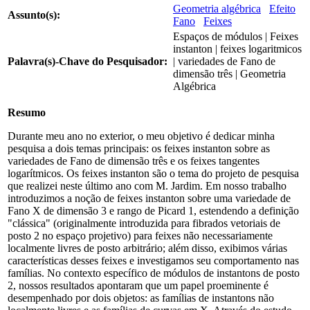
Geometria algébrica
Efeito
Assunto(s):
Fano
Feixes
Espaços de módulos | Feixes
instanton | feixes logaritmicos
Palavra(s)-Chave do Pesquisador:
| variedades de Fano de
dimensão três | Geometria
Algébrica
Resumo
Durante meu ano no exterior, o meu objetivo é dedicar minha
pesquisa a dois temas principais: os feixes instanton sobre as
variedades de Fano de dimensão três e os feixes tangentes
logarítmicos. Os feixes instanton são o tema do projeto de pesquisa
que realizei neste último ano com M. Jardim. Em nosso trabalho
introduzimos a noção de feixes instanton sobre uma variedade de
Fano X de dimensão 3 e rango de Picard 1, estendendo a definição
"clássica" (originalmente introduzida para fibrados vetoriais de
posto 2 no espaço projetivo) para feixes não necessariamente
localmente livres de posto arbitrário; além disso, exibimos várias
características desses feixes e investigamos seu comportamento nas
famílias. No contexto específico de módulos de instantons de posto
2, nossos resultados apontaram que um papel proeminente é
desempenhado por dois objetos: as famílias de instantons não