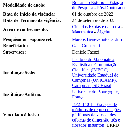
Bolsas no Exterior - Estágio
Modalidade de apoio:
de Pesquisa - Pós-Doutorado
Data de Início da vigência:
01 de outubro de 2022
Data de Término da vigência:
24 de setembro de 2023
Ciências Exatas e da Terra
-
Área de conhecimento:
Matemática
-
Álgebra
Pesquisador responsável:
Marcos Benevenuto Jardim
Beneficiário:
Gaia Comaschi
Supervisor:
Daniele Faenzi
Instituto de Matemática,
Estatística e Computação
Científica (IMECC).
Instituição Sede:
Universidade Estadual de
Campinas (UNICAMP).
Campinas , SP, Brasil
Université de Bourgogne,
Instituição Anfitriã:
França
19/21140-1 - Espaços de
módulos de representações
Vinculado à bolsa:
pfaffianas de variedades
cúbicas de dimensão três e
fibrados instanton
, BP.PD