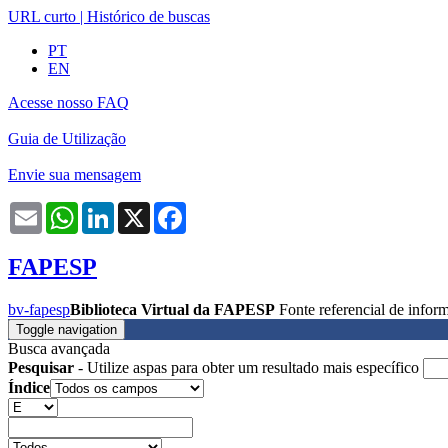
URL curto
|
Histórico de buscas
PT
EN
Acesse nosso FAQ
Guia de Utilização
Envie sua mensagem
Email
WhatsApp
LinkedIn
X
Facebook
FAPESP
bv-fapesp
Biblioteca Virtual da FAPESP
Fonte referencial de info
Toggle navigation
Busca avançada
Pesquisar
- Utilize aspas para obter um resultado mais específico
Índice