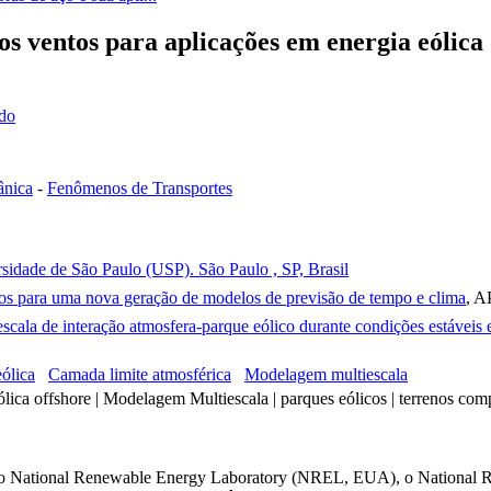
s ventos para aplicações em energia eólica 
ado
ânica
-
Fenômenos de Transportes
rsidade de São Paulo (USP). São Paulo , SP, Brasil
s para uma nova geração de modelos de previsão de tempo e clima
, 
scala de interação atmosfera-parque eólico durante condições estávei
ólica
Camada limite atmosférica
Modelagem multiescala
lica offshore | Modelagem Multiescala | parques eólicos | terrenos co
o o National Renewable Energy Laboratory (NREL, EUA), o National 