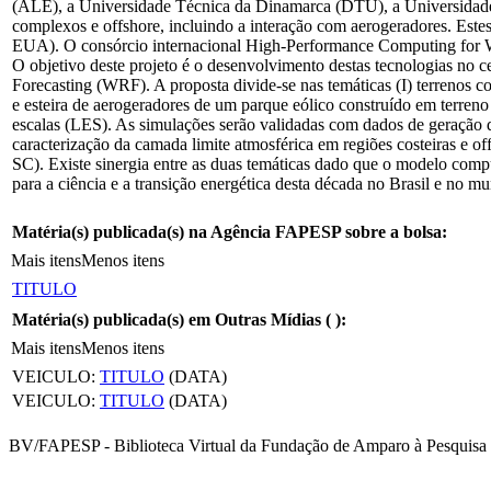
(ALE), a Universidade Técnica da Dinamarca (DTU), a Universidade 
complexos e offshore, incluindo a interação com aerogeradores. Es
EUA). O consórcio internacional High-Performance Computing for 
O objetivo deste projeto é o desenvolvimento destas tecnologias no 
Forecasting (WRF). A proposta divide-se nas temáticas (I) terrenos com
e esteira de aerogeradores de um parque eólico construído em terreno
escalas (LES). As simulações serão validadas com dados de geração d
caracterização da camada limite atmosférica em regiões costeiras e off
SC). Existe sinergia entre as duas temáticas dado que o modelo comp
para a ciência e a transição energética desta década no Brasil e no 
Matéria(s) publicada(s) na Agência FAPESP sobre a bolsa:
Mais itens
Menos itens
TITULO
Matéria(s) publicada(s) em Outras Mídias (
):
Mais itens
Menos itens
VEICULO:
TITULO
(DATA)
VEICULO:
TITULO
(DATA)
BV/FAPESP - Biblioteca Virtual da Fundação de Amparo à Pesquisa 