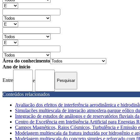
Área do conhecimento
Ano de início
Entre
e
Conteúdos relacionados
Avaliação dos efeitos de interferência aerodinâmica e hidrodinâm
Simulações multiescala de interação atmosfera-parque eólico dur
Integração de estudos de análogos e de reservatórios fluviais 
Centro de Excelência em Inteligência Artificial para Energias 
Campos Magnéticos, Raios Cósmicos, Turbulência e Emissão e
Modelagem multiescala da fratura induzida por hidrogênio e apli
Modelagem multiescala do concreto simples e reforçado com fibr