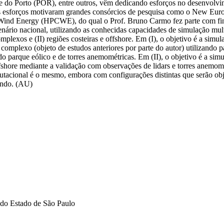
do Porto (POR), entre outros, vêm dedicando esforços no desenvolvim
tes esforços motivaram grandes consórcios de pesquisa como o New E
Wind Energy (HPCWE), do qual o Prof. Bruno Carmo fez parte com fi
cenário nacional, utilizando as conhecidas capacidades de simulação mu
plexos e (II) regiões costeiras e offshore. Em (I), o objetivo é a simu
 complexo (objeto de estudos anteriores por parte do autor) utilizando
o parque eólico e de torres anemométricas. Em (II), o objetivo é a sim
shore mediante a validação com observações de lidars e torres anemométri
utacional é o mesmo, embora com configurações distintas que serão obj
mundo. (AU)
do Estado de São Paulo