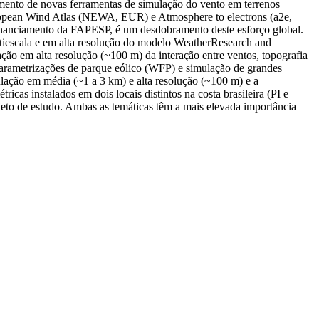
ento de novas ferramentas de simulação do vento em terrenos
uropean Wind Atlas (NEWA, EUR) e Atmosphere to electrons (a2e,
nanciamento da FAPESP, é um desdobramento deste esforço global.
ltiescala e em alta resolução do modelo WeatherResearch and
lação em alta resolução (~100 m) da interação entre ventos, topografia
 parametrizações de parque eólico (WFP) e simulação de grandes
ulação em média (~1 a 3 km) e alta resolução (~100 m) e a
cas instalados em dois locais distintos na costa brasileira (PI e
eto de estudo. Ambas as temáticas têm a mais elevada importância