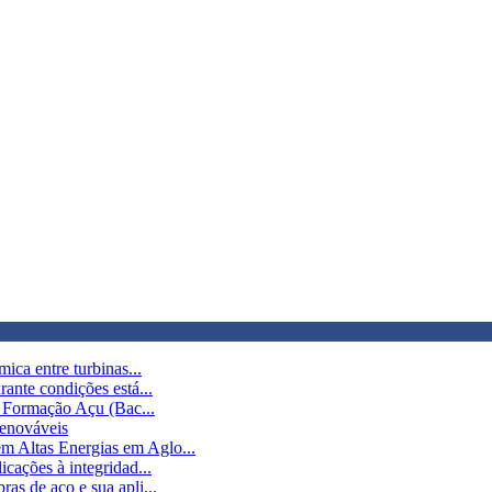
ica entre turbinas...
ante condições está...
da Formação Açu (Bac...
Renováveis
m Altas Energias em Aglo...
cações à integridad...
as de aço e sua apli...