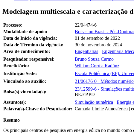
Modelagem multiescala e caracterização do
Processo:
22/04474-6
Modalidade de apoio:
Bolsas no Brasil - Pós-Doutor
Data de Início da vigência:
01 de setembro de 2022
Data de Término da vigência:
30 de novembro de 2024
Área de conhecimento:
Engenharias
-
Engenharia Mec
Pesquisador responsável:
Bruno Souza Carmo
Beneficiário:
William Corrêa Radünz
Instituição Sede:
Escola Politécnica (EP). Unive
Vinculado ao auxílio:
21/06176-0 - Métodos numérico
23/12599-6 - Simulações multie
Bolsa(s) vinculada(s):
BE.EP.PD
Assunto(s):
Simulação numérica
Energia e
Palavra(s)-Chave do Pesquisador:
Camada Limite Atmosférica | eó
Resumo
Os principais centros de pesquisa em energia eólica no mundo com