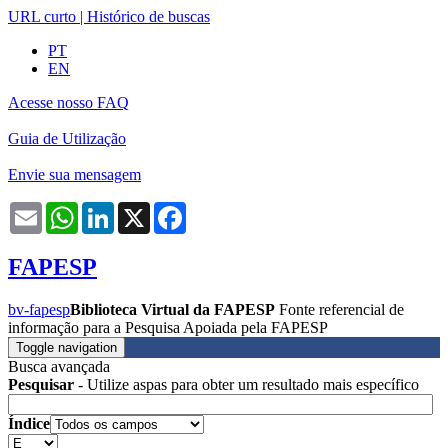
URL curto
|
Histórico de buscas
PT
EN
Acesse nosso FAQ
Guia de Utilização
Envie sua mensagem
Email
WhatsApp
LinkedIn
X
Facebook
FAPESP
bv-fapesp
Biblioteca Virtual da FAPESP
Fonte referencial de
informação para a Pesquisa Apoiada pela FAPESP
Toggle navigation
Busca avançada
Pesquisar
- Utilize aspas para obter um resultado mais específico
Índice