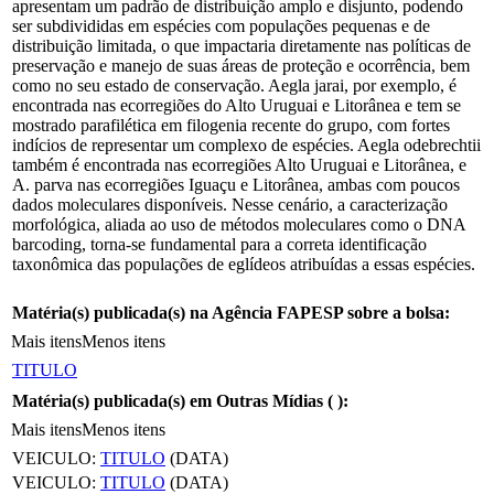
apresentam um padrão de distribuição amplo e disjunto, podendo
ser subdivididas em espécies com populações pequenas e de
distribuição limitada, o que impactaria diretamente nas políticas de
preservação e manejo de suas áreas de proteção e ocorrência, bem
como no seu estado de conservação. Aegla jarai, por exemplo, é
encontrada nas ecorregiões do Alto Uruguai e Litorânea e tem se
mostrado parafilética em filogenia recente do grupo, com fortes
indícios de representar um complexo de espécies. Aegla odebrechtii
também é encontrada nas ecorregiões Alto Uruguai e Litorânea, e
A. parva nas ecorregiões Iguaçu e Litorânea, ambas com poucos
dados moleculares disponíveis. Nesse cenário, a caracterização
morfológica, aliada ao uso de métodos moleculares como o DNA
barcoding, torna-se fundamental para a correta identificação
taxonômica das populações de eglídeos atribuídas a essas espécies.
Matéria(s) publicada(s) na Agência FAPESP sobre a bolsa:
Mais itens
Menos itens
TITULO
Matéria(s) publicada(s) em Outras Mídias (
):
Mais itens
Menos itens
VEICULO:
TITULO
(DATA)
VEICULO:
TITULO
(DATA)