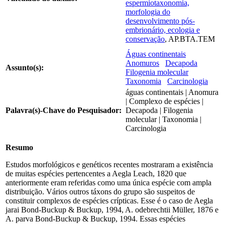
espermiotaxonomia,
morfologia do
desenvolvimento pós-
embrionário, ecologia e
conservação
, AP.BTA.TEM
Águas continentais
Anomuros
Decapoda
Assunto(s):
Filogenia molecular
Taxonomia
Carcinologia
águas continentais | Anomura
| Complexo de espécies |
Palavra(s)-Chave do Pesquisador:
Decapoda | Filogenia
molecular | Taxonomia |
Carcinologia
Resumo
Estudos morfológicos e genéticos recentes mostraram a existência
de muitas espécies pertencentes a Aegla Leach, 1820 que
anteriormente eram referidas como uma única espécie com ampla
distribuição. Vários outros táxons do grupo são suspeitos de
constituir complexos de espécies crípticas. Esse é o caso de Aegla
jarai Bond-Buckup & Buckup, 1994, A. odebrechtii Müller, 1876 e
A. parva Bond-Buckup & Buckup, 1994. Essas espécies