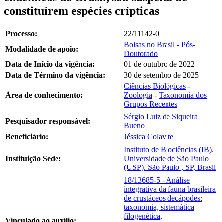
constituírem espécies crípticas
Processo:
22/11142-0
Bolsas no Brasil - Pós-
Modalidade de apoio:
Doutorado
Data de Início da vigência:
01 de outubro de 2022
Data de Término da vigência:
30 de setembro de 2025
Ciências Biológicas
-
Área de conhecimento:
Zoologia
-
Taxonomia dos
Grupos Recentes
Sérgio Luiz de Siqueira
Pesquisador responsável:
Bueno
Beneficiário:
Jéssica Colavite
Instituto de Biociências (IB).
Instituição Sede:
Universidade de São Paulo
(USP). São Paulo , SP, Brasil
18/13685-5 - Análise
integrativa da fauna brasileira
de crustáceos decápodes:
taxonomia, sistemática
filogenética,
Vinculado ao auxílio: