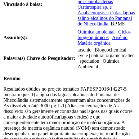
por cianobactérias
Vinculado à bolsa:
(Arthrospira sp. e
Anabaenopsis sp.) das lagoas
salino-alcalinos do Pantanal
de Nhecolândia
, BP.MS
Química ambiental
Ciclos
Assunto(s):
biogeoquímicos
Arsênio
Matéria orgânica
arsenic | Biogeochemical
cycle | natural organic matter
Palavra(s)-Chave do Pesquisador:
| speciation | Química
Ambiental
Resumo
Resultados obtidos no projeto temático FAPESP 2016/14227-5
mostram que: 1) a água das lagoas alcalinas do Pantanal de
Nhecolândia sistematicamente apresentam altas concentrações de
As dissolvido (até 3000 µg L-1) Altas concentrações de As
dissolvido são geralmente encontradas nas lagoas nas quais ocorre
a maior atividade autotrófica(lagoas verdes) e que
consequentemente tem maior produção de matéria orgânica. A
presença de matéria orgânica natural (NOM) tem demonstrado
desempenhar um papel importante na complexação, modificação