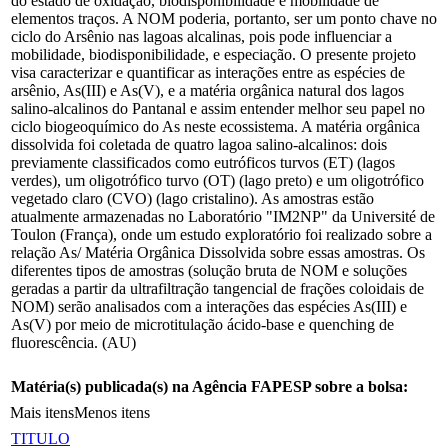
do estado de oxidação, biodisponibilidade e mobilidade de
elementos traços. A NOM poderia, portanto, ser um ponto chave no
ciclo do Arsênio nas lagoas alcalinas, pois pode influenciar a
mobilidade, biodisponibilidade, e especiação. O presente projeto
visa caracterizar e quantificar as interações entre as espécies de
arsênio, As(III) e As(V), e a matéria orgânica natural dos lagos
salino-alcalinos do Pantanal e assim entender melhor seu papel no
ciclo biogeoquímico do As neste ecossistema. A matéria orgânica
dissolvida foi coletada de quatro lagoa salino-alcalinos: dois
previamente classificados como eutróficos turvos (ET) (lagos
verdes), um oligotrófico turvo (OT) (lago preto) e um oligotrófico
vegetado claro (CVO) (lago cristalino). As amostras estão
atualmente armazenadas no Laboratório "IM2NP" da Université de
Toulon (França), onde um estudo exploratório foi realizado sobre a
relação As/ Matéria Orgânica Dissolvida sobre essas amostras. Os
diferentes tipos de amostras (solução bruta de NOM e soluções
geradas a partir da ultrafiltração tangencial de frações coloidais de
NOM) serão analisados com a interações das espécies As(III) e
As(V) por meio de microtitulação ácido-base e quenching de
fluorescência. (AU)
Matéria(s) publicada(s) na Agência FAPESP sobre a bolsa:
Mais itens
Menos itens
TITULO