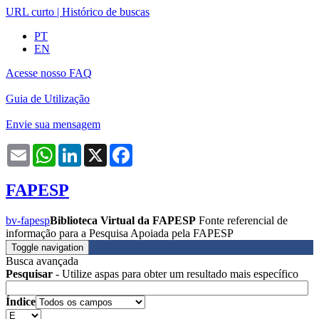
URL curto
|
Histórico de buscas
PT
EN
Acesse nosso FAQ
Guia de Utilização
Envie sua mensagem
Email
WhatsApp
LinkedIn
X
Facebook
FAPESP
bv-fapesp
Biblioteca Virtual da FAPESP
Fonte referencial de
informação para a Pesquisa Apoiada pela FAPESP
Toggle navigation
Busca avançada
Pesquisar
- Utilize aspas para obter um resultado mais específico
Índice