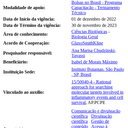
Bolsas no Brasil - Programa
Modalidade de apoio:
Capacitação - Treinamento
Técnico
Data de Início da vigência:
01 de dezembro de 2022
Data de Término da vigência:
30 de novembro de 2023
Ciências Biológicas
-
Área de conhecimento:
Biologia Geral
Acordo de Cooperação:
GlaxoSmithKline
Ana Marisa Chudzinski-
Pesquisador responsável:
Tavassi
Beneficiário:
Isabel de Morais Máximo
Instituto Butantan. São Paulo
Instituição Sede:
, SP, Brasil
15/50040-4 - Rational
approach for searching
Vinculado ao auxílio:
molecular targets involved in
inflammatory events and cell
survival
, AP.PCPE
Comunicação e divulgação
científica
Divulgação
científica
Gestão de
conteúdo
Acesso à