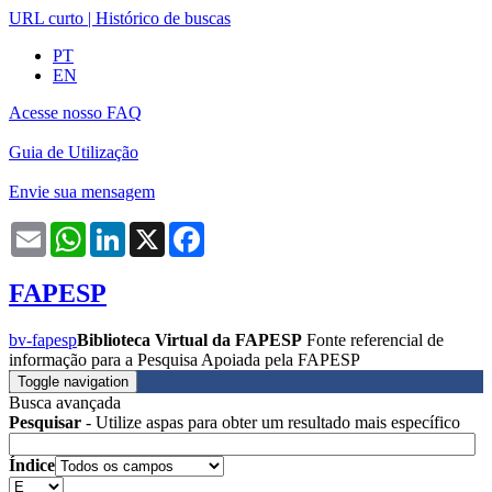
URL curto
|
Histórico de buscas
PT
EN
Acesse nosso FAQ
Guia de Utilização
Envie sua mensagem
Email
WhatsApp
LinkedIn
X
Facebook
FAPESP
bv-fapesp
Biblioteca Virtual da FAPESP
Fonte referencial de
informação para a Pesquisa Apoiada pela FAPESP
Toggle navigation
Busca avançada
Pesquisar
- Utilize aspas para obter um resultado mais específico
Índice