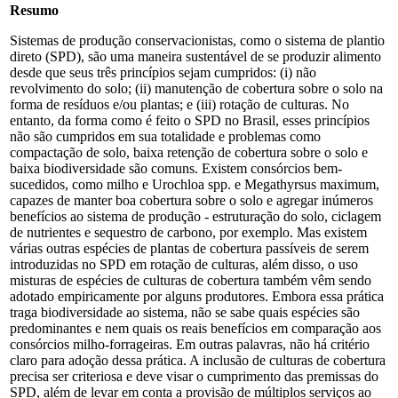
Resumo
Sistemas de produção conservacionistas, como o sistema de plantio
direto (SPD), são uma maneira sustentável de se produzir alimento
desde que seus três princípios sejam cumpridos: (i) não
revolvimento do solo; (ii) manutenção de cobertura sobre o solo na
forma de resíduos e/ou plantas; e (iii) rotação de culturas. No
entanto, da forma como é feito o SPD no Brasil, esses princípios
não são cumpridos em sua totalidade e problemas como
compactação de solo, baixa retenção de cobertura sobre o solo e
baixa biodiversidade são comuns. Existem consórcios bem-
sucedidos, como milho e Urochloa spp. e Megathyrsus maximum,
capazes de manter boa cobertura sobre o solo e agregar inúmeros
benefícios ao sistema de produção - estruturação do solo, ciclagem
de nutrientes e sequestro de carbono, por exemplo. Mas existem
várias outras espécies de plantas de cobertura passíveis de serem
introduzidas no SPD em rotação de culturas, além disso, o uso
misturas de espécies de culturas de cobertura também vêm sendo
adotado empiricamente por alguns produtores. Embora essa prática
traga biodiversidade ao sistema, não se sabe quais espécies são
predominantes e nem quais os reais benefícios em comparação aos
consórcios milho-forrageiras. Em outras palavras, não há critério
claro para adoção dessa prática. A inclusão de culturas de cobertura
precisa ser criteriosa e deve visar o cumprimento das premissas do
SPD, além de levar em conta a provisão de múltiplos serviços ao