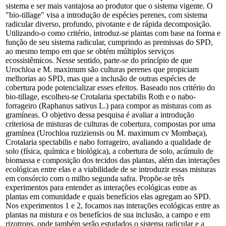
sistema e ser mais vantajosa ao produtor que o sistema vigente. O
"bio-tillage" visa a introdução de espécies perenes, com sistema
radicular diverso, profundo, pivotante e de rápida decomposição.
Utilizando-o como critério, introduz-se plantas com base na forma e
função de seu sistema radicular, cumprindo as premissas do SPD,
ao mesmo tempo em que se obtém múltiplos serviços
ecossistêmicos. Nesse sentido, parte-se do princípio de que
Urochloa e M. maximum são culturas perenes que propiciam
melhorias ao SPD, mas que a inclusão de outras espécies de
cobertura pode potencializar esses efeitos. Baseado nos critério do
bio-tillage, escolheu-se Crotalaria spectabilis Roth e o nabo-
forrageiro (Raphanus sativus L.) para compor as misturas com as
gramíneas. O objetivo dessa pesquisa é avaliar a introdução
criteriosa de misturas de culturas de cobertura, compostas por uma
gramínea (Urochloa ruziziensis ou M. maximum cv Mombaça),
Crotalaria spectabilis e nabo forrageiro, avaliando a qualidade de
solo (física, química e biológica), a cobertura de solo, acúmulo de
biomassa e composição dos tecidos das plantas, além das interações
ecológicas entre elas e a viabilidade de se introduzir essas misturas
em consórcio com o milho segunda safra. Propõe-se três
experimentos para entender as interações ecológicas entre as
plantas em comunidade e quais benefícios elas agregam ao SPD.
Nos experimentos 1 e 2, focamos nas interações ecológicas entre as
plantas na mistura e os benefícios de sua inclusão, a campo e em
rizotrons, onde também serão estudados o sistema radicular e a