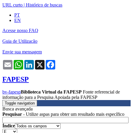
URL curto
|
Histórico de buscas
PT
EN
Acesse nosso FAQ
Guia de Utilização
Envie sua mensagem
Email
WhatsApp
LinkedIn
X
Facebook
FAPESP
bv-fapesp
Biblioteca Virtual da FAPESP
Fonte referencial de
informação para a Pesquisa Apoiada pela FAPESP
Toggle navigation
Busca avançada
Pesquisar
- Utilize aspas para obter um resultado mais específico
Índice