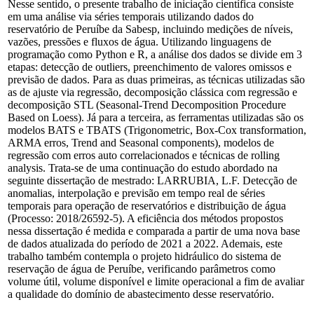
Nesse sentido, o presente trabalho de iniciação científica consiste
em uma análise via séries temporais utilizando dados do
reservatório de Peruíbe da Sabesp, incluindo medições de níveis,
vazões, pressões e fluxos de água. Utilizando linguagens de
programação como Python e R, a análise dos dados se divide em 3
etapas: detecção de outliers, preenchimento de valores omissos e
previsão de dados. Para as duas primeiras, as técnicas utilizadas são
as de ajuste via regressão, decomposição clássica com regressão e
decomposição STL (Seasonal-Trend Decomposition Procedure
Based on Loess). Já para a terceira, as ferramentas utilizadas são os
modelos BATS e TBATS (Trigonometric, Box-Cox transformation,
ARMA erros, Trend and Seasonal components), modelos de
regressão com erros auto correlacionados e técnicas de rolling
analysis. Trata-se de uma continuação do estudo abordado na
seguinte dissertação de mestrado: LARRUBIA, L.F. Detecção de
anomalias, interpolação e previsão em tempo real de séries
temporais para operação de reservatórios e distribuição de água
(Processo: 2018/26592-5). A eficiência dos métodos propostos
nessa dissertação é medida e comparada a partir de uma nova base
de dados atualizada do período de 2021 a 2022. Ademais, este
trabalho também contempla o projeto hidráulico do sistema de
reservação de água de Peruíbe, verificando parâmetros como
volume útil, volume disponível e limite operacional a fim de avaliar
a qualidade do domínio de abastecimento desse reservatório.