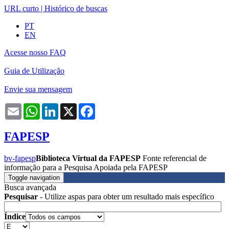
URL curto
|
Histórico de buscas
PT
EN
Acesse nosso FAQ
Guia de Utilização
Envie sua mensagem
Email
WhatsApp
LinkedIn
X
Facebook
FAPESP
bv-fapesp
Biblioteca Virtual da FAPESP
Fonte referencial de
informação para a Pesquisa Apoiada pela FAPESP
Toggle navigation
Busca avançada
Pesquisar
- Utilize aspas para obter um resultado mais específico
Índice