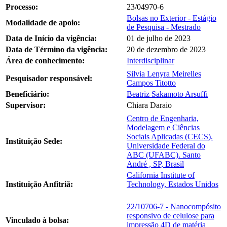
Processo:
23/04970-6
Bolsas no Exterior - Estágio
Modalidade de apoio:
de Pesquisa - Mestrado
Data de Início da vigência:
01 de julho de 2023
Data de Término da vigência:
20 de dezembro de 2023
Área de conhecimento:
Interdisciplinar
Silvia Lenyra Meirelles
Pesquisador responsável:
Campos Titotto
Beneficiário:
Beatriz Sakamoto Arsuffi
Supervisor:
Chiara Daraio
Centro de Engenharia,
Modelagem e Ciências
Sociais Aplicadas (CECS).
Instituição Sede:
Universidade Federal do
ABC (UFABC). Santo
André , SP, Brasil
California Institute of
Instituição Anfitriã:
Technology, Estados Unidos
22/10706-7 - Nanocompósito
responsivo de celulose para
Vinculado à bolsa:
impressão 4D de matéria