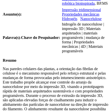
robótica bioinspirada
, BP.MS
Impressão tridimensional
Assunto(s):
Propriedades mecânicas
Hidrogéis
Nanocelulose
hidrogéis de nanocelulose |
impressão 3D | Materiais
arquitetados | materiais
Palavra(s)-Chave do Pesquisador:
programáveis | mudança de
forma | Propriedades
mecânicas | 4D | Materiais
programáveis
Resumo
Nas paredes celulares das plantas, a orientação das fibrilas de
celulose é o mecanismo responsável pelo reforço estrutural e pelas
mudanças de forma provocadas pelo intumescimento anisotrópico.
Este trabalho propõe alcançar esse controle do arranjo da
nanocelulose por meio da impressão 3D, visando a prototipagem
rápida de materiais arquitetados sustentáveis e com propriedades
programáveis. Durante o processo de extrusão da impressão 3D,
são aplicadas elevadas forças de cisalhamento para induzir o
alinhamento das partículas de nanocelulose na direção de impressão
do filamento. O alinhamento resultante da nanocelulose possibilita