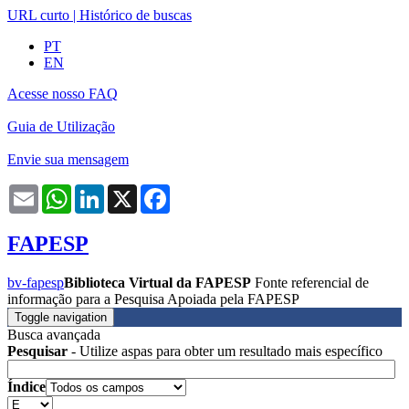
URL curto
|
Histórico de buscas
PT
EN
Acesse nosso FAQ
Guia de Utilização
Envie sua mensagem
Email
WhatsApp
LinkedIn
X
Facebook
FAPESP
bv-fapesp
Biblioteca Virtual da FAPESP
Fonte referencial de
informação para a Pesquisa Apoiada pela FAPESP
Toggle navigation
Busca avançada
Pesquisar
- Utilize aspas para obter um resultado mais específico
Índice