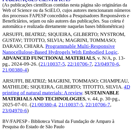
(As publicações científicas contidas nesta página são originárias da
Web of Science ou da SciELO, cujos autores mencionaram números
dos processos FAPESP concedidos a Pesquisadores Responsáveis e
Beneficiários, sejam ou não autores das publicações. Sua coleta é
automática e realizada diretamente naquelas bases bibliométricas)
ARSUFFI, BEATRIZ
;
SIQUEIRA, GILBERTO
;
NYSTROM,
GUSTAV
;
TITOTTO, SILVIA
;
MAGRINI, TOMMASO
;
DARAIO, CHIARA
.
Programmable Multi-Responsive
Nanocellulose-Based Hydrogels With Embodied Logic
.
ADVANCED FUNCTIONAL MATERIALS
, v. N/A, p. 13-
pg.,
2024-09-26
. (
21/10037-5
,
22/10706-7
,
23/04970-6
,
21/00380-4
)
ARSUFFI, BEATRIZ
;
MAGRINI, TOMMASO
;
CHAMPEAU,
MATHILDE
;
SIQUEIRA, GILBERTO
;
TITOTTO, SILVIA
.
4D
printing of natural materials: A review
.
SUSTAINABLE
MATERIALS AND TECHNOLOGIES
, v. 44, p. 30-pg.,
2025-07-01
. (
21/00380-4
,
21/10037-5
,
22/10706-7
,
23/04970-6
)
BV/FAPESP - Biblioteca Virtual da Fundação de Amparo à
Pesquisa do Estado de São Paulo