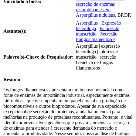
Vinculado à bolsa:
secreção de enzimas
recombinantes em
Aspergillus nidulans
, BP.DR
Aspergillus
Expressão
heteróloga
Fatores de
Assunto(s):
transcrição
Secreção
Fungos filamentosos
Aspergillus | expressão
heteróloga | fatores de
Palavra(s)-Chave do Pesquisador:
transcrição | secreção |
Genetica de fungos
filamentosos
Resumo
Os fungos filamentosos apresentam um imenso potencial como
fonte de enzimas de importância industrial, especialmente enzimas
hidrolíticas, que desempenham um papel crucial na produção de
biocombustíveis e outros bioprodutos. Apesar de sua capacidade
excepcional de secreção de proteínas, ainda há potencial para
melhorias na produção de proteínas recombinantes. Portanto, é vital
identificar novos alvos genéticos que possam aumentar a secreção
de enzimas para atender à crescente demanda do mercado e
aumentar a produtividade. Nesse sentido, nossa análise de biologia