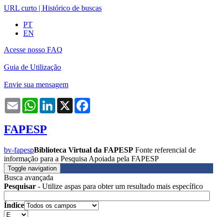
URL curto
|
Histórico de buscas
PT
EN
Acesse nosso FAQ
Guia de Utilização
Envie sua mensagem
Email
WhatsApp
LinkedIn
X
Facebook
FAPESP
bv-fapesp
Biblioteca Virtual da FAPESP
Fonte referencial de
informação para a Pesquisa Apoiada pela FAPESP
Toggle navigation
Busca avançada
Pesquisar
- Utilize aspas para obter um resultado mais específico
Índice