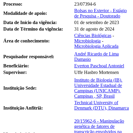
Processo:
23/07394-6
Bolsas no Exterior - Estágio
Modalidade de apoio:
de Pesquisa - Doutorado
Data de Início da vigência:
01 de setembro de 2023
Data de Término da vigência:
31 de agosto de 2024
Ciências Biológicas
-
Área de conhecimento:
Microbiologia
-
Microbiologia Aplicada
André Ricardo de Lima
Pesquisador responsável:
Damasio
Beneficiário:
Everton Paschoal Antoniel
Supervisor:
Uffe Hasbro Mortensen
Instituto de Biologia (IB).
Universidade Estadual de
Instituição Sede:
Campinas (UNICAMP).
Campinas , SP, Brasil
Technical University of
Instituição Anfitriã:
Denmark (DTU), Dinamarca
20/15962-6 - Manipulação
genética de fatores de
transcrição envolvidos na