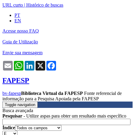
URL curto
|
Histórico de buscas
PT
EN
Acesse nosso FAQ
Guia de Utilização
Envie sua mensagem
Email
WhatsApp
LinkedIn
X
Facebook
FAPESP
bv-fapesp
Biblioteca Virtual da FAPESP
Fonte referencial de
informação para a Pesquisa Apoiada pela FAPESP
Toggle navigation
Busca avançada
Pesquisar
- Utilize aspas para obter um resultado mais específico
Índice