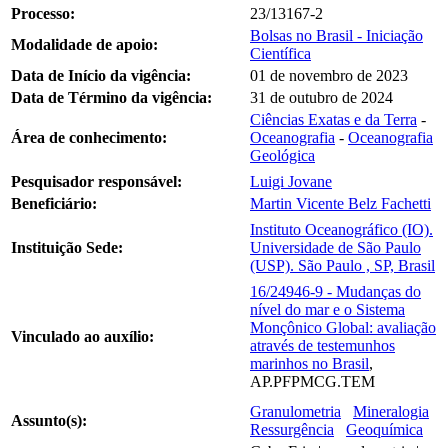
Processo:
23/13167-2
Bolsas no Brasil - Iniciação
Modalidade de apoio:
Científica
Data de Início da vigência:
01 de novembro de 2023
Data de Término da vigência:
31 de outubro de 2024
Ciências Exatas e da Terra
-
Área de conhecimento:
Oceanografia
-
Oceanografia
Geológica
Pesquisador responsável:
Luigi Jovane
Beneficiário:
Martin Vicente Belz Fachetti
Instituto Oceanográfico (IO).
Instituição Sede:
Universidade de São Paulo
(USP). São Paulo , SP, Brasil
16/24946-9 - Mudanças do
nível do mar e o Sistema
Monçônico Global: avaliação
Vinculado ao auxílio:
através de testemunhos
marinhos no Brasil
,
AP.PFPMCG.TEM
Granulometria
Mineralogia
Assunto(s):
Ressurgência
Geoquímica