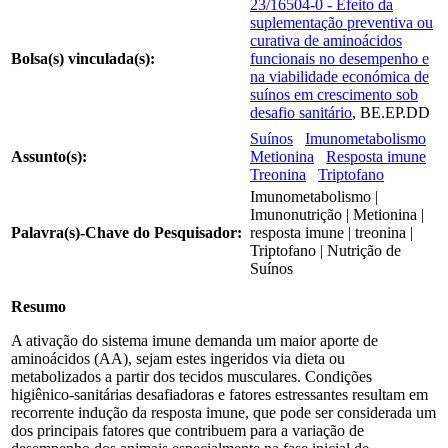
23/16504-0 - Efeito da
suplementação preventiva ou
curativa de aminoácidos
Bolsa(s) vinculada(s):
funcionais no desempenho e
na viabilidade económica de
suínos em crescimento sob
desafio sanitário
, BE.EP.DD
Suínos
Imunometabolismo
Assunto(s):
Metionina
Resposta imune
Treonina
Triptofano
Imunometabolismo |
Imunonutrição | Metionina |
Palavra(s)-Chave do Pesquisador:
resposta imune | treonina |
Triptofano | Nutrição de
Suínos
Resumo
A ativação do sistema imune demanda um maior aporte de
aminoácidos (AA), sejam estes ingeridos via dieta ou
metabolizados a partir dos tecidos musculares. Condições
higiênico-sanitárias desafiadoras e fatores estressantes resultam em
recorrente indução da resposta imune, que pode ser considerada um
dos principais fatores que contribuem para a variação de