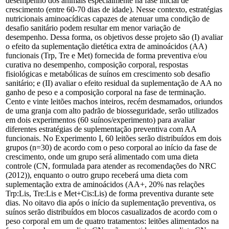
desempenho dos animais especialmente na fase inicial de
crescimento (entre 60-70 dias de idade). Nesse contexto, estratégias
nutricionais aminoacídicas capazes de atenuar uma condição de
desafio sanitário podem resultar em menor variação de
desempenho. Dessa forma, os objetivos desse projeto são (I) avaliar
o efeito da suplementação dietética extra de aminoácidos (AA)
funcionais (Trp, Tre e Met) fornecida de forma preventiva e/ou
curativa no desempenho, composição corporal, respostas
fisiológicas e metabólicas de suínos em crescimento sob desafio
sanitário; e (II) avaliar o efeito residual da suplementação de AA no
ganho de peso e a composição corporal na fase de terminação.
Cento e vinte leitões machos inteiros, recém desmamados, oriundos
de uma granja com alto padrão de biosseguridade, serão utilizados
em dois experimentos (60 suínos/experimento) para avaliar
diferentes estratégias de suplementação preventiva com AA
funcionais. No Experimento I, 60 leitões serão distribuídos em dois
grupos (n=30) de acordo com o peso corporal ao início da fase de
crescimento, onde um grupo será alimentado com uma dieta
controle (CN, formulada para atender as recomendações do NRC
(2012)), enquanto o outro grupo receberá uma dieta com
suplementação extra de aminoácidos (AA+, 20% nas relações
Trp:Lis, Tre:Lis e Met+Cis:Lis) de forma preventiva durante sete
dias. No oitavo dia após o início da suplementação preventiva, os
suínos serão distribuídos em blocos casualizados de acordo com o
peso corporal em um de quatro tratamentos: leitões alimentados na