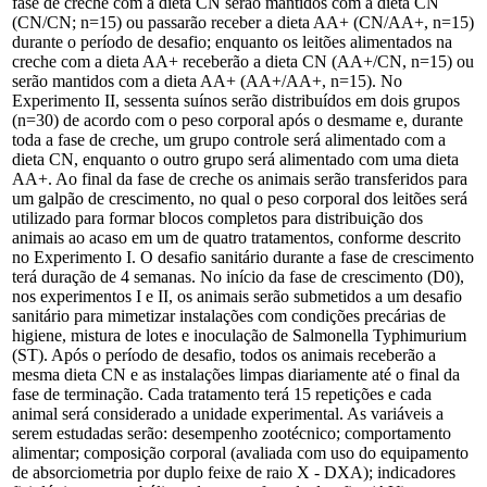
fase de creche com a dieta CN serão mantidos com a dieta CN
(CN/CN; n=15) ou passarão receber a dieta AA+ (CN/AA+, n=15)
durante o período de desafio; enquanto os leitões alimentados na
creche com a dieta AA+ receberão a dieta CN (AA+/CN, n=15) ou
serão mantidos com a dieta AA+ (AA+/AA+, n=15). No
Experimento II, sessenta suínos serão distribuídos em dois grupos
(n=30) de acordo com o peso corporal após o desmame e, durante
toda a fase de creche, um grupo controle será alimentado com a
dieta CN, enquanto o outro grupo será alimentado com uma dieta
AA+. Ao final da fase de creche os animais serão transferidos para
um galpão de crescimento, no qual o peso corporal dos leitões será
utilizado para formar blocos completos para distribuição dos
animais ao acaso em um de quatro tratamentos, conforme descrito
no Experimento I. O desafio sanitário durante a fase de crescimento
terá duração de 4 semanas. No início da fase de crescimento (D0),
nos experimentos I e II, os animais serão submetidos a um desafio
sanitário para mimetizar instalações com condições precárias de
higiene, mistura de lotes e inoculação de Salmonella Typhimurium
(ST). Após o período de desafio, todos os animais receberão a
mesma dieta CN e as instalações limpas diariamente até o final da
fase de terminação. Cada tratamento terá 15 repetições e cada
animal será considerado a unidade experimental. As variáveis a
serem estudadas serão: desempenho zootécnico; comportamento
alimentar; composição corporal (avaliada com uso do equipamento
de absorciometria por duplo feixe de raio X - DXA); indicadores