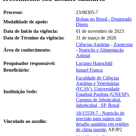
Processo:
23/08305-7
Bolsas no Brasil - Doutorado
Modalidade de apoio:
Direto
Data de Início da vigência:
01 de novembro de 2023
Data de Término da vigência:
31 de março de 2026
Ciências Agrárias
-
Zootecnia
Área de conhecimento:
-
Nutrição e Alimentação
Animal
Pesquisador responsável:
Luciano Hauschild
Beneficiário:
Ismael França
Faculdade de Ciências
Agrárias e Veterinárias
(FCAV). Universidade
Instituição Sede:
Estadual Paulista (UNESP).
Campus de Jaboticabal.
Jaboticabal , SP, Brasil
18/15559-7 - Nutrição de
precisão para suínos em
Vinculado ao auxílio:
desafio sanitário em regiões
de clima quente
, AP.JP2