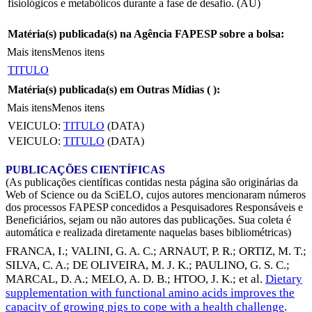
fisiológicos e metabólicos durante a fase de desafio. (AU)
Matéria(s) publicada(s) na Agência FAPESP sobre a bolsa:
Mais itens
Menos itens
TITULO
Matéria(s) publicada(s) em Outras Mídias (
):
Mais itens
Menos itens
VEICULO:
TITULO
(DATA)
VEICULO:
TITULO
(DATA)
PUBLICAÇÕES CIENTÍFICAS
(As publicações científicas contidas nesta página são originárias da
Web of Science ou da SciELO, cujos autores mencionaram números
dos processos FAPESP concedidos a Pesquisadores Responsáveis e
Beneficiários, sejam ou não autores das publicações. Sua coleta é
automática e realizada diretamente naquelas bases bibliométricas)
FRANCA, I.
;
VALINI, G. A. C.
;
ARNAUT, P. R.
;
ORTIZ, M. T.
;
SILVA, C. A.
;
DE OLIVEIRA, M. J. K.
;
PAULINO, G. S. C.
;
MARCAL, D. A.
;
MELO, A. D. B.
;
HTOO, J. K.
; et al.
Dietary
supplementation with functional amino acids improves the
capacity of growing pigs to cope with a health challenge
.