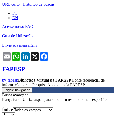
URL curto
|
Histórico de buscas
PT
EN
Acesse nosso FAQ
Guia de Utilização
Envie sua mensagem
Email
WhatsApp
LinkedIn
X
Facebook
FAPESP
bv-fapesp
Biblioteca Virtual da FAPESP
Fonte referencial de
informação para a Pesquisa Apoiada pela FAPESP
Toggle navigation
Busca avançada
Pesquisar
- Utilize aspas para obter um resultado mais específico
Índice