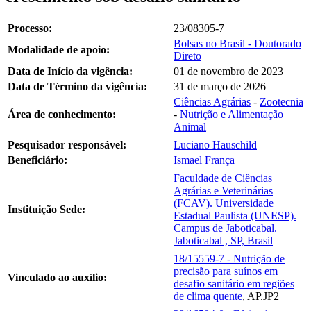
Processo:
23/08305-7
Bolsas no Brasil - Doutorado
Modalidade de apoio:
Direto
Data de Início da vigência:
01 de novembro de 2023
Data de Término da vigência:
31 de março de 2026
Ciências Agrárias
-
Zootecnia
Área de conhecimento:
-
Nutrição e Alimentação
Animal
Pesquisador responsável:
Luciano Hauschild
Beneficiário:
Ismael França
Faculdade de Ciências
Agrárias e Veterinárias
(FCAV). Universidade
Instituição Sede:
Estadual Paulista (UNESP).
Campus de Jaboticabal.
Jaboticabal , SP, Brasil
18/15559-7 - Nutrição de
precisão para suínos em
Vinculado ao auxílio:
desafio sanitário em regiões
de clima quente
, AP.JP2