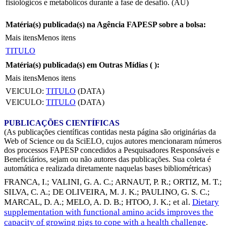
fisiológicos e metabólicos durante a fase de desafio. (AU)
Matéria(s) publicada(s) na Agência FAPESP sobre a bolsa:
Mais itens
Menos itens
TITULO
Matéria(s) publicada(s) em Outras Mídias (
):
Mais itens
Menos itens
VEICULO:
TITULO
(DATA)
VEICULO:
TITULO
(DATA)
PUBLICAÇÕES CIENTÍFICAS
(As publicações científicas contidas nesta página são originárias da
Web of Science ou da SciELO, cujos autores mencionaram números
dos processos FAPESP concedidos a Pesquisadores Responsáveis e
Beneficiários, sejam ou não autores das publicações. Sua coleta é
automática e realizada diretamente naquelas bases bibliométricas)
FRANCA, I.
;
VALINI, G. A. C.
;
ARNAUT, P. R.
;
ORTIZ, M. T.
;
SILVA, C. A.
;
DE OLIVEIRA, M. J. K.
;
PAULINO, G. S. C.
;
MARCAL, D. A.
;
MELO, A. D. B.
;
HTOO, J. K.
; et al.
Dietary
supplementation with functional amino acids improves the
capacity of growing pigs to cope with a health challenge
.