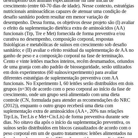
desempenho dos animais especialmente na fase inicial de
crescimento (entre 60-70 dias de idade). Nesse contexto, estratégias
nutricionais aminoacídicas capazes de atenuar uma condição de
desafio sanitário podem resultar em menor variação de
desempenho. Dessa forma, os objetivos desse projeto são (I) avaliar
o efeito da suplementação dietética extra de aminoácidos (AA)
funcionais (Trp, Tre e Met) fornecida de forma preventiva e/ou
curativa no desempenho, composição corporal, respostas
fisiológicas e metabólicas de suínos em crescimento sob desafio
sanitário; e (II) avaliar o efeito residual da suplementação de AA no
ganho de peso e a composição corporal na fase de terminação.
Cento e vinte leitões machos inteiros, recém desmamados, oriundos
de uma granja com alto padrão de biosseguridade, serão utilizados
em dois experimentos (60 suínos/experimento) para avaliar
diferentes estratégias de suplementação preventiva com AA
funcionais. No Experimento I, 60 leitões serão distribuídos em dois
grupos (n=30) de acordo com o peso corporal ao início da fase de
crescimento, onde um grupo será alimentado com uma dieta
controle (CN, formulada para atender as recomendações do NRC
(2012)), enquanto o outro grupo receberá uma dieta com
suplementação extra de aminoácidos (AA+, 20% nas relações
Trp:Lis, Tre:Lis e Met+Cis:Lis) de forma preventiva durante sete
dias. No oitavo dia após o início da suplementação preventiva, os
suínos serão distribuídos em blocos casualizados de acordo com o
peso corporal em um de quatro tratamentos: leitões alimentados na