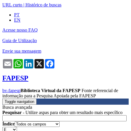
URL curto
|
Histórico de buscas
PT
EN
Acesse nosso FAQ
Guia de Utilização
Envie sua mensagem
Email
WhatsApp
LinkedIn
X
Facebook
FAPESP
bv-fapesp
Biblioteca Virtual da FAPESP
Fonte referencial de
informação para a Pesquisa Apoiada pela FAPESP
Toggle navigation
Busca avançada
Pesquisar
- Utilize aspas para obter um resultado mais específico
Índice