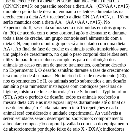
fase de creche com a dieta CN serão mantidos com a dieta CN
(CN/CN; n=15) ou passarão receber a dieta AA+ (CN/AA+, n=15)
durante o período de desafio; enquanto os leitões alimentados na
creche com a dieta AA+ receberão a dieta CN (AA+/CN, n=15) ou
serão mantidos com a dieta AA+ (AA+/AA+, n=15). No
Experimento II, sessenta suínos serão distribuídos em dois grupos
(n=30) de acordo com o peso corporal após o desmame e, durante
toda a fase de creche, um grupo controle será alimentado com a
dieta CN, enquanto o outro grupo será alimentado com uma dieta
AA+. Ao final da fase de creche os animais serão transferidos para
um galpão de crescimento, no qual o peso corporal dos leitões será
utilizado para formar blocos completos para distribuição dos
animais ao acaso em um de quatro tratamentos, conforme descrito
no Experimento I. O desafio sanitário durante a fase de crescimento
terá duração de 4 semanas. No início da fase de crescimento (D0),
nos experimentos I e II, os animais serão submetidos a um desafio
sanitário para mimetizar instalações com condições precárias de
higiene, mistura de lotes e inoculação de Salmonella Typhimurium
(ST). Após o período de desafio, todos os animais receberão a
mesma dieta CN e as instalações limpas diariamente até o final da
fase de terminação. Cada tratamento terá 15 repetições e cada
animal será considerado a unidade experimental. As variáveis a
serem estudadas serão: desempenho zootécnico; comportamento
alimentar; composição corporal (avaliada com uso do equipamento
de absorciometria por duplo feixe de raio X - DXA); indicadores