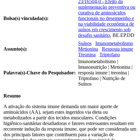
23/16504-0 - Efeito da
suplementação preventiva ou
curativa de aminoácidos
Bolsa(s) vinculada(s):
funcionais no desempenho e
na viabilidade económica de
suínos em crescimento sob
desafio sanitário
, BE.EP.DD
Suínos
Imunometabolismo
Assunto(s):
Metionina
Resposta imune
Treonina
Triptofano
Imunometabolismo |
Imunonutrição | Metionina |
Palavra(s)-Chave do Pesquisador:
resposta imune | treonina |
Triptofano | Nutrição de
Suínos
Resumo
A ativação do sistema imune demanda um maior aporte de
aminoácidos (AA), sejam estes ingeridos via dieta ou
metabolizados a partir dos tecidos musculares. Condições
higiênico-sanitárias desafiadoras e fatores estressantes resultam em
recorrente indução da resposta imune, que pode ser considerada um
dos principais fatores que contribuem para a variação de