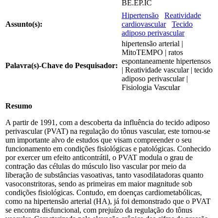
BE.EP.IC
Hipertensão
Reatividade
Assunto(s):
cardiovascular
Tecido
adiposo perivascular
hipertensão arterial |
MitoTEMPO | ratos
espontaneamente hipertensos
Palavra(s)-Chave do Pesquisador:
| Reatividade vascular | tecido
adiposo perivascular |
Fisiologia Vascular
Resumo
A partir de 1991, com a descoberta da influência do tecido adiposo
perivascular (PVAT) na regulação do tônus vascular, este tornou-se
um importante alvo de estudos que visam compreender o seu
funcionamento em condições fisiológicas e patológicas. Conhecido
por exercer um efeito anticontrátil, o PVAT modula o grau de
contração das células do músculo liso vascular por meio da
liberação de substâncias vasoativas, tanto vasodilatadoras quanto
vasoconstritoras, sendo as primeiras em maior magnitude sob
condições fisiológicas. Contudo, em doenças cardiometabólicas,
como na hipertensão arterial (HA), já foi demonstrado que o PVAT
se encontra disfuncional, com prejuízo da regulação do tônus