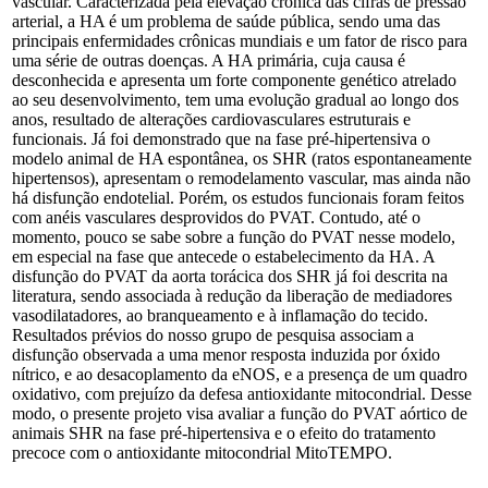
vascular. Caracterizada pela elevação crônica das cifras de pressão
arterial, a HA é um problema de saúde pública, sendo uma das
principais enfermidades crônicas mundiais e um fator de risco para
uma série de outras doenças. A HA primária, cuja causa é
desconhecida e apresenta um forte componente genético atrelado
ao seu desenvolvimento, tem uma evolução gradual ao longo dos
anos, resultado de alterações cardiovasculares estruturais e
funcionais. Já foi demonstrado que na fase pré-hipertensiva o
modelo animal de HA espontânea, os SHR (ratos espontaneamente
hipertensos), apresentam o remodelamento vascular, mas ainda não
há disfunção endotelial. Porém, os estudos funcionais foram feitos
com anéis vasculares desprovidos do PVAT. Contudo, até o
momento, pouco se sabe sobre a função do PVAT nesse modelo,
em especial na fase que antecede o estabelecimento da HA. A
disfunção do PVAT da aorta torácica dos SHR já foi descrita na
literatura, sendo associada à redução da liberação de mediadores
vasodilatadores, ao branqueamento e à inflamação do tecido.
Resultados prévios do nosso grupo de pesquisa associam a
disfunção observada a uma menor resposta induzida por óxido
nítrico, e ao desacoplamento da eNOS, e a presença de um quadro
oxidativo, com prejuízo da defesa antioxidante mitocondrial. Desse
modo, o presente projeto visa avaliar a função do PVAT aórtico de
animais SHR na fase pré-hipertensiva e o efeito do tratamento
precoce com o antioxidante mitocondrial MitoTEMPO.