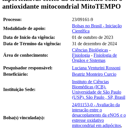
antioxidante mitocondrial MitoTEMPO
Processo:
23/09161-9
Bolsas no Brasil - Iniciação
Modalidade de apoio:
Científica
Data de Início da vigência:
01 de outubro de 2023
Data de Término da vigência:
31 de dezembro de 2024
Ciências Biológicas
-
Área de conhecimento:
Fisiologia
-
Fisiologia de
Órgãos e Sistemas
Pesquisador responsável:
Luciana Venturini Rossoni
Beneficiário:
Beatriz Monteiro Curcio
Instituto de Ciências
Biomédicas (ICB).
Instituição Sede:
Universidade de São Paulo
(USP). São Paulo , SP, Brasil
24/01153-0 - Avaliação da
interação entre o
desacoplamento da eNOS e o
Bolsa(s) vinculada(s):
estresse oxidativo
mitocondrial em adipócitos
,