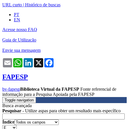
URL curto
|
Histórico de buscas
PT
EN
Acesse nosso FAQ
Guia de Utilização
Envie sua mensagem
Email
WhatsApp
LinkedIn
X
Facebook
FAPESP
bv-fapesp
Biblioteca Virtual da FAPESP
Fonte referencial de
informação para a Pesquisa Apoiada pela FAPESP
Toggle navigation
Busca avançada
Pesquisar
- Utilize aspas para obter um resultado mais específico
Índice