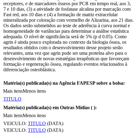
receptores, e de marcadores ósseos por PCR em tempo real, aos 3,
7 e 10 dias, (3) a atividade de fosfatase alcalina por marcação com
Fast red, aos 10 dias e (4) a formação de matriz extracelular
mineralizada por coloração com vermelho de Alizarina, aos 21 dias.
Os dados serão submetidos ao teste de aderência à curva normal e
homogeneidade de variâncias para determinar a análise estatística
adequada. O nível de significância será de 5% (p d 0.05). Como
agrin é ainda pouco explorada no contexto da biologia óssea, os
resultados obtidos com o desenvolvimento desse projeto serão
relevantes, uma vez que agrin pode ser uma proteína alvo para o
desenvolvimento de novas estratégias terapêuticas que favoreçam
formação e regeneração óssea, regulando eventos relacionados à
diferenciação osteoblástica.
Matéria(s) publicada(s) na Agência FAPESP sobre a bolsa:
Mais itens
Menos itens
TITULO
Matéria(s) publicada(s) em Outras Mídias (
):
Mais itens
Menos itens
VEICULO:
TITULO
(DATA)
VEICULO:
TITULO
(DATA)