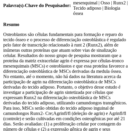
mesenquimal | Osso | Runx2 |
Palavra(s)-Chave do Pesquisador:
Tecido adiposo | Biologia
óssea
Resumo
Osteoblastos são células fundamentais para formação e reparo do
tecido ósseo e o processo de diferenciação osteoblástica é regulado
pelo fator de transcrição relacionado à runt 2 (Runx2), além de
inúmeras outras proteínas que atuam sobre vias de sinalização
celular. Resultados do nosso grupo de pesquisa mostraram que a
proteína da matriz extracelular agrin é expressa por células-tronco
mesenquimais (MSCs) e osteoblastos e que essa proteína favorece a
diferenciação osteoblástica de MSCs derivadas da medula óssea.
No entanto, até o momento, não há dados na literatura acerca da
participação de agrin na diferenciação osteoblástica de MSCs
derivadas do tecido adiposo. Portanto, o objetivo desse estudo é
investigar a participação de agrin sintetizada por células que
expressam Runx2 na diferenciação osteoblástica de MSCs
derivadas do tecido adiposo, utilizando camundongos transgênicos.
Para isso, MSCs serão obtidas do tecido adiposo inguinal de
camundongos Runx2- Cre;Agrinfl/fl (deleção de agrin) e Agrinfl/fl
(controle) e serão cultivadas em condições osteogênicas por até 21
dias. Serão avaliadas: (1) a proliferação celular por contagem do
número de células e (2) a expressão gênica de agrin e seus