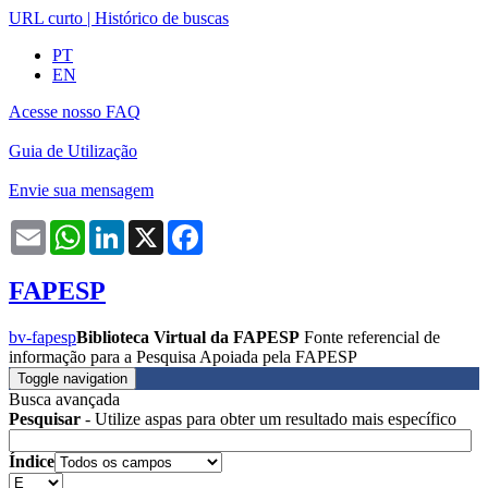
URL curto
|
Histórico de buscas
PT
EN
Acesse nosso FAQ
Guia de Utilização
Envie sua mensagem
Email
WhatsApp
LinkedIn
X
Facebook
FAPESP
bv-fapesp
Biblioteca Virtual da FAPESP
Fonte referencial de
informação para a Pesquisa Apoiada pela FAPESP
Toggle navigation
Busca avançada
Pesquisar
- Utilize aspas para obter um resultado mais específico
Índice