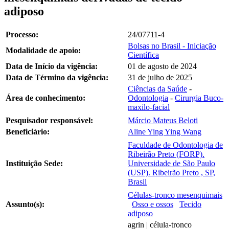
adiposo
Processo:
24/07711-4
Bolsas no Brasil - Iniciação
Modalidade de apoio:
Científica
Data de Início da vigência:
01 de agosto de 2024
Data de Término da vigência:
31 de julho de 2025
Ciências da Saúde
-
Área de conhecimento:
Odontologia
-
Cirurgia Buco-
maxilo-facial
Pesquisador responsável:
Márcio Mateus Beloti
Beneficiário:
Aline Ying Ying Wang
Faculdade de Odontologia de
Ribeirão Preto (FORP).
Instituição Sede:
Universidade de São Paulo
(USP). Ribeirão Preto , SP,
Brasil
Células-tronco mesenquimais
Assunto(s):
Osso e ossos
Tecido
adiposo
agrin | célula-tronco