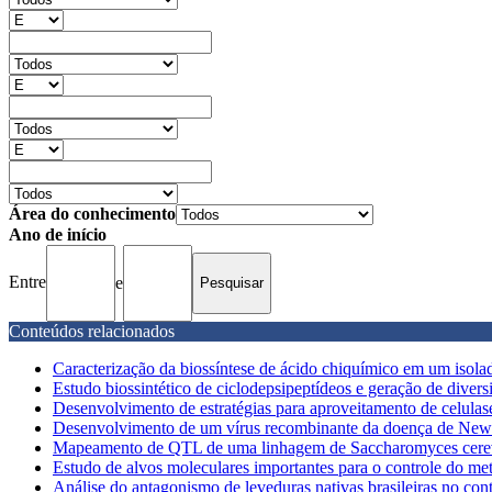
Área do conhecimento
Ano de início
Entre
e
Conteúdos relacionados
Caracterização da biossíntese de ácido chiquímico em um isolado
Estudo biossintético de ciclodepsipeptídeos e geração de diversi
Desenvolvimento de estratégias para aproveitamento de celulase
Desenvolvimento de um vírus recombinante da doença de Newca
Mapeamento de QTL de uma linhagem de Saccharomyces cerevisi
Estudo de alvos moleculares importantes para o controle do met
Análise do antagonismo de leveduras nativas brasileiras no cont