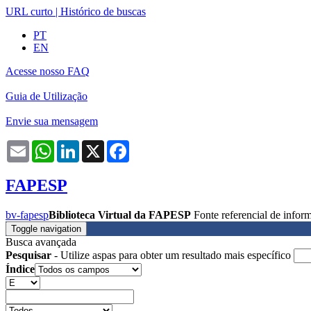
URL curto
|
Histórico de buscas
PT
EN
Acesse nosso FAQ
Guia de Utilização
Envie sua mensagem
Email
WhatsApp
LinkedIn
X
Facebook
FAPESP
bv-fapesp
Biblioteca Virtual da FAPESP
Fonte referencial de info
Toggle navigation
Busca avançada
Pesquisar
- Utilize aspas para obter um resultado mais específico
Índice