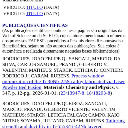
VEICULO:
TITULO
(DATA)
VEICULO:
TITULO
(DATA)
PUBLICAÇÕES CIENTÍFICAS
(As publicações científicas contidas nesta página são originárias da
Web of Science ou da SciELO, cujos autores mencionaram números
dos processos FAPESP concedidos a Pesquisadores Responsáveis e
Beneficiários, sejam ou não autores das publicações. Sua coleta é
automática e realizada diretamente naquelas bases bibliométricas)
RODRIGUES, JOAO FELIPE Q.
;
SANGALI, MARCIO
;
DA
SILVA, CARLOS SAMUEL
;
PRANDI, GILBERTO V.
;
VALENTIM, MATHEUS
;
STARCK, LETICIA F.
;
CONTIERI,
RODRIGO J.
;
CARAM, RUBENS
.
Process window
optimization of the Ti-30Nb-2.5Sn alloy fabricated via Laser
Powder Bed Fusion
.
Materials Chemistry and Physics
, v.
347, p. 12-pg.,
2026-01-01
. (
23/13947-8
,
18/18293-8
)
RODRIGUES, JOAO FELIPE QUEIROZ
;
SANGALI,
MARCIO
;
PRANDI, GILBERTO VICENTE
;
VALENTIM,
MATHEUS
;
STARCK, LETICIA FALCAO
;
CAMPO, KAIO
NIITSU
;
SOYAMA, JULIANO
;
CARAM, RUBENS
.
Tailoring
strength and ductility in Ti-5553/Ti-42Nb layered