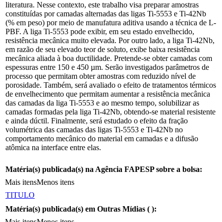
literatura. Nesse contexto, este trabalho visa preparar amostras
constituídas por camadas alternadas das ligas Ti-5553 e Ti-42Nb
(% em peso) por meio de manufatura aditiva usando a técnica de L-
PBF. A liga Ti-5553 pode exibir, em seu estado envelhecido,
resistência mecânica muito elevada. Por outro lado, a liga Ti-42Nb,
em razão de seu elevado teor de soluto, exibe baixa resistência
mecânica aliada à boa ductilidade. Pretende-se obter camadas com
espessuras entre 150 e 450 µm. Serão investigados parâmetros de
processo que permitam obter amostras com reduzido nível de
porosidade. Também, será avaliado o efeito de tratamentos térmicos
de envelhecimento que permitam aumentar a resistência mecânica
das camadas da liga Ti-5553 e ao mesmo tempo, solubilizar as
camadas formadas pela liga Ti-42Nb, obtendo-se material resistente
e ainda dúctil. Finalmente, será estudado o efeito da fração
volumétrica das camadas das ligas Ti-5553 e Ti-42Nb no
comportamento mecânico do material em camadas e a difusão
atômica na interface entre elas.
Matéria(s) publicada(s) na Agência FAPESP sobre a bolsa:
Mais itens
Menos itens
TITULO
Matéria(s) publicada(s) em Outras Mídias (
):
Mais itens
Menos itens