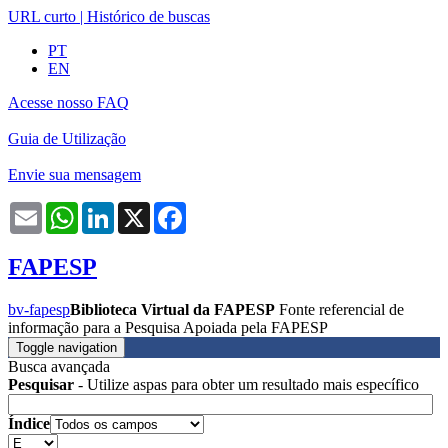
URL curto
|
Histórico de buscas
PT
EN
Acesse nosso FAQ
Guia de Utilização
Envie sua mensagem
Email
WhatsApp
LinkedIn
X
Facebook
FAPESP
bv-fapesp
Biblioteca Virtual da FAPESP
Fonte referencial de
informação para a Pesquisa Apoiada pela FAPESP
Toggle navigation
Busca avançada
Pesquisar
- Utilize aspas para obter um resultado mais específico
Índice