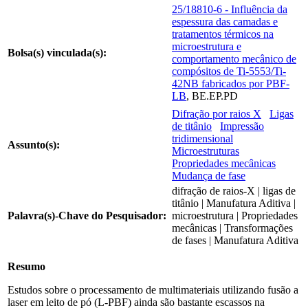
25/18810-6 - Influência da
espessura das camadas e
tratamentos térmicos na
microestrutura e
Bolsa(s) vinculada(s):
comportamento mecânico de
compósitos de Ti-5553/Ti-
42NB fabricados por PBF-
LB
, BE.EP.PD
Difração por raios X
Ligas
de titânio
Impressão
tridimensional
Assunto(s):
Microestruturas
Propriedades mecânicas
Mudança de fase
difração de raios-X | ligas de
titânio | Manufatura Aditiva |
Palavra(s)-Chave do Pesquisador:
microestrutura | Propriedades
mecânicas | Transformações
de fases | Manufatura Aditiva
Resumo
Estudos sobre o processamento de multimateriais utilizando fusão a
laser em leito de pó (L-PBF) ainda são bastante escassos na