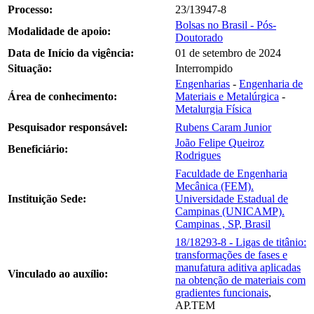
Processo:
23/13947-8
Bolsas no Brasil - Pós-
Modalidade de apoio:
Doutorado
Data de Início da vigência:
01 de setembro de 2024
Situação:
Interrompido
Engenharias
-
Engenharia de
Área de conhecimento:
Materiais e Metalúrgica
-
Metalurgia Física
Pesquisador responsável:
Rubens Caram Junior
João Felipe Queiroz
Beneficiário:
Rodrigues
Faculdade de Engenharia
Mecânica (FEM).
Instituição Sede:
Universidade Estadual de
Campinas (UNICAMP).
Campinas , SP, Brasil
18/18293-8 - Ligas de titânio:
transformações de fases e
manufatura aditiva aplicadas
Vinculado ao auxílio:
na obtenção de materiais com
gradientes funcionais
,
AP.TEM