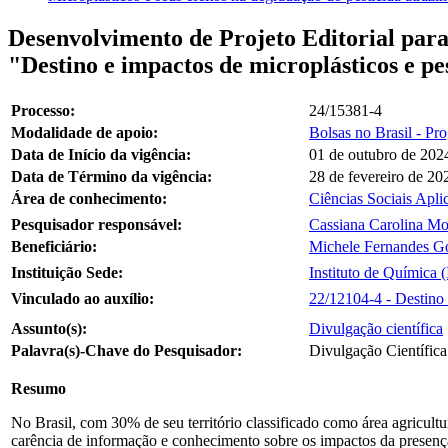
Desenvolvimento de Projeto Editorial para 
"Destino e impactos de microplásticos e pe
Processo:
24/15381-4
Modalidade de apoio:
Bolsas no Brasil - Pr
Data de Início da vigência:
01 de outubro de 202
Data de Término da vigência:
28 de fevereiro de 20
Área de conhecimento:
Ciências Sociais Apli
Pesquisador responsável:
Cassiana Carolina Mo
Beneficiário:
Michele Fernandes G
Instituição Sede:
Instituto de Química
Vinculado ao auxílio:
22/12104-4 - Destino e
Assunto(s):
Divulgação científica
Palavra(s)-Chave do Pesquisador:
Divulgação Científica 
Resumo
No Brasil, com 30% de seu território classificado como área agricult
carência de informação e conhecimento sobre os impactos da presença 