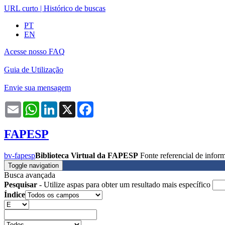
URL curto
|
Histórico de buscas
PT
EN
Acesse nosso FAQ
Guia de Utilização
Envie sua mensagem
Email
WhatsApp
LinkedIn
X
Facebook
FAPESP
bv-fapesp
Biblioteca Virtual da FAPESP
Fonte referencial de info
Toggle navigation
Busca avançada
Pesquisar
- Utilize aspas para obter um resultado mais específico
Índice