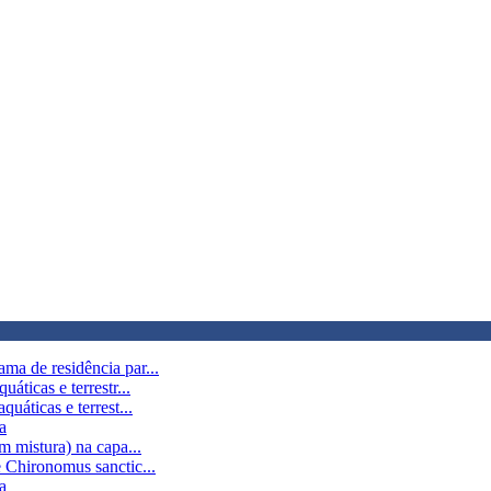
ma de residência par...
áticas e terrestr...
uáticas e terrest...
a
m mistura) na capa...
e Chironomus sanctic...
a