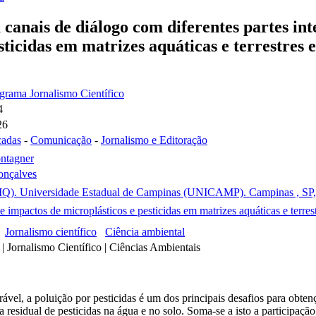
canais de diálogo com diferentes partes int
sticidas em matrizes aquáticas e terrestres 
ograma Jornalismo Científico
4
26
cadas
-
Comunicação
-
Jornalismo e Editoração
ntagner
onçalves
 (IQ). Universidade Estadual de Campinas (UNICAMP). Campinas , SP,
 impactos de microplásticos e pesticidas em matrizes aquáticas e terres
Jornalismo científico
Ciência ambiental
| Jornalismo Científico | Ciências Ambientais
urável, a poluição por pesticidas é um dos principais desafios para obt
residual de pesticidas na água e no solo. Soma-se a isto a participaçã