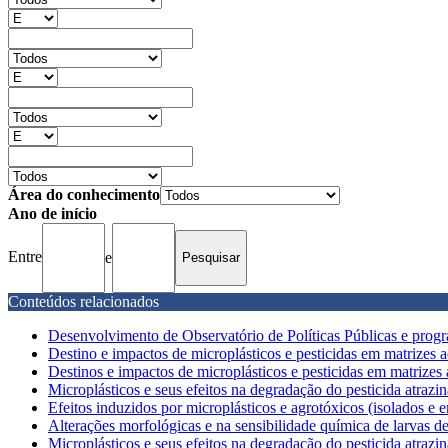
Área do conhecimento
Ano de início
Entre
e
Conteúdos relacionados
Desenvolvimento de Observatório de Políticas Públicas e progra
Destino e impactos de microplásticos e pesticidas em matrizes aqu
Destinos e impactos de microplásticos e pesticidas em matrizes aq
Microplásticos e seus efeitos na degradação do pesticida atrazin
Efeitos induzidos por microplásticos e agrotóxicos (isolados e e
Alterações morfológicas e na sensibilidade química de larvas d
Microplásticos e seus efeitos na degradação do pesticida atrazin