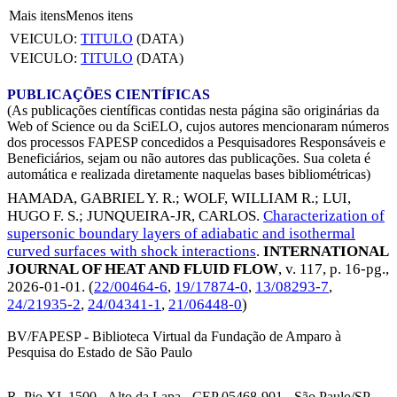
Mais itens
Menos itens
VEICULO:
TITULO
(DATA)
VEICULO:
TITULO
(DATA)
PUBLICAÇÕES CIENTÍFICAS
(As publicações científicas contidas nesta página são originárias da
Web of Science ou da SciELO, cujos autores mencionaram números
dos processos FAPESP concedidos a Pesquisadores Responsáveis e
Beneficiários, sejam ou não autores das publicações. Sua coleta é
automática e realizada diretamente naquelas bases bibliométricas)
HAMADA, GABRIEL Y. R.
;
WOLF, WILLIAM R.
;
LUI,
HUGO F. S.
;
JUNQUEIRA-JR, CARLOS
.
Characterization of
supersonic boundary layers of adiabatic and isothermal
curved surfaces with shock interactions
.
INTERNATIONAL
JOURNAL OF HEAT AND FLUID FLOW
, v. 117, p. 16-pg.,
2026-01-01
. (
22/00464-6
,
19/17874-0
,
13/08293-7
,
24/21935-2
,
24/04341-1
,
21/06448-0
)
BV/FAPESP - Biblioteca Virtual da Fundação de Amparo à
Pesquisa do Estado de São Paulo
R. Pio XI, 1500 - Alto da Lapa - CEP 05468-901 - São Paulo/SP -