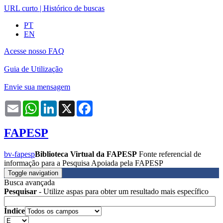
URL curto
|
Histórico de buscas
PT
EN
Acesse nosso FAQ
Guia de Utilização
Envie sua mensagem
Email
WhatsApp
LinkedIn
X
Facebook
FAPESP
bv-fapesp
Biblioteca Virtual da FAPESP
Fonte referencial de
informação para a Pesquisa Apoiada pela FAPESP
Toggle navigation
Busca avançada
Pesquisar
- Utilize aspas para obter um resultado mais específico
Índice