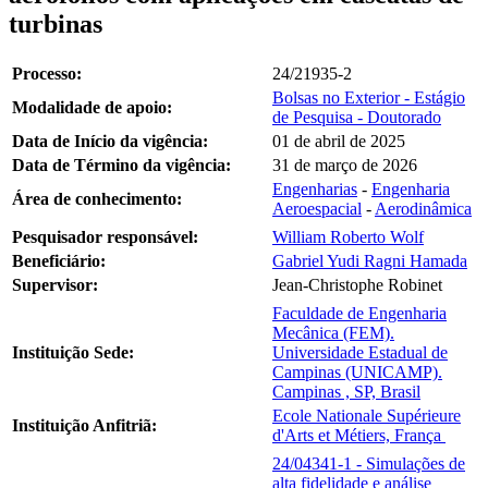
turbinas
Processo:
24/21935-2
Bolsas no Exterior - Estágio
Modalidade de apoio:
de Pesquisa - Doutorado
Data de Início da vigência:
01 de abril de 2025
Data de Término da vigência:
31 de março de 2026
Engenharias
-
Engenharia
Área de conhecimento:
Aeroespacial
-
Aerodinâmica
Pesquisador responsável:
William Roberto Wolf
Beneficiário:
Gabriel Yudi Ragni Hamada
Supervisor:
Jean-Christophe Robinet
Faculdade de Engenharia
Mecânica (FEM).
Instituição Sede:
Universidade Estadual de
Campinas (UNICAMP).
Campinas , SP, Brasil
Ecole Nationale Supérieure
Instituição Anfitriã:
d'Arts et Métiers, França
24/04341-1 - Simulações de
alta fidelidade e análise