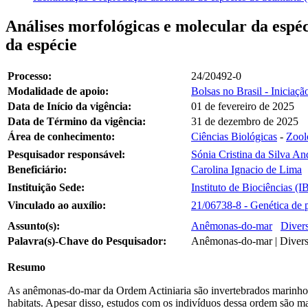
Análises morfológicas e molecular da espéci
da espécie
Processo:
24/20492-0
Modalidade de apoio:
Bolsas no Brasil - Iniciaçã
Data de Início da vigência:
01 de fevereiro de 2025
Data de Término da vigência:
31 de dezembro de 2025
Área de conhecimento:
Ciências Biológicas
-
Zool
Pesquisador responsável:
Sónia Cristina da Silva An
Beneficiário:
Carolina Ignacio de Lima
Instituição Sede:
Instituto de Biociências (
Vinculado ao auxílio:
21/06738-8 - Genética de 
Assunto(s):
Anêmonas-do-mar
Divers
Palavra(s)-Chave do Pesquisador:
Anêmonas-do-mar | Diversi
Resumo
As anêmonas-do-mar da Ordem Actiniaria são invertebrados marinhos
habitats. Apesar disso, estudos com os indivíduos dessa ordem são m