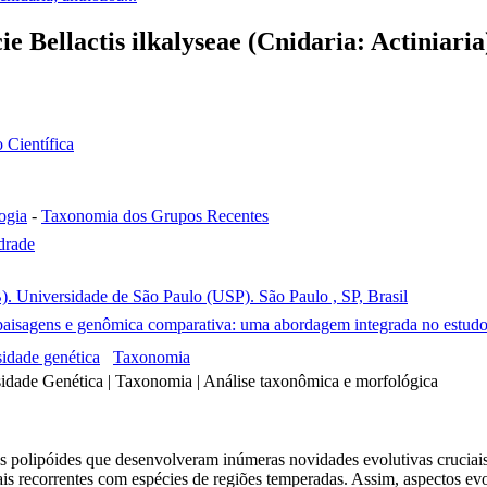
e Bellactis ilkalyseae (Cnidaria: Actiniaria)
o Científica
ogia
-
Taxonomia dos Grupos Recentes
drade
IB). Universidade de São Paulo (USP). São Paulo , SP, Brasil
paisagens e genômica comparativa: uma abordagem integrada no estudo
idade genética
Taxonomia
dade Genética | Taxonomia | Análise taxonômica e morfológica
 polipóides que desenvolveram inúmeras novidades evolutivas cruciais
ais recorrentes com espécies de regiões temperadas. Assim, aspectos e