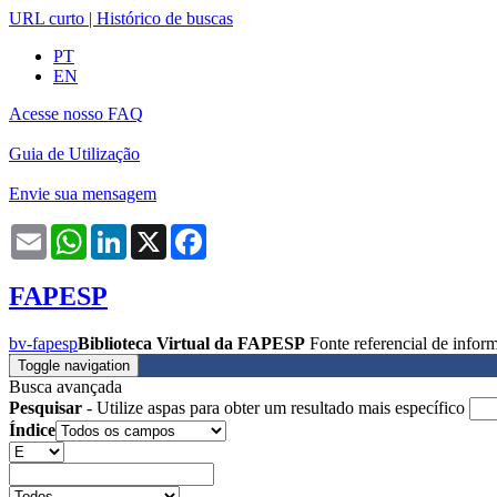
URL curto
|
Histórico de buscas
PT
EN
Acesse nosso FAQ
Guia de Utilização
Envie sua mensagem
Email
WhatsApp
LinkedIn
X
Facebook
FAPESP
bv-fapesp
Biblioteca Virtual da FAPESP
Fonte referencial de info
Toggle navigation
Busca avançada
Pesquisar
- Utilize aspas para obter um resultado mais específico
Índice