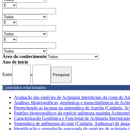
Área do conhecimento
Ano de início
Entre
e
Conteúdos relacionados
Avaliação das espécies de Actiniaria intersticiais da costa do 
Análises filogeográficas, genômicas e transcriptômicas de Actinos
Preenchendo as lacunas na sistemática de Aurelia (Cnidaria, Sc
Padrões biogeográficos da espécie anêmona marinha Actinostella
Caracterização Genômica e Funcional de Actiniaria Intersticia
Sistemática de anêmonas-do-mar (Cnidaria, Anthozoa) de águas
Identificação e reprodução assexuada de espécies de actiniaria (