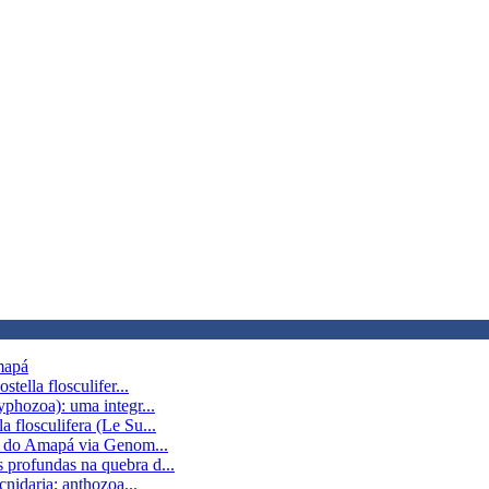
Amapá
tella flosculifer...
yphozoa): uma integr...
 flosculifera (Le Su...
is do Amapá via Genom...
 profundas na quebra d...
cnidaria; anthozoa...