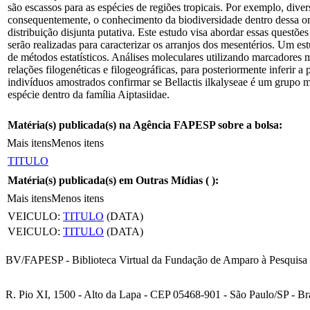
são escassos para as espécies de regiões tropicais. Por exemplo, divers
consequentemente, o conhecimento da biodiversidade dentro dessa or
distribuição disjunta putativa. Este estudo visa abordar essas questõe
serão realizadas para caracterizar os arranjos dos mesentérios. Um e
de métodos estatísticos. Análises moleculares utilizando marcadores
relações filogenéticas e filogeográficas, para posteriormente inferir 
indivíduos amostrados confirmar se Bellactis ilkalyseae é um grupo m
espécie dentro da família Aiptasiidae.
Matéria(s) publicada(s) na Agência FAPESP sobre a bolsa:
Mais itens
Menos itens
TITULO
Matéria(s) publicada(s) em Outras Mídias (
):
Mais itens
Menos itens
VEICULO:
TITULO
(DATA)
VEICULO:
TITULO
(DATA)
BV/FAPESP - Biblioteca Virtual da Fundação de Amparo à Pesquisa 
R. Pio XI, 1500 - Alto da Lapa - CEP 05468-901 - São Paulo/SP - Bra