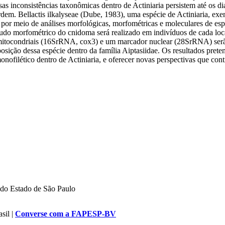
as inconsistências taxonômicas dentro de Actiniaria persistem até os dias
dem. Bellactis ilkalyseae (Dube, 1983), uma espécie de Actiniaria, ex
s por meio de análises morfológicas, morfométricas e moleculares de espéc
studo morfométrico do cnidoma será realizado em indivíduos de cada loc
 mitocondriais (16SrRNA, cox3) e um marcador nuclear (28SrRNA) serão 
a posição dessa espécie dentro da família Aiptasiidae. Os resultados pre
onofilético dentro de Actiniaria, e oferecer novas perspectivas que c
do Estado de São Paulo
sil |
Converse com a FAPESP-BV