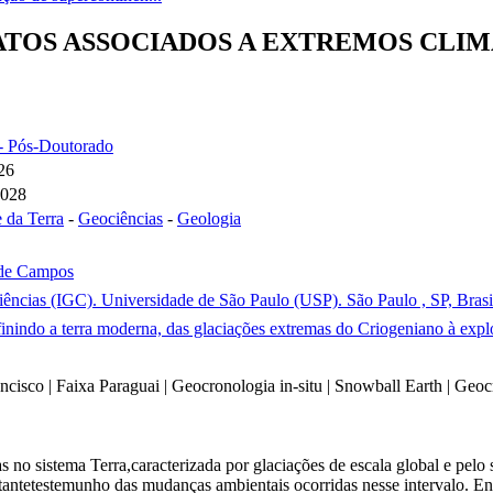
TOS ASSOCIADOS A EXTREMOS CLIM
 - Pós-Doutorado
026
2028
e da Terra
-
Geociências
-
Geologia
 de Campos
ciências (IGC). Universidade de São Paulo (USP). São Paulo , SP, Brasi
inindo a terra moderna, das glaciações extremas do Criogeniano à exp
ncisco | Faixa Paraguai | Geocronologia in-situ | Snowball Earth | Geo
no sistema Terra,caracterizada por glaciações de escala global e pelo 
antetestemunho das mudanças ambientais ocorridas nesse intervalo. Entr