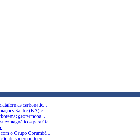
lataformas carbonátic...
mações Salitre (BA) e...
orborema: geotermoba...
paleomagnéticos para Oe...
co
es com o Grupo Corumbá...
ção de supercontinen...