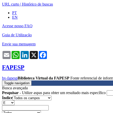
URL curto
|
Histórico de buscas
PT
EN
Acesse nosso FAQ
Guia de Utilização
Envie sua mensagem
Email
WhatsApp
LinkedIn
X
Facebook
FAPESP
bv-fapesp
Biblioteca Virtual da FAPESP
Fonte referencial de info
Toggle navigation
Busca avançada
Pesquisar
- Utilize aspas para obter um resultado mais específico
Índice