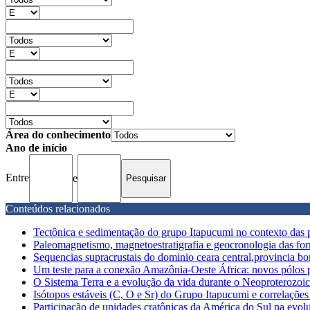
Área do conhecimento
Ano de início
Entre
e
Conteúdos relacionados
Tectônica e sedimentação do grupo Itapucumi no contexto das p
Paleomagnetismo, magnetoestratigrafia e geocronologia das for
Sequencias supracrustais do dominio ceara central,provincia b
Um teste para a conexão Amazônia-Oeste África: novos pólos 
O Sistema Terra e a evolução da vida durante o Neoproterozoi
Isótopos estáveis (C, O e Sr) do Grupo Itapucumi e correlaçõ
Participação de unidades cratônicas da América do Sul na evolu