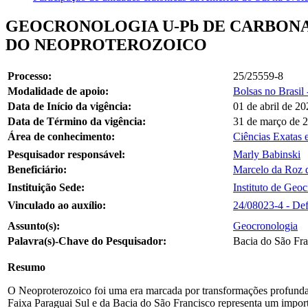
GEOCRONOLOGIA U-Pb DE CARBONA
DO NEOPROTEROZOICO
Processo:
25/25559-8
Modalidade de apoio:
Bolsas no Brasil
Data de Início da vigência:
01 de abril de 2
Data de Término da vigência:
31 de março de 
Área de conhecimento:
Ciências Exatas 
Pesquisador responsável:
Marly Babinski
Beneficiário:
Marcelo da Roz
Instituição Sede:
Instituto de Geo
Vinculado ao auxílio:
24/08023-4 - Def
Assunto(s):
Geocronologia
Palavra(s)-Chave do Pesquisador:
Bacia do São Fra
Resumo
O Neoproterozoico foi uma era marcada por transformações profundas 
Faixa Paraguai Sul e da Bacia do São Francisco representa um import