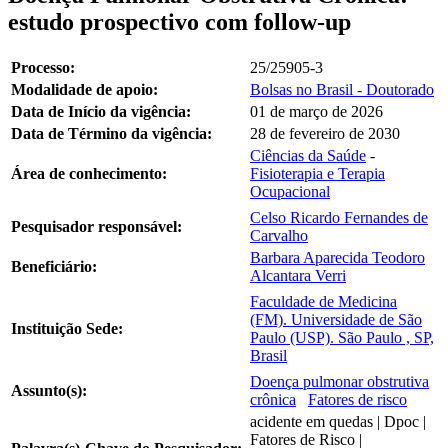
estudo prospectivo com follow-up
Processo:
25/25905-3
Modalidade de apoio:
Bolsas no Brasil - Doutorado
Data de Início da vigência:
01 de março de 2026
Data de Término da vigência:
28 de fevereiro de 2030
Ciências da Saúde
-
Área de conhecimento:
Fisioterapia e Terapia
Ocupacional
Celso Ricardo Fernandes de
Pesquisador responsável:
Carvalho
Barbara Aparecida Teodoro
Beneficiário:
Alcantara Verri
Faculdade de Medicina
(FM). Universidade de São
Instituição Sede:
Paulo (USP). São Paulo , SP,
Brasil
Doença pulmonar obstrutiva
Assunto(s):
crônica
Fatores de risco
acidente em quedas | Dpoc |
Fatores de Risco |