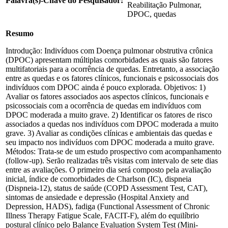
Palavra(s)-Chave do Pesquisador:
Reabilitação Pulmonar,
DPOC, quedas
Resumo
Introdução: Indivíduos com Doença pulmonar obstrutiva crônica
(DPOC) apresentam múltiplas comorbidades as quais são fatores
multifatoriais para a ocorrência de quedas. Entretanto, a associação
entre as quedas e os fatores clínicos, funcionais e psicossociais dos
indivíduos com DPOC ainda é pouco explorada. Objetivos: 1)
Avaliar os fatores associados aos aspectos clínicos, funcionais e
psicossociais com a ocorrência de quedas em indivíduos com
DPOC moderada a muito grave. 2) Identificar os fatores de risco
associados a quedas nos indivíduos com DPOC moderada a muito
grave. 3) Avaliar as condições clínicas e ambientais das quedas e
seu impacto nos indivíduos com DPOC moderada a muito grave.
Métodos: Trata-se de um estudo prospectivo com acompanhamento
(follow-up). Serão realizadas três visitas com intervalo de sete dias
entre as avaliações. O primeiro dia será composto pela avaliação
inicial, índice de comorbidades de Charlson (IC), dispneia
(Dispneia-12), status de saúde (COPD Assessment Test, CAT),
sintomas de ansiedade e depressão (Hospital Anxiety and
Depression, HADS), fadiga (Functional Assessment of Chronic
Illness Therapy Fatigue Scale, FACIT-F), além do equilíbrio
postural clínico pelo Balance Evaluation System Test (Mini-