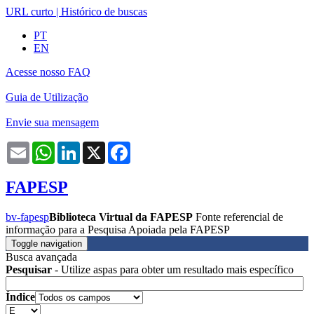
URL curto
|
Histórico de buscas
PT
EN
Acesse nosso FAQ
Guia de Utilização
Envie sua mensagem
Email
WhatsApp
LinkedIn
X
Facebook
FAPESP
bv-fapesp
Biblioteca Virtual da FAPESP
Fonte referencial de
informação para a Pesquisa Apoiada pela FAPESP
Toggle navigation
Busca avançada
Pesquisar
- Utilize aspas para obter um resultado mais específico
Índice