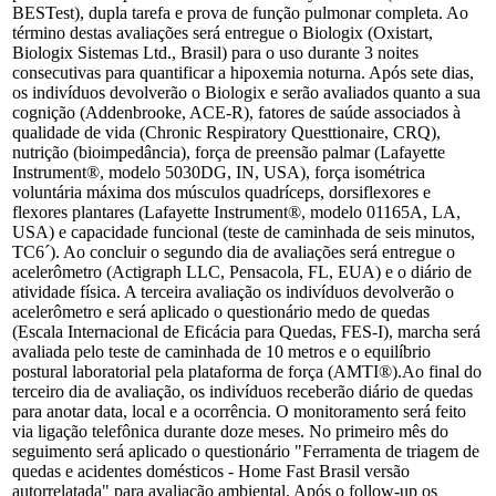
BESTest), dupla tarefa e prova de função pulmonar completa. Ao
término destas avaliações será entregue o Biologix (Oxistart,
Biologix Sistemas Ltd., Brasil) para o uso durante 3 noites
consecutivas para quantificar a hipoxemia noturna. Após sete dias,
os indivíduos devolverão o Biologix e serão avaliados quanto a sua
cognição (Addenbrooke, ACE-R), fatores de saúde associados à
qualidade de vida (Chronic Respiratory Questtionaire, CRQ),
nutrição (bioimpedância), força de preensão palmar (Lafayette
Instrument®, modelo 5030DG, IN, USA), força isométrica
voluntária máxima dos músculos quadríceps, dorsiflexores e
flexores plantares (Lafayette Instrument®, modelo 01165A, LA,
USA) e capacidade funcional (teste de caminhada de seis minutos,
TC6´). Ao concluir o segundo dia de avaliações será entregue o
acelerômetro (Actigraph LLC, Pensacola, FL, EUA) e o diário de
atividade física. A terceira avaliação os indivíduos devolverão o
acelerômetro e será aplicado o questionário medo de quedas
(Escala Internacional de Eficácia para Quedas, FES-I), marcha será
avaliada pelo teste de caminhada de 10 metros e o equilíbrio
postural laboratorial pela plataforma de força (AMTI®).Ao final do
terceiro dia de avaliação, os indivíduos receberão diário de quedas
para anotar data, local e a ocorrência. O monitoramento será feito
via ligação telefônica durante doze meses. No primeiro mês do
seguimento será aplicado o questionário "Ferramenta de triagem de
quedas e acidentes domésticos - Home Fast Brasil versão
autorrelatada" para avaliação ambiental. Após o follow-up os