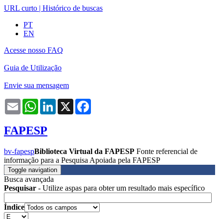
URL curto
|
Histórico de buscas
PT
EN
Acesse nosso FAQ
Guia de Utilização
Envie sua mensagem
Email
WhatsApp
LinkedIn
X
Facebook
FAPESP
bv-fapesp
Biblioteca Virtual da FAPESP
Fonte referencial de
informação para a Pesquisa Apoiada pela FAPESP
Toggle navigation
Busca avançada
Pesquisar
- Utilize aspas para obter um resultado mais específico
Índice