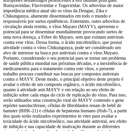
artrópodes hematófagos pertencentes à três famílias principais:
Burnyaviridae, Flaviviridae e Togaviridae. Os arbovírus de maior
importância médica atual são os vírus da Dengue, Zika e
Chikungunya, altamente disseminados em todo o mundo e
responsáveis por surtos epidêmicos. Entretanto, outro arbovírus de
circulação ainda restrita, o vírus Mayaro (MAYV), apresenta o
potencial para se disseminar mundialmente provocando surtos de
uma nova doença, a Febre do Mayaro, sem que existam antivirais
contra esse vírus. Dessa forma, o ácido micofenólico, que possui
atividade contra o vírus Chikungunya, pode ser considerado um
alvo de interesse na busca por antivirais contra o vírus Mayaro.
Portanto, considerando o seu potencial para se tornar um problema
de saúde pública mundial nas próximas décadas, e a inexistência de
medicamentos para o tratamento contra este vírus, o presente
trabalho procura contribuir nas buscas por compostos antivirais
contra o MAYV. Deste modo, o principal objetivo deste projeto é
avaliar o efeito de um composto orgânico, o ácido micofenólico,
quanto à atividade anti-MAYV e em relação ao seu efeito de
inibição sobre cada etapa do ciclo de replicação do vírus. Para isso,
serão utilizados uma construção viral do MAYV contendo o gene
repórter nanoluciferase, células de fibroblastos renais de bebê de
hamster (BHK-21) e células de hepatoma humano (Huh-7), a partir
dos quais serão realizados experimentos in vitro para avaliar a
toxicidade do ácido micofenólico, sua atividade antiviral, seu efeito
de inibição e sua capacidade de inativação durante as diferentes