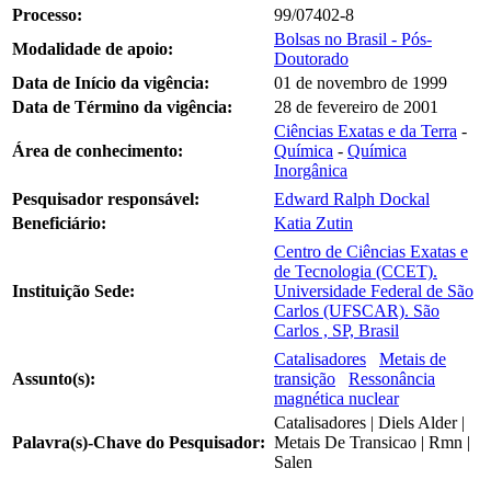
Processo:
99/07402-8
Bolsas no Brasil - Pós-
Modalidade de apoio:
Doutorado
Data de Início da vigência:
01 de novembro de 1999
Data de Término da vigência:
28 de fevereiro de 2001
Ciências Exatas e da Terra
-
Área de conhecimento:
Química
-
Química
Inorgânica
Pesquisador responsável:
Edward Ralph Dockal
Beneficiário:
Katia Zutin
Centro de Ciências Exatas e
de Tecnologia (CCET).
Instituição Sede:
Universidade Federal de São
Carlos (UFSCAR). São
Carlos , SP, Brasil
Catalisadores
Metais de
Assunto(s):
transição
Ressonância
magnética nuclear
Catalisadores | Diels Alder |
Palavra(s)-Chave do Pesquisador:
Metais De Transicao | Rmn |
Salen