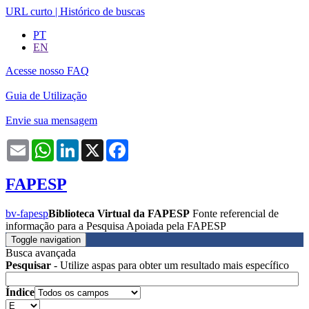
URL curto
|
Histórico de buscas
PT
EN
Acesse nosso FAQ
Guia de Utilização
Envie sua mensagem
Email
WhatsApp
LinkedIn
X
Facebook
FAPESP
bv-fapesp
Biblioteca Virtual da FAPESP
Fonte referencial de
informação para a Pesquisa Apoiada pela FAPESP
Toggle navigation
Busca avançada
Pesquisar
- Utilize aspas para obter um resultado mais específico
Índice