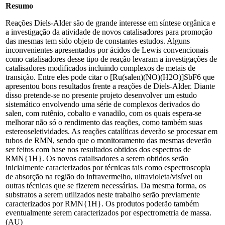
Resumo
Reações Diels-Alder são de grande interesse em síntese orgânica e
a investigação da atividade de novos catalisadores para promoção
das mesmas tem sido objeto de constantes estudos. Alguns
inconvenientes apresentados por ácidos de Lewis convencionais
como catalisadores desse tipo de reação levaram a investigações de
catalisadores modificados incluindo complexos de metais de
transição. Entre eles pode citar o [Ru(salen)(NO)(H2O)]SbF6 que
apresentou bons resultados frente a reações de Diels-Alder. Diante
disso pretende-se no presente projeto desenvolver um estudo
sistemático envolvendo uma série de complexos derivados do
salen, com rutênio, cobalto e vanadilo, com os quais espera-se
melhorar não só o rendimento das reações, como também suas
estereoseletividades. As reações catalíticas deverão se processar em
tubos de RMN, sendo que o monitoramento das mesmas deverão
ser feitos com base nos resultados obtidos dos espectros de
RMN{1H}. Os novos catalisadores a serem obtidos serão
inicialmente caracterizados por técnicas tais como espectroscopia
de absorção na região do infravermelho, ultravioleta/visível ou
outras técnicas que se fizerem necessárias. Da mesma forma, os
substratos a serem utilizados neste trabalho serão previamente
caracterizados por RMN{1H}. Os produtos poderão também
eventualmente serem caracterizados por espectrometria de massa.
(AU)