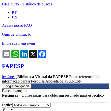
URL curto
|
Histórico de buscas
PT
EN
Acesse nosso FAQ
Guia de Utilização
Envie sua mensagem
Email
WhatsApp
LinkedIn
X
Facebook
FAPESP
bv-fapesp
Biblioteca Virtual da FAPESP
Fonte referencial de
informação para a Pesquisa Apoiada pela FAPESP
Toggle navigation
Busca avançada
Pesquisar
- Utilize aspas para obter um resultado mais específico
Índice