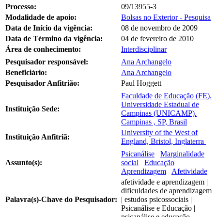
Processo:
09/13955-3
Modalidade de apoio:
Bolsas no Exterior - Pesquisa
Data de Início da vigência:
08 de novembro de 2009
Data de Término da vigência:
04 de fevereiro de 2010
Área de conhecimento:
Interdisciplinar
Pesquisador responsável:
Ana Archangelo
Beneficiário:
Ana Archangelo
Pesquisador Anfitrião:
Paul Hoggett
Faculdade de Educação (FE).
Universidade Estadual de
Instituição Sede:
Campinas (UNICAMP).
Campinas , SP, Brasil
University of the West of
Instituição Anfitriã:
England, Bristol, Inglaterra
Psicanálise
Marginalidade
Assunto(s):
social
Educação
Aprendizagem
Afetividade
afetividade e aprendizagem |
dificuldades de aprendizagem
Palavra(s)-Chave do Pesquisador:
| estudos psicossociais |
Psicanálise e Educação |
psicanálise e educação