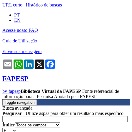
URL curto
|
Histórico de buscas
PT
EN
Acesse nosso FAQ
Guia de Utilização
Envie sua mensagem
Email
WhatsApp
LinkedIn
X
Facebook
FAPESP
bv-fapesp
Biblioteca Virtual da FAPESP
Fonte referencial de
informação para a Pesquisa Apoiada pela FAPESP
Toggle navigation
Busca avançada
Pesquisar
- Utilize aspas para obter um resultado mais específico
Índice