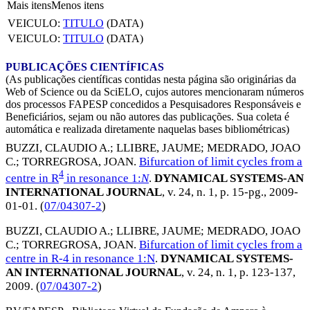
Mais itens
Menos itens
VEICULO:
TITULO
(DATA)
VEICULO:
TITULO
(DATA)
PUBLICAÇÕES CIENTÍFICAS
(As publicações científicas contidas nesta página são originárias da
Web of Science ou da SciELO, cujos autores mencionaram números
dos processos FAPESP concedidos a Pesquisadores Responsáveis e
Beneficiários, sejam ou não autores das publicações. Sua coleta é
automática e realizada diretamente naquelas bases bibliométricas)
BUZZI, CLAUDIO A.
;
LLIBRE, JAUME
;
MEDRADO, JOAO
C.
;
TORREGROSA, JOAN
.
Bifurcation of limit cycles from a
4
centre in R
in resonance 1:
N
.
DYNAMICAL SYSTEMS-AN
INTERNATIONAL JOURNAL
, v. 24, n. 1, p. 15-pg.,
2009-
01-01
. (
07/04307-2
)
BUZZI, CLAUDIO A.
;
LLIBRE, JAUME
;
MEDRADO, JOAO
C.
;
TORREGROSA, JOAN
.
Bifurcation of limit cycles from a
centre in R-4 in resonance 1:N
.
DYNAMICAL SYSTEMS-
AN INTERNATIONAL JOURNAL
, v. 24, n. 1, p. 123-137,
2009
. (
07/04307-2
)