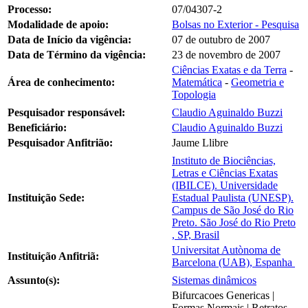
Processo:
07/04307-2
Modalidade de apoio:
Bolsas no Exterior - Pesquisa
Data de Início da vigência:
07 de outubro de 2007
Data de Término da vigência:
23 de novembro de 2007
Ciências Exatas e da Terra
-
Área de conhecimento:
Matemática
-
Geometria e
Topologia
Pesquisador responsável:
Claudio Aguinaldo Buzzi
Beneficiário:
Claudio Aguinaldo Buzzi
Pesquisador Anfitrião:
Jaume Llibre
Instituto de Biociências,
Letras e Ciências Exatas
(IBILCE). Universidade
Instituição Sede:
Estadual Paulista (UNESP).
Campus de São José do Rio
Preto. São José do Rio Preto
, SP, Brasil
Universitat Autònoma de
Instituição Anfitriã:
Barcelona (UAB), Espanha
Assunto(s):
Sistemas dinâmicos
Bifurcacoes Genericas |
Formas Normais | Retratos