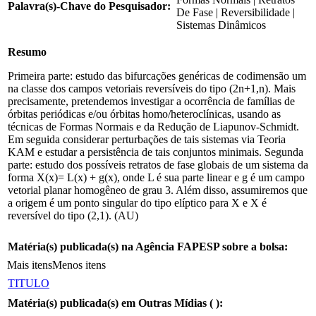
Palavra(s)-Chave do Pesquisador:
De Fase | Reversibilidade |
Sistemas Dinâmicos
Resumo
Primeira parte: estudo das bifurcações genéricas de codimensão um
na classe dos campos vetoriais reversíveis do tipo (2n+1,n). Mais
precisamente, pretendemos investigar a ocorrência de famílias de
órbitas periódicas e/ou órbitas homo/heteroclínicas, usando as
técnicas de Formas Normais e da Redução de Liapunov-Schmidt.
Em seguida considerar perturbações de tais sistemas via Teoria
KAM e estudar a persistência de tais conjuntos minimais. Segunda
parte: estudo dos possíveis retratos de fase globais de um sistema da
forma X(x)= L(x) + g(x), onde L é sua parte linear e g é um campo
vetorial planar homogêneo de grau 3. Além disso, assumiremos que
a origem é um ponto singular do tipo elíptico para X e X é
reversível do tipo (2,1). (AU)
Matéria(s) publicada(s) na Agência FAPESP sobre a bolsa:
Mais itens
Menos itens
TITULO
Matéria(s) publicada(s) em Outras Mídias (
):