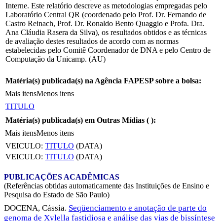
Interne. Este relatório descreve as metodologias empregadas pelo
Laboratório Central QR (coordenado pelo Prof. Dr. Fernando de
Castro Reinach, Prof. Dr. Ronaldo Bento Quaggio e Profa. Dra.
Ana Cláudia Rasera da Silva), os resultados obtidos e as técnicas
de avaliação destes resultados de acordo com as normas
estabelecidas pelo Comitê Coordenador de DNA e pelo Centro de
Computação da Unicamp. (AU)
Matéria(s) publicada(s) na Agência FAPESP sobre a bolsa:
Mais itens
Menos itens
TITULO
Matéria(s) publicada(s) em Outras Mídias (
):
Mais itens
Menos itens
VEICULO:
TITULO
(DATA)
VEICULO:
TITULO
(DATA)
PUBLICAÇÕES ACADÊMICAS
(Referências obtidas automaticamente das Instituições de Ensino e
Pesquisa do Estado de São Paulo)
DOCENA, Cássia.
Seqüenciamento e anotação de parte do
genoma de Xylella fastidiosa e análise das vias de bissíntese