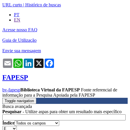
URL curto
|
Histórico de buscas
PT
EN
Acesse nosso FAQ
Guia de Utilização
Envie sua mensagem
Email
WhatsApp
LinkedIn
X
Facebook
FAPESP
bv-fapesp
Biblioteca Virtual da FAPESP
Fonte referencial de
informação para a Pesquisa Apoiada pela FAPESP
Toggle navigation
Busca avançada
Pesquisar
- Utilize aspas para obter um resultado mais específico
Índice