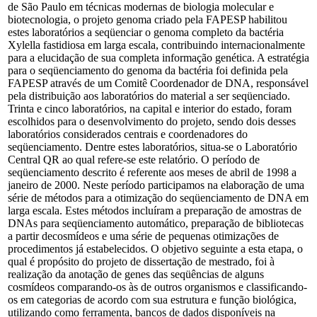
de São Paulo em técnicas modernas de biologia molecular e
biotecnologia, o projeto genoma criado pela FAPESP habilitou
estes laboratórios a seqüenciar o genoma completo da bactéria
Xylella fastidiosa em larga escala, contribuindo internacionalmente
para a elucidação de sua completa informação genética. A estratégia
para o seqüenciamento do genoma da bactéria foi definida pela
FAPESP através de um Comitê Coordenador de DNA, responsável
pela distribuição aos laboratórios do material a ser seqüenciado.
Trinta e cinco laboratórios, na capital e interior do estado, foram
escolhidos para o desenvolvimento do projeto, sendo dois desses
laboratórios considerados centrais e coordenadores do
seqüenciamento. Dentre estes laboratórios, situa-se o Laboratório
Central QR ao qual refere-se este relatório. O período de
seqüenciamento descrito é referente aos meses de abril de 1998 a
janeiro de 2000. Neste período participamos na elaboração de uma
série de métodos para a otimização do seqüenciamento de DNA em
larga escala. Estes métodos incluíram a preparação de amostras de
DNAs para seqüenciamento automático, preparação de bibliotecas
a partir decosmídeos e uma série de pequenas otimizações de
procedimentos já estabelecidos. O objetivo seguinte a esta etapa, o
qual é propósito do projeto de dissertação de mestrado, foi à
realização da anotação de genes das seqüências de alguns
cosmídeos comparando-os às de outros organismos e classificando-
os em categorias de acordo com sua estrutura e função biológica,
utilizando como ferramenta, bancos de dados disponíveis na