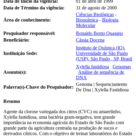
Data de Início da vigência:
01 de abril de 1999
Data de Término da vigência:
31 de agosto de 2000
Ciências Biológicas
-
Área de conhecimento:
Bioquímica
-
Biologia
Molecular
Pesquisador responsável:
Ronaldo Bento Quaggio
Beneficiário:
Cássia Docena
Instituto de Química (IQ).
Instituição Sede:
Universidade de São Paulo
(USP). São Paulo , SP, Brasil
Xylella fastidiosa
Genomas
Assunto(s):
Análise de sequência de
DNA
Genoma | Sequenciamento
Palavra(s)-Chave do Pesquisador:
De Dna | Xylella Fastidiosa
Resumo
Agente da clorose variegada dos citros (CVC) ou amarelinho,
Xylella fastidiosa, uma bactéria gram-negativa, tem grande
importância na economia agrícola do Estado de São Paulo com
grande parte da agricultura centrada na produção de sucos e
derivados cítricos. Com o objetivo de treinar laboratórios do Estado