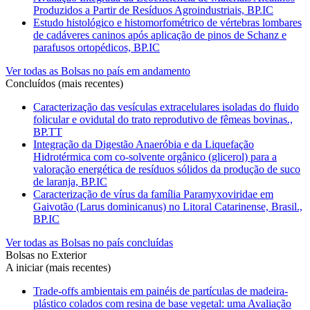
Produzidos a Partir de Resíduos Agroindustriais, BP.IC
Estudo histológico e histomorfométrico de vértebras lombares
de cadáveres caninos após aplicação de pinos de Schanz e
parafusos ortopédicos, BP.IC
Ver todas as Bolsas no país em andamento
Concluídos (mais recentes)
Caracterização das vesículas extracelulares isoladas do fluido
folicular e ovidutal do trato reprodutivo de fêmeas bovinas.,
BP.TT
Integração da Digestão Anaeróbia e da Liquefação
Hidrotérmica com co-solvente orgânico (glicerol) para a
valoração energética de resíduos sólidos da produção de suco
de laranja, BP.IC
Caracterização de vírus da família Paramyxoviridae em
Gaivotão (Larus dominicanus) no Litoral Catarinense, Brasil.,
BP.IC
Ver todas as Bolsas no país concluídas
Bolsas no Exterior
A iniciar (mais recentes)
Trade-offs ambientais em painéis de partículas de madeira-
plástico colados com resina de base vegetal: uma Avaliação