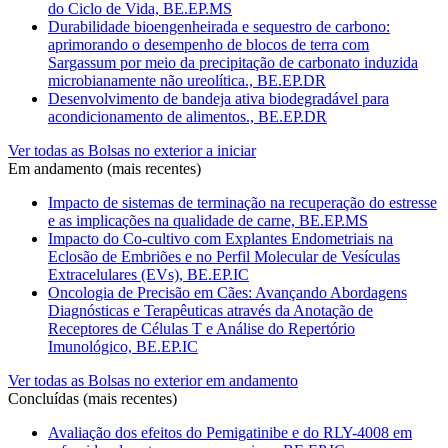
do Ciclo de Vida, BE.EP.MS
Durabilidade bioengenheirada e sequestro de carbono:
aprimorando o desempenho de blocos de terra com
Sargassum por meio da precipitação de carbonato induzida
microbianamente não ureolítica., BE.EP.DR
Desenvolvimento de bandeja ativa biodegradável para
acondicionamento de alimentos., BE.EP.DR
Ver todas as Bolsas no exterior a iniciar
Em andamento (mais recentes)
Impacto de sistemas de terminação na recuperação do estresse
e as implicações na qualidade de carne, BE.EP.MS
Impacto do Co-cultivo com Explantes Endometriais na
Eclosão de Embriões e no Perfil Molecular de Vesículas
Extracelulares (EVs), BE.EP.IC
Oncologia de Precisão em Cães: Avançando Abordagens
Diagnósticas e Terapêuticas através da Anotação de
Receptores de Células T e Análise do Repertório
Imunológico, BE.EP.IC
Ver todas as Bolsas no exterior em andamento
Concluídas (mais recentes)
Avaliação dos efeitos do Pemigatinibe e do RLY-4008 em