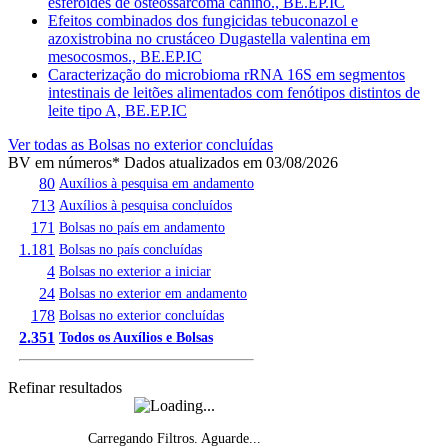
esferoides de osteossarcoma canino., BE.EP.IC
Efeitos combinados dos fungicidas tebuconazol e
azoxistrobina no crustáceo Dugastella valentina em
mesocosmos., BE.EP.IC
Caracterização do microbioma rRNA 16S em segmentos
intestinais de leitões alimentados com fenótipos distintos de
leite tipo A, BE.EP.IC
Ver todas as Bolsas no exterior concluídas
BV em números
* Dados atualizados em 03/08/2026
80
Auxílios à pesquisa em andamento
713
Auxílios à pesquisa concluídos
171
Bolsas no país em andamento
1.181
Bolsas no país concluídas
4
Bolsas no exterior a iniciar
24
Bolsas no exterior em andamento
178
Bolsas no exterior concluídas
2.351
Todos os Auxílios e Bolsas
Refinar resultados
Carregando Filtros. Aguarde...