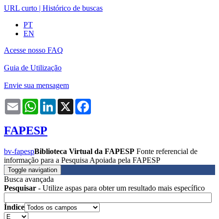
URL curto
|
Histórico de buscas
PT
EN
Acesse nosso FAQ
Guia de Utilização
Envie sua mensagem
Email
WhatsApp
LinkedIn
X
Facebook
FAPESP
bv-fapesp
Biblioteca Virtual da FAPESP
Fonte referencial de
informação para a Pesquisa Apoiada pela FAPESP
Toggle navigation
Busca avançada
Pesquisar
- Utilize aspas para obter um resultado mais específico
Índice