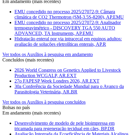
Em andamento (mais recentes)
EMU concedido no processo 2025/27072-9: Câmara
climática de CO2 Thermotron (SM-3.5S-8200), AP.EMU
EMU concedido no processo 2025/27072-9: Analisador
termogravimétrico - DISCOVERY TGA 550 AUTO
ADVANCED, TA Instruments, AP.EMU
Hidratação enteral por via intracecal em equinos adultos:
avaliação de soluções eletrolíticas enterais, AP.R
Ver todos os Auxílios à pesquisa em andamento
Concluídos (mais recentes)
2026 World Congress on Genetics Applied to Livestock
Production WCGALP, AR.EXT
27o FAPESP Week Londres 2026, AR.EXT
30a Conferência da Sociedade Mundial para o Avanço da
Parasitologia Veterinária, AR.BR
Ver todos os Auxílios à pesquisa concluídos
Bolsas no país
Em andamento (mais recentes)
Desenvolvimento de modelo de pele bioimpressa em
tricamada para regeneração tecidual em cães, BP.DR
Avaliação Integrada da Ecoeficiência de Materiais Alcalinos