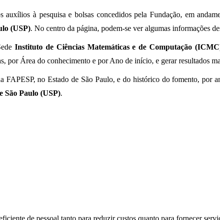
uxílios à pesquisa e bolsas concedidos pela Fundação, em andament
ulo (USP)
. No centro da página, podem-se ver algumas informações des
 Sede
Instituto de Ciências Matemáticas e de Computação (ICMC
s, por Área do conhecimento e por Ano de início, e gerar resultados ma
a FAPESP, no Estado de São Paulo, e do histórico do fomento, por ano
e São Paulo (USP)
.
ficiente de pessoal tanto para reduzir custos quanto para fornecer ser