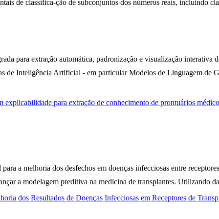
entais de classifica-ção de subconjuntos dos números reais, incluindo c
ada para extração automática, padronização e visualização interativa de
as de Inteligência Artificial - em particular Modelos de Linguagem d
 explicabilidade para extração de conhecimento de prontuários médic
al para a melhoria dos desfechos em doenças infecciosas entre receptores
vançar a modelagem preditiva na medicina de transplantes. Utilizando da
Melhoria dos Resultados de Doenças Infecciosas em Receptores de Trans