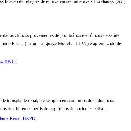
lassificação de relações de equivalênciaenumeraveis Borelianas. (AU)
 dados clínicos provenientes de prontuários eletrônicos de saúde
e Grande Escala (Large Language Models - LLMs) e aprendizado de
os, BP.TT
 de transplante renal; ele se apoia em conjuntos de dados ricos
dos de diferentes perfis demográficos de pacientes e disti…
plante Renal, BP.PD