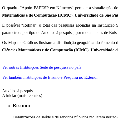
O quadro “Apoio FAPESP em Números” permite a visualização dos a
Matemáticas e de Computação (ICMC), Universidade de São Pa
É possível “Refinar” o total das pesquisas apoiadas na Instituição
parâmetros: por tipo de Auxílios à pesquisa, por modalidades de Bolsa
Os Mapas e Gráficos ilustram a distribuição geográfica do fomento d
Ciências Matemáticas e de Computação (ICMC), Universidade d
Ver outras Instituições Sede de pesquisa no país
Ver também Instituições de Ensino e Pesquisa no Exterior
Auxílios à pesquisa
A iniciar (mais recentes)
Resumo
Organizações de saúde e de serviços públicos requerem gestão e