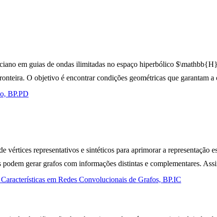
aciano em guias de ondas ilimitadas no espaço hiperbólico $\mathbb{H}
onteira. O objetivo é encontrar condições geométricas que garantam a 
co, BP.PD
so de vértices representativos e sintéticos para aprimorar a representaç
ticas podem gerar grafos com informações distintas e complementares. 
e Características em Redes Convolucionais de Grafos, BP.IC