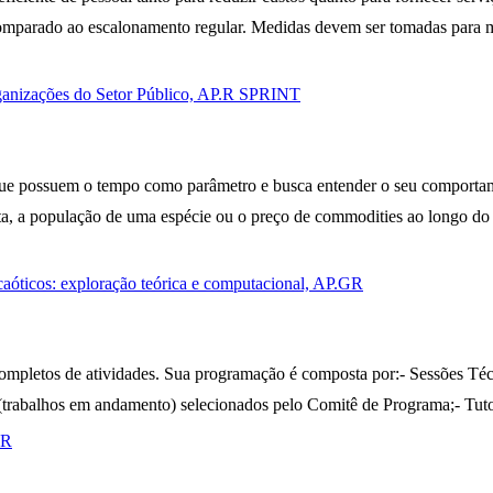
parado ao escalonamento regular. Medidas devem ser tomadas para mant
rganizações do Setor Público, AP.R SPRINT
ue possuem o tempo como parâmetro e busca entender o seu comportament
, a população de uma espécie ou o preço de commodities ao longo do t
caóticos: exploração teórica e computacional, AP.GR
pletos de atividades. Sua programação é composta por:- Sessões Técni
os (trabalhos em andamento) selecionados pelo Comitê de Programa;- Tut
.R