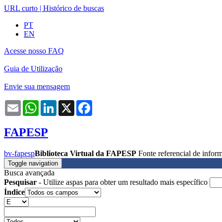
URL curto
|
Histórico de buscas
PT
EN
Acesse nosso FAQ
Guia de Utilização
Envie sua mensagem
Email
WhatsApp
LinkedIn
X
Facebook
FAPESP
bv-fapesp
Biblioteca Virtual da FAPESP
Fonte referencial de info
Toggle navigation
Busca avançada
Pesquisar
- Utilize aspas para obter um resultado mais específico
Índice