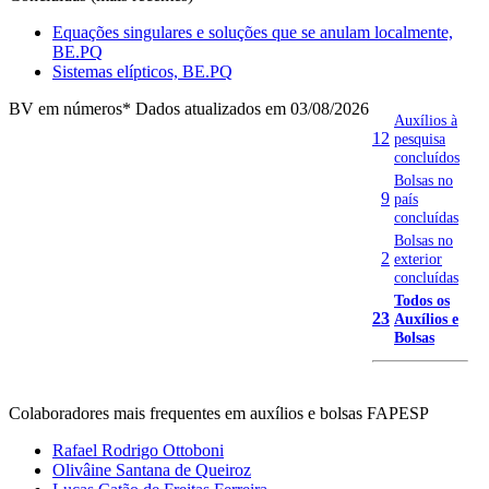
Equações singulares e soluções que se anulam localmente,
BE.PQ
Sistemas elípticos, BE.PQ
BV em números
* Dados atualizados em 03/08/2026
Auxílios à
12
pesquisa
concluídos
Bolsas no
9
país
concluídas
Bolsas no
2
exterior
concluídas
Todos os
23
Auxílios e
Bolsas
Colaboradores mais frequentes em auxílios e bolsas FAPESP
Rafael Rodrigo Ottoboni
Olivâine Santana de Queiroz