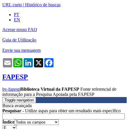
URL curto
|
Histórico de buscas
PT
EN
Acesse nosso FAQ
Guia de Utilização
Envie sua mensagem
Email
WhatsApp
LinkedIn
X
Facebook
FAPESP
bv-fapesp
Biblioteca Virtual da FAPESP
Fonte referencial de
informação para a Pesquisa Apoiada pela FAPESP
Toggle navigation
Busca avançada
Pesquisar
- Utilize aspas para obter um resultado mais específico
Índice