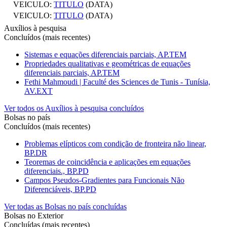
VEICULO:
TITULO
(DATA)
VEICULO:
TITULO
(DATA)
Auxílios à pesquisa
Concluídos (mais recentes)
Sistemas e equações diferenciais parciais, AP.TEM
Propriedades qualitativas e geométricas de equações
diferenciais parciais, AP.TEM
Fethi Mahmoudi | Faculté des Sciences de Tunis - Tunísia,
AV.EXT
Ver todos os Auxílios à pesquisa concluídos
Bolsas no país
Concluídos (mais recentes)
Problemas elípticos com condição de fronteira não linear,
BP.DR
Teoremas de coincidência e aplicações em equações
diferenciais., BP.PD
Campos Pseudos-Gradientes para Funcionais Não
Diferenciáveis, BP.PD
Ver todas as Bolsas no país concluídas
Bolsas no Exterior
Concluídas (mais recentes)