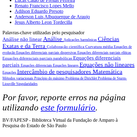
Lucas Catão de Freitas Ferreira
Renato Francisco Lopes Mello
Adilson Eduardo Presoto
Anderson Luis Albuquerque de Araujo
Jesus Alberto Leon Tordecilla
Palavras-chave utilizadas pelo pesquisador
Análise
Ciências
Análise não linear
Aplicações harmônicas
Exatas e da Terra
Colaboração científica
Curvatura média
Equações de
evolução
Equações diferenciais parciais dispersivas
Equações diferenciais parciais elíticas
Equações diferenciais
Equações diferenciais parciais parabólicas
Equações não lineares
parciais
Equações diferenciais
Equações lineares
Intercâmbio de pesquisadores
Matemática
Equações
Métodos variacionais
Princípio do máximo
Problema de Dirichlet
Problema de Sturm-
Liouville
Singularidades
Por favor, reporte erros na página
utilizando
este formulário
.
BV/FAPESP - Biblioteca Virtual da Fundação de Amparo à
Pesquisa do Estado de São Paulo