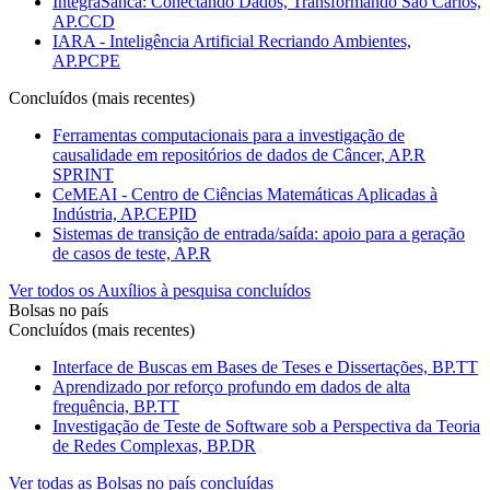
IntegraSanca: Conectando Dados, Transformando São Carlos,
AP.CCD
IARA - Inteligência Artificial Recriando Ambientes,
AP.PCPE
Concluídos (mais recentes)
Ferramentas computacionais para a investigação de
causalidade em repositórios de dados de Câncer, AP.R
SPRINT
CeMEAI - Centro de Ciências Matemáticas Aplicadas à
Indústria, AP.CEPID
Sistemas de transição de entrada/saída: apoio para a geração
de casos de teste, AP.R
Ver todos os Auxílios à pesquisa concluídos
Bolsas no país
Concluídos (mais recentes)
Interface de Buscas em Bases de Teses e Dissertações, BP.TT
Aprendizado por reforço profundo em dados de alta
frequência, BP.TT
Investigação de Teste de Software sob a Perspectiva da Teoria
de Redes Complexas, BP.DR
Ver todas as Bolsas no país concluídas