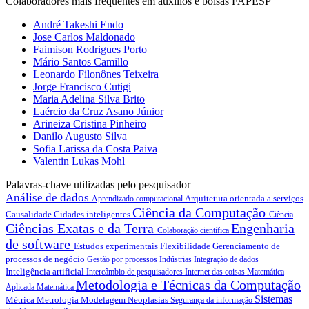
Colaboradores mais frequentes em auxílios e bolsas FAPESP
André Takeshi Endo
Jose Carlos Maldonado
Faimison Rodrigues Porto
Mário Santos Camillo
Leonardo Filonônes Teixeira
Jorge Francisco Cutigi
Maria Adelina Silva Brito
Laércio da Cruz Asano Júnior
Arineiza Cristina Pinheiro
Danilo Augusto Silva
Sofia Larissa da Costa Paiva
Valentin Lukas Mohl
Palavras-chave utilizadas pelo pesquisador
Análise de dados
Arquitetura orientada a serviços
Aprendizado computacional
Ciência da Computação
Causalidade
Cidades inteligentes
Ciência
Ciências Exatas e da Terra
Engenharia
Colaboração científica
de software
Estudos experimentais
Flexibilidade
Gerenciamento de
processos de negócio
Gestão por processos
Indústrias
Integração de dados
Inteligência artificial
Intercâmbio de pesquisadores
Internet das coisas
Matemática
Metodologia e Técnicas da Computação
Aplicada
Matemática
Sistemas
Métrica
Metrologia
Modelagem
Neoplasias
Segurança da informação