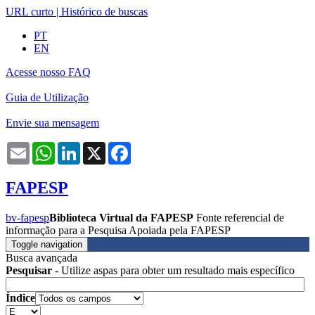
URL curto
|
Histórico de buscas
PT
EN
Acesse nosso FAQ
Guia de Utilização
Envie sua mensagem
Email
WhatsApp
LinkedIn
X
Facebook
FAPESP
bv-fapesp
Biblioteca Virtual da FAPESP
Fonte referencial de
informação para a Pesquisa Apoiada pela FAPESP
Toggle navigation
Busca avançada
Pesquisar
- Utilize aspas para obter um resultado mais específico
Índice