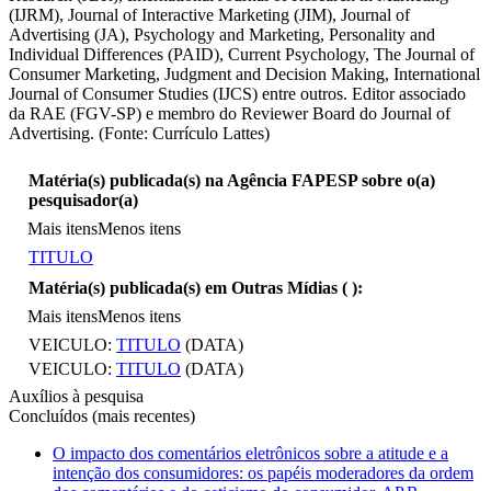
(IJRM), Journal of Interactive Marketing (JIM), Journal of
Advertising (JA), Psychology and Marketing, Personality and
Individual Differences (PAID), Current Psychology, The Journal of
Consumer Marketing, Judgment and Decision Making, International
Journal of Consumer Studies (IJCS) entre outros. Editor associado
da RAE (FGV-SP) e membro do Reviewer Board do Journal of
Advertising. (Fonte: Currículo Lattes)
Matéria(s) publicada(s) na Agência FAPESP sobre o(a)
pesquisador(a)
Mais itens
Menos itens
TITULO
Matéria(s) publicada(s) em Outras Mídias (
):
Mais itens
Menos itens
VEICULO:
TITULO
(DATA)
VEICULO:
TITULO
(DATA)
Auxílios à pesquisa
Concluídos (mais recentes)
O impacto dos comentários eletrônicos sobre a atitude e a
intenção dos consumidores: os papéis moderadores da ordem