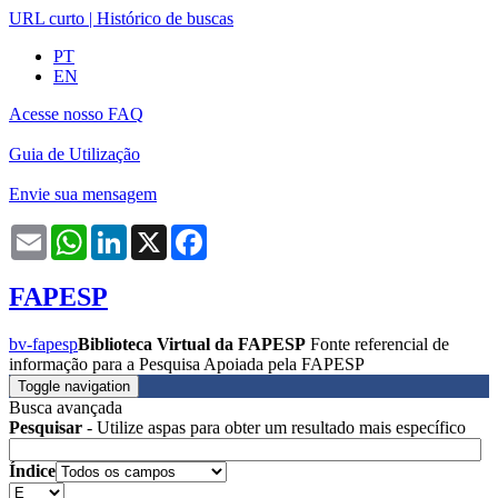
URL curto
|
Histórico de buscas
PT
EN
Acesse nosso FAQ
Guia de Utilização
Envie sua mensagem
Email
WhatsApp
LinkedIn
X
Facebook
FAPESP
bv-fapesp
Biblioteca Virtual da FAPESP
Fonte referencial de
informação para a Pesquisa Apoiada pela FAPESP
Toggle navigation
Busca avançada
Pesquisar
- Utilize aspas para obter um resultado mais específico
Índice