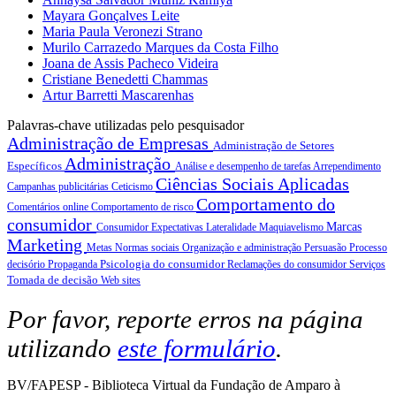
Mayara Gonçalves Leite
Maria Paula Veronezi Strano
Murilo Carrazedo Marques da Costa Filho
Joana de Assis Pacheco Videira
Cristiane Benedetti Chammas
Artur Barretti Mascarenhas
Palavras-chave utilizadas pelo pesquisador
Administração de Empresas
Administração de Setores
Administração
Específicos
Análise e desempenho de tarefas
Arrependimento
Ciências Sociais Aplicadas
Campanhas publicitárias
Ceticismo
Comportamento do
Comentários online
Comportamento de risco
consumidor
Marcas
Consumidor
Expectativas
Lateralidade
Maquiavelismo
Marketing
Metas
Normas sociais
Organização e administração
Persuasão
Processo
Psicologia do consumidor
decisório
Propaganda
Reclamações do consumidor
Serviços
Tomada de decisão
Web sites
Por favor, reporte erros na página
utilizando
este formulário
.
BV/FAPESP - Biblioteca Virtual da Fundação de Amparo à