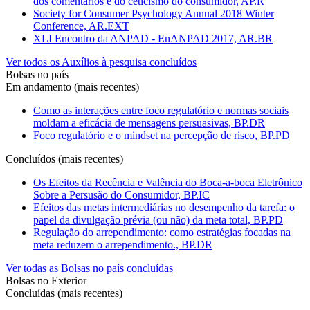
dos comentários e do ceticismo do consumidor, AP.R
Society for Consumer Psychology Annual 2018 Winter
Conference, AR.EXT
XLI Encontro da ANPAD - EnANPAD 2017, AR.BR
Ver todos os Auxílios à pesquisa concluídos
Bolsas no país
Em andamento (mais recentes)
Como as interações entre foco regulatório e normas sociais
moldam a eficácia de mensagens persuasivas, BP.DR
Foco regulatório e o mindset na percepção de risco, BP.PD
Concluídos (mais recentes)
Os Efeitos da Recência e Valência do Boca-a-boca Eletrônico
Sobre a Persusão do Consumidor, BP.IC
Efeitos das metas intermediárias no desempenho da tarefa: o
papel da divulgação prévia (ou não) da meta total, BP.PD
Regulação do arrependimento: como estratégias focadas na
meta reduzem o arrependimento., BP.DR
Ver todas as Bolsas no país concluídas
Bolsas no Exterior
Concluídas (mais recentes)