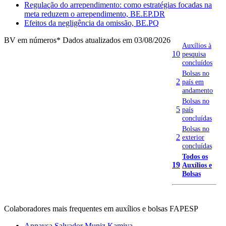
Regulação do arrependimento: como estratégias focadas na
meta reduzem o arrependimento, BE.EP.DR
Efeitos da negligência da omissão, BE.PQ
BV em números
* Dados atualizados em 03/08/2026
Auxílios à
10
pesquisa
concluídos
Bolsas no
2
país em
andamento
Bolsas no
5
país
concluídas
Bolsas no
2
exterior
concluídas
Todos os
19
Auxílios e
Bolsas
Colaboradores mais frequentes em auxílios e bolsas FAPESP
Annaysa Salvador Muniz Kamiya