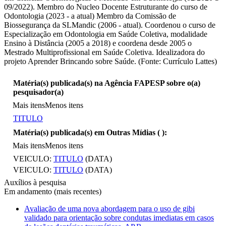
09/2022). Membro do Nucleo Docente Estruturante do curso de
Odontologia (2023 - a atual) Membro da Comissão de
Biossegurança da SLMandic (2006 - atual). Coordenou o curso de
Especialização em Odontologia em Saúde Coletiva, modalidade
Ensino à Distância (2005 a 2018) e coordena desde 2005 o
Mestrado Multiprofissional em Saúde Coletiva. Idealizadora do
projeto Aprender Brincando sobre Saúde. (Fonte: Currículo Lattes)
Matéria(s) publicada(s) na Agência FAPESP sobre o(a)
pesquisador(a)
Mais itens
Menos itens
TITULO
Matéria(s) publicada(s) em Outras Mídias (
):
Mais itens
Menos itens
VEICULO:
TITULO
(DATA)
VEICULO:
TITULO
(DATA)
Auxílios à pesquisa
Em andamento (mais recentes)
Avaliação de uma nova abordagem para o uso de gibi
validado para orientação sobre condutas imediatas em casos