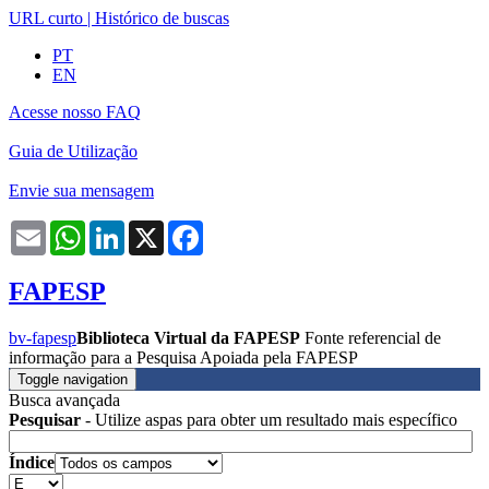
URL curto
|
Histórico de buscas
PT
EN
Acesse nosso FAQ
Guia de Utilização
Envie sua mensagem
Email
WhatsApp
LinkedIn
X
Facebook
FAPESP
bv-fapesp
Biblioteca Virtual da FAPESP
Fonte referencial de
informação para a Pesquisa Apoiada pela FAPESP
Toggle navigation
Busca avançada
Pesquisar
- Utilize aspas para obter um resultado mais específico
Índice