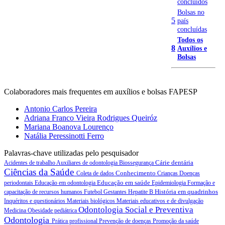
concluídos
Bolsas no
5
país
concluídas
Todos os
8
Auxílios e
Bolsas
Colaboradores mais frequentes em auxílios e bolsas FAPESP
Antonio Carlos Pereira
Adriana Franco Vieira Rodrigues Queiróz
Mariana Boanova Lourenço
Natália Peressinotti Ferro
Palavras-chave utilizadas pelo pesquisador
Cárie dentária
Acidentes de trabalho
Auxiliares de odontologia
Biossegurança
Ciências da Saúde
Conhecimento
Coleta de dados
Crianças
Doenças
Educação em saúde
periodontais
Educação em odontologia
Epidemiologia
Formação e
História em quadrinhos
capacitação de recursos humanos
Futebol
Gestantes
Hepatite B
Inquéritos e questionários
Materiais biológicos
Materiais educativos e de divulgação
Odontologia Social e Preventiva
Medicina
Obesidade pediátrica
Odontologia
Prática profissional
Prevenção de doenças
Promoção da saúde