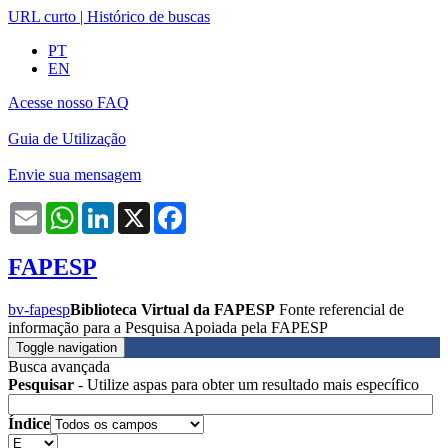
URL curto
|
Histórico de buscas
PT
EN
Acesse nosso FAQ
Guia de Utilização
Envie sua mensagem
Email
WhatsApp
LinkedIn
X
Facebook
FAPESP
bv-fapesp
Biblioteca Virtual da FAPESP
Fonte referencial de
informação para a Pesquisa Apoiada pela FAPESP
Toggle navigation
Busca avançada
Pesquisar
- Utilize aspas para obter um resultado mais específico
Índice