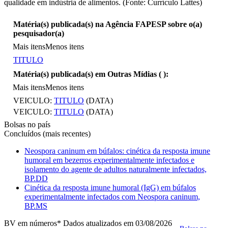
qualidade em indústria de alimentos. (Fonte: Currículo Lattes)
Matéria(s) publicada(s) na Agência FAPESP sobre o(a)
pesquisador(a)
Mais itens
Menos itens
TITULO
Matéria(s) publicada(s) em Outras Mídias (
):
Mais itens
Menos itens
VEICULO:
TITULO
(DATA)
VEICULO:
TITULO
(DATA)
Bolsas no país
Concluídos (mais recentes)
Neospora caninum em búfalos: cinética da resposta imune
humoral em bezerros experimentalmente infectados e
isolamento do agente de adultos naturalmente infectados,
BP.DD
Cinética da resposta imune humoral (IgG) em búfalos
experimentalmente infectados com Neospora caninum,
BP.MS
BV em números
* Dados atualizados em 03/08/2026