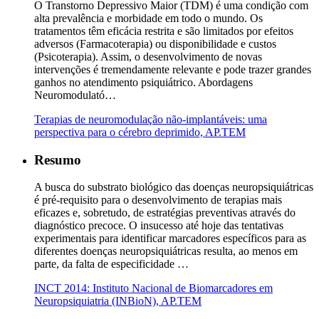
O Transtorno Depressivo Maior (TDM) é uma condição com
alta prevalência e morbidade em todo o mundo. Os
tratamentos têm eficácia restrita e são limitados por efeitos
adversos (Farmacoterapia) ou disponibilidade e custos
(Psicoterapia). Assim, o desenvolvimento de novas
intervenções é tremendamente relevante e pode trazer grandes
ganhos no atendimento psiquiátrico. Abordagens
Neuromodulató…
Terapias de neuromodulação não-implantáveis: uma
perspectiva para o cérebro deprimido, AP.TEM
Resumo
A busca do substrato biológico das doenças neuropsiquiátricas
é pré-requisito para o desenvolvimento de terapias mais
eficazes e, sobretudo, de estratégias preventivas através do
diagnóstico precoce. O insucesso até hoje das tentativas
experimentais para identificar marcadores específicos para as
diferentes doenças neuropsiquiátricas resulta, ao menos em
parte, da falta de especificidade …
INCT 2014: Instituto Nacional de Biomarcadores em
Neuropsiquiatria (INBioN), AP.TEM