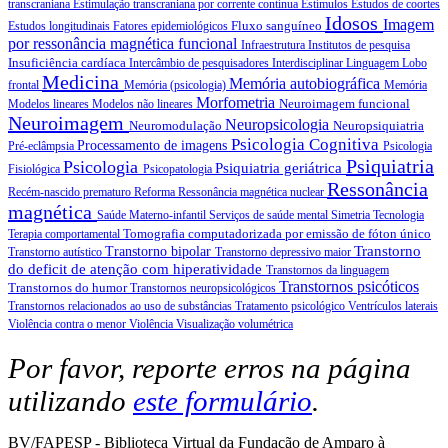
transcraniana
Estimulação transcraniana por corrente contínua
Estímulos
Estudos de coortes
Idosos
Imagem
Fluxo sanguíneo
Estudos longitudinais
Fatores epidemiológicos
por ressonância magnética funcional
Infraestrutura
Institutos de pesquisa
Insuficiência cardíaca
Intercâmbio de pesquisadores
Interdisciplinar
Linguagem
Lobo
Medicina
Memória autobiográfica
frontal
Memória (psicologia)
Memória
Morfometria
Neuroimagem funcional
Modelos lineares
Modelos não lineares
Neuroimagem
Neuropsicologia
Neuromodulação
Neuropsiquiatria
Psicologia Cognitiva
Processamento de imagens
Pré-eclâmpsia
Psicologia
Psiquiatria
Psicologia
Psiquiatria geriátrica
Fisiológica
Psicopatologia
Ressonância
Recém-nascido prematuro
Reforma
Ressonância magnética nuclear
magnética
Saúde Materno-infantil
Serviços de saúde mental
Simetria
Tecnologia
Tomografia computadorizada por emissão de fóton único
Terapia comportamental
Transtorno
Transtorno bipolar
Transtorno autístico
Transtorno depressivo maior
do deficit de atenção com hiperatividade
Transtornos da linguagem
Transtornos psicóticos
Transtornos do humor
Transtornos neuropsicológicos
Transtornos relacionados ao uso de substâncias
Tratamento psicológico
Ventrículos laterais
Violência contra o menor
Violência
Visualização volumétrica
Por favor, reporte erros na página
utilizando
este formulário
.
BV/FAPESP - Biblioteca Virtual da Fundação de Amparo à