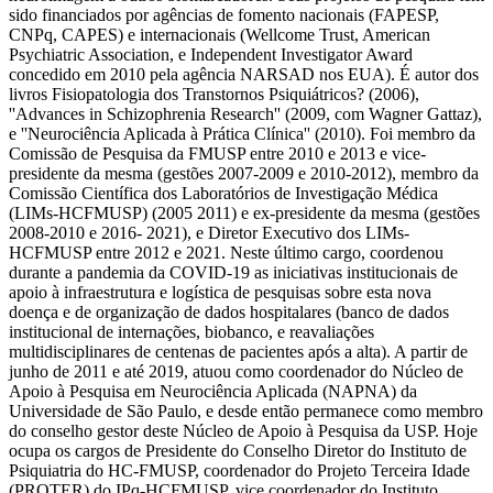
sido financiados por agências de fomento nacionais (FAPESP,
CNPq, CAPES) e internacionais (Wellcome Trust, American
Psychiatric Association, e Independent Investigator Award
concedido em 2010 pela agência NARSAD nos EUA). É autor dos
livros Fisiopatologia dos Transtornos Psiquiátricos? (2006),
''Advances in Schizophrenia Research'' (2009, com Wagner Gattaz),
e ''Neurociência Aplicada à Prática Clínica'' (2010). Foi membro da
Comissão de Pesquisa da FMUSP entre 2010 e 2013 e vice-
presidente da mesma (gestões 2007-2009 e 2010-2012), membro da
Comissão Científica dos Laboratórios de Investigação Médica
(LIMs-HCFMUSP) (2005 2011) e ex-presidente da mesma (gestões
2008-2010 e 2016- 2021), e Diretor Executivo dos LIMs-
HCFMUSP entre 2012 e 2021. Neste último cargo, coordenou
durante a pandemia da COVID-19 as iniciativas institucionais de
apoio à infraestrutura e logística de pesquisas sobre esta nova
doença e de organização de dados hospitalares (banco de dados
institucional de internações, biobanco, e reavaliações
multidisciplinares de centenas de pacientes após a alta). A partir de
junho de 2011 e até 2019, atuou como coordenador do Núcleo de
Apoio à Pesquisa em Neurociência Aplicada (NAPNA) da
Universidade de São Paulo, e desde então permanece como membro
do conselho gestor deste Núcleo de Apoio à Pesquisa da USP. Hoje
ocupa os cargos de Presidente do Conselho Diretor do Instituto de
Psiquiatria do HC-FMUSP, coordenador do Projeto Terceira Idade
(PROTER) do IPq-HCFMUSP, vice coordenador do Instituto