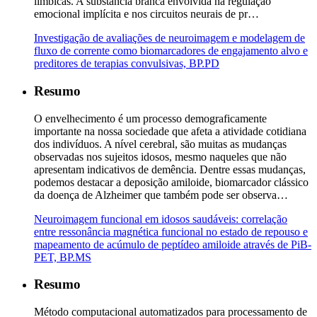
límbicas. A substância branca envolvida na regulação
emocional implícita e nos circuitos neurais de pr…
Investigação de avaliações de neuroimagem e modelagem de
fluxo de corrente como biomarcadores de engajamento alvo e
preditores de terapias convulsivas, BP.PD
Resumo
O envelhecimento é um processo demograficamente
importante na nossa sociedade que afeta a atividade cotidiana
dos indivíduos. A nível cerebral, são muitas as mudanças
observadas nos sujeitos idosos, mesmo naqueles que não
apresentam indicativos de demência. Dentre essas mudanças,
podemos destacar a deposição amiloide, biomarcador clássico
da doença de Alzheimer que também pode ser observa…
Neuroimagem funcional em idosos saudáveis: correlação
entre ressonância magnética funcional no estado de repouso e
mapeamento de acúmulo de peptídeo amiloide através de PiB-
PET, BP.MS
Resumo
Método computacional automatizados para processamento de