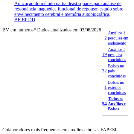
Aplicação do método partial least squares para análise de
ressonância magnética funcional de repouso: estudo sobre
envelhecimento cerebral e memória autobiográfica,
BE.EP.DD
BV em números
* Dados atualizados em 03/08/2026
Auxílios à
2
pesquisa em
andamento
Auxílios à
19
pesquisa
concluídos
Bolsas no
32
país
concluídas
Bolsas no
1
exterior
concluídas
Todos os
54
Auxílios e
Bolsas
Colaboradores mais frequentes em auxílios e bolsas FAPESP