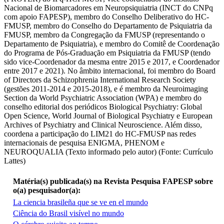
Nacional de Biomarcadores em Neuropsiquiatria (INCT do CNPq
com apoio FAPESP), membro do Conselho Deliberativo do HC-
FMUSP, membro do Conselho do Departamento de Psiquiatria da
FMUSP, membro da Congregação da FMUSP (representando o
Departamento de Psiquiatria), e membro do Comitê de Coordenação
do Programa de Pós-Graduação em Psiquiatria da FMUSP (tendo
sido vice-Coordenador da mesma entre 2015 e 2017, e Coordenador
entre 2017 e 2021). No âmbito internacional, foi membro do Board
of Directors da Schizophrenia International Research Society
(gestões 2011-2014 e 2015-2018), e é membro da Neuroimaging
Section da World Psychiatric Association (WPA) e membro do
conselho editorial dos periódicos Biological Psychiatry: Global
Open Science, World Journal of Biological Psychiatry e European
Archives of Psychiatry and Clinical Neuroscience. Além disso,
coordena a participação do LIM21 do HC-FMUSP nas redes
internacionais de pesquisa ENIGMA, PHENOM e
NEUROQUALIA (Texto informado pelo autor) (Fonte: Currículo
Lattes)
Matéria(s) publicada(s) na Revista Pesquisa FAPESP sobre
o(a) pesquisador(a):
La ciencia brasileña que se ve en el mundo
Ciência do Brasil visível no mundo