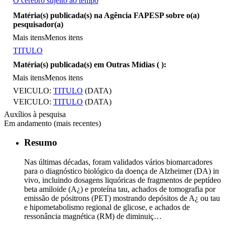
O cérebro sujeito ao tempo
Mais itens
Matéria(s) publicada(s) na Agência FAPESP sobre o(a)
pesquisador(a)
Mais itens
Menos itens
TITULO
Matéria(s) publicada(s) em Outras Mídias (
):
Mais itens
Menos itens
VEICULO:
TITULO
(DATA)
VEICULO:
TITULO
(DATA)
Auxílios à pesquisa
Em andamento (mais recentes)
Resumo
Nas últimas décadas, foram validados vários biomarcadores
para o diagnóstico biológico da doença de Alzheimer (DA) in
vivo, incluindo dosagens liquóricas de fragmentos de peptídeo
beta amiloide (A¿) e proteína tau, achados de tomografia por
emissão de pósitrons (PET) mostrando depósitos de A¿ ou tau
e hipometabolismo regional de glicose, e achados de
ressonância magnética (RM) de diminuiç…