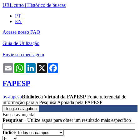
URL curto
|
Histórico de buscas
PT
EN
Acesse nosso FAQ
Guia de Utilização
Envie sua mensagem
Email
WhatsApp
LinkedIn
X
Facebook
FAPESP
bv-fapesp
Biblioteca Virtual da FAPESP
Fonte referencial de
informação para a Pesquisa Apoiada pela FAPESP
Toggle navigation
Busca avançada
Pesquisar
- Utilize aspas para obter um resultado mais específico
Índice