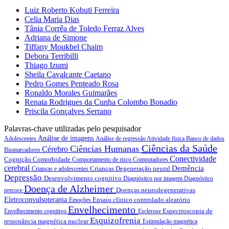
Luiz Roberto Kobuti Ferreira
Celia Maria Dias
Tânia Corrêa de Toledo Ferraz Alves
Adriana de Simone
Tiffany Moukbel Chaim
Debora Terribilli
Thiago Izumi
Sheila Cavalcante Caetano
Pedro Gomes Penteado Rosa
Ronaldo Morales Guimarães
Renata Rodrigues da Cunha Colombo Bonadio
Priscila Gonçalves Serrano
Palavras-chave utilizadas pelo pesquisador
Análise de imagens
Adolescentes
Análise de regressão
Atividade física
Banco de dados
Ciências da Saúde
Ciências Humanas
Cérebro
Biomarcadores
Conectividade
Cognição
Comorbidade
Comportamento de risco
Computadores
cerebral
Demência
Crianças
Degeneração neural
Crianças e adolescentes
Depressão
Desenvolvimento cognitivo
Diagnóstico por imagem
Diagnóstico
Doença de Alzheimer
Doenças neurodegenerativas
precoce
Eletroconvulsoterapia
Ensaio clínico controlado aleatório
Emoções
Envelhecimento
Espectroscopia de
Envelhecimento cognitivo
Esclerose
Esquizofrenia
ressonância magnética nuclear
Estimulação magnética