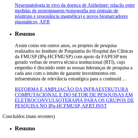
Neuropatologia in vivo da doença de Alzheimer: relação entre
medidas de neuroimagem (tomografia por emissão de
pósitrons e ressonância magnética) e novos biomarcadores
plasmáticos, AP.R
Resumo
Assim como em outros anos, os projetos de pesquisa
realizados no Instituto de Psiquiatria do Hospital das Clínicas
da FMUSP (IPq-HCFMUSP) com apoio da FAPESP tem
gerado verbas de reserva técnica institucional (RTI), cujo
empenho é discutido entre as nossas lideranças de pesquisa a
cada ano com o intuito de garantir investimentos em
infraestrutura de relevância estratégica para a continuid…
REFORMA E AMPLIAÇÃO DA INFRAESTRUTURA
COMPUTACIONAL E DO SETOR DE PESQUISAS EM
ELETROCONVULSOTERAPIA PARA OS GRUPOS DE
PESQUISA NO IPq-HCFMUSP, AP.RT.INST
Concluídos (mais recentes)
Resumo