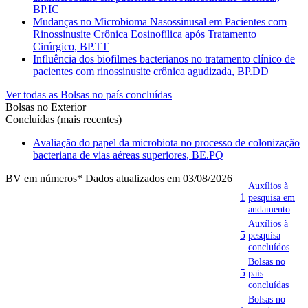
BP.IC
Mudanças no Microbioma Nasossinusal em Pacientes com
Rinossinusite Crônica Eosinofílica após Tratamento
Cirúrgico, BP.TT
Influência dos biofilmes bacterianos no tratamento clínico de
pacientes com rinossinusite crônica agudizada, BP.DD
Ver todas as Bolsas no país concluídas
Bolsas no Exterior
Concluídas (mais recentes)
Avaliação do papel da microbiota no processo de colonização
bacteriana de vias aéreas superiores, BE.PQ
BV em números
* Dados atualizados em 03/08/2026
Auxílios à
1
pesquisa em
andamento
Auxílios à
5
pesquisa
concluídos
Bolsas no
5
país
concluídas
Bolsas no