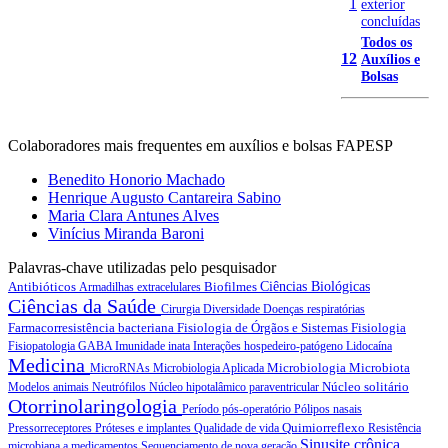
1
exterior
concluídas
Todos os
12
Auxílios e
Bolsas
Colaboradores mais frequentes em auxílios e bolsas FAPESP
Benedito Honorio Machado
Henrique Augusto Cantareira Sabino
Maria Clara Antunes Alves
Vinícius Miranda Baroni
Palavras-chave utilizadas pelo pesquisador
Antibióticos
Biofilmes
Ciências Biológicas
Armadilhas extracelulares
Ciências da Saúde
Cirurgia
Diversidade
Doenças respiratórias
Farmacorresistência bacteriana
Fisiologia de Órgãos e Sistemas
Fisiologia
Fisiopatologia
GABA
Imunidade inata
Interações hospedeiro-patógeno
Lidocaína
Medicina
Microbiologia
Microbiota
MicroRNAs
Microbiologia Aplicada
Núcleo solitário
Modelos animais
Neutrófilos
Núcleo hipotalâmico paraventricular
Otorrinolaringologia
Período pós-operatório
Pólipos nasais
Quimiorreflexo
Pressorreceptores
Próteses e implantes
Qualidade de vida
Resistência
Sinusite crônica
microbiana a medicamentos
Sequenciamento de nova geração