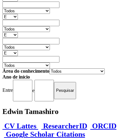
Área do conhecimento
Ano de início
Entre
e
Edwin Tamashiro
CV Lattes
ResearcherID
ORCID
Google Scholar Citations