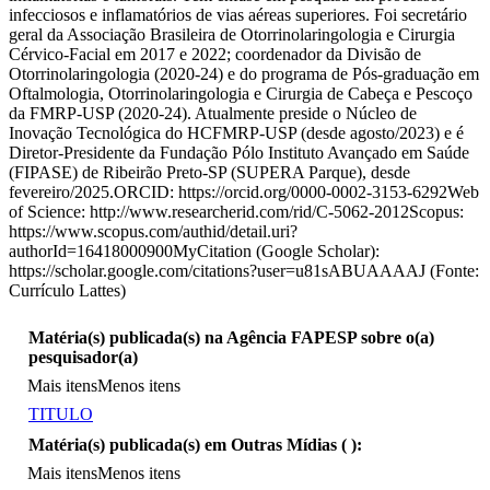
infecciosos e inflamatórios de vias aéreas superiores. Foi secretário
geral da Associação Brasileira de Otorrinolaringologia e Cirurgia
Cérvico-Facial em 2017 e 2022; coordenador da Divisão de
Otorrinolaringologia (2020-24) e do programa de Pós-graduação em
Oftalmologia, Otorrinolaringologia e Cirurgia de Cabeça e Pescoço
da FMRP-USP (2020-24). Atualmente preside o Núcleo de
Inovação Tecnológica do HCFMRP-USP (desde agosto/2023) e é
Diretor-Presidente da Fundação Pólo Instituto Avançado em Saúde
(FIPASE) de Ribeirão Preto-SP (SUPERA Parque), desde
fevereiro/2025.ORCID: https://orcid.org/0000-0002-3153-6292Web
of Science: http://www.researcherid.com/rid/C-5062-2012Scopus:
https://www.scopus.com/authid/detail.uri?
authorId=16418000900MyCitation (Google Scholar):
https://scholar.google.com/citations?user=u81sABUAAAAJ (Fonte:
Currículo Lattes)
Matéria(s) publicada(s) na Agência FAPESP sobre o(a)
pesquisador(a)
Mais itens
Menos itens
TITULO
Matéria(s) publicada(s) em Outras Mídias (
):
Mais itens
Menos itens