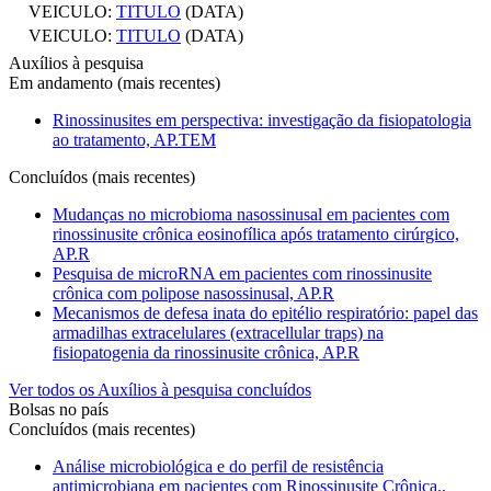
VEICULO:
TITULO
(DATA)
VEICULO:
TITULO
(DATA)
Auxílios à pesquisa
Em andamento (mais recentes)
Rinossinusites em perspectiva: investigação da fisiopatologia
ao tratamento, AP.TEM
Concluídos (mais recentes)
Mudanças no microbioma nasossinusal em pacientes com
rinossinusite crônica eosinofílica após tratamento cirúrgico,
AP.R
Pesquisa de microRNA em pacientes com rinossinusite
crônica com polipose nasossinusal, AP.R
Mecanismos de defesa inata do epitélio respiratório: papel das
armadilhas extracelulares (extracellular traps) na
fisiopatogenia da rinossinusite crônica, AP.R
Ver todos os Auxílios à pesquisa concluídos
Bolsas no país
Concluídos (mais recentes)
Análise microbiológica e do perfil de resistência
antimicrobiana em pacientes com Rinossinusite Crônica.,