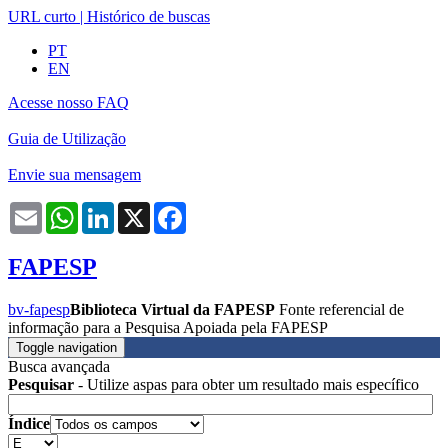
URL curto
|
Histórico de buscas
PT
EN
Acesse nosso FAQ
Guia de Utilização
Envie sua mensagem
Email
WhatsApp
LinkedIn
X
Facebook
FAPESP
bv-fapesp
Biblioteca Virtual da FAPESP
Fonte referencial de
informação para a Pesquisa Apoiada pela FAPESP
Toggle navigation
Busca avançada
Pesquisar
- Utilize aspas para obter um resultado mais específico
Índice