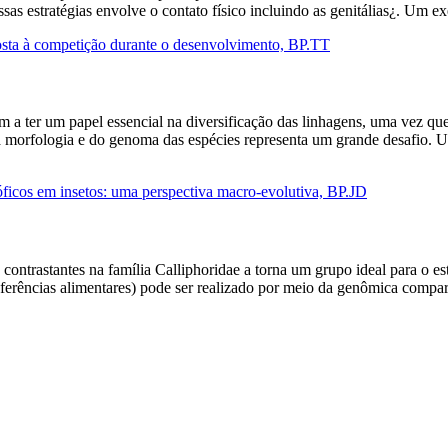
as estratégias envolve o contato físico incluindo as genitálias¿. Um
posta à competição durante o desenvolvimento, BP.TT
 a ter um papel essencial na diversificação das linhagens, uma vez qu
 morfologia e do genoma das espécies representa um grande desafio. Um
óficos em insetos: uma perspectiva macro-evolutiva, BP.JD
 contrastantes na família Calliphoridae a torna um grupo ideal para o es
referências alimentares) pode ser realizado por meio da genômica compar