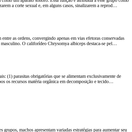
em como um aparato sonoro. Essa função é atribuída a esse grupo como
zarem a corte sexual e, em alguns casos, sinalizarem a reprod…
em entre as ordens, convergindo apenas em vias efetoras conservadas
or masculino. O califorídeo Chrysomya albiceps destaca-se pel…
vais: (1) parasitas obrigatórias que se alimentam exclusivamente de
mbos os recursos matéria orgânica em decomposição e tecido…
es grupos, machos apresentam variadas estratégias para aumentar seu