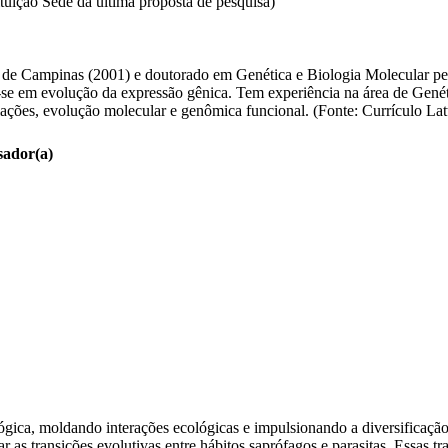
ituição Sede da última proposta de pesquisa)
 de Campinas (2001) e doutorado em Genética e Biologia Molecular pe
o-se em evolução da expressão gênica. Tem experiência na área de Gen
ações, evolução molecular e genômica funcional. (Fonte: Currículo Lat
sador(a)
ógica, moldando interações ecológicas e impulsionando a diversificação 
r as transições evolutivas entre hábitos saprófagos e parasitas. Essas