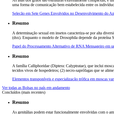
As asas dos grilos são estruturas extremamente complexas, e u
uma forma de comunicação bem estabelecida entre os indivíduos
Seleção em Sete Genes Envolvidos no Desenvolvimento do Apar
Resumo
A determinação sexual em insetos caracteriza-se por alta diver
(dsx). Enquanto o modelo de Drosophila depende da proteína Sx
Papel do Processamento Alternativo de RNA Mensageiro em 
Resumo
A família Calliphoridae (Diptera: Calyptratae), que inclui mosca
tecidos vivos de hospedeiros; (2) necro-saprófagas que se al
Elementos transponíveis e especialização trófica em moscas var
Ver todas as Bolsas no país em andamento
Concluídos (mais recentes)
Resumo
As genitálias podem estar funcionalmente envolvidas com o amb