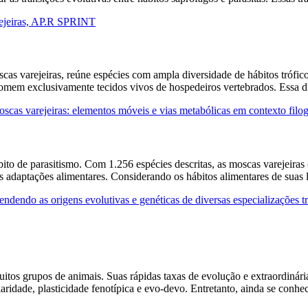
rejeiras, AP.R SPRINT
oscas varejeiras, reúne espécies com ampla diversidade de hábitos trófic
somem exclusivamente tecidos vivos de hospedeiros vertebrados. Essa d
moscas varejeiras: elementos móveis e vias metabólicas em contexto filo
to de parasitismo. Com 1.256 espécies descritas, as moscas varejeiras 
adaptações alimentares. Considerando os hábitos alimentares de suas l
endo as origens evolutivas e genéticas de diversas especializações 
muitos grupos de animais. Suas rápidas taxas de evolução e extraordin
aridade, plasticidade fenotípica e evo-devo. Entretanto, ainda se conh