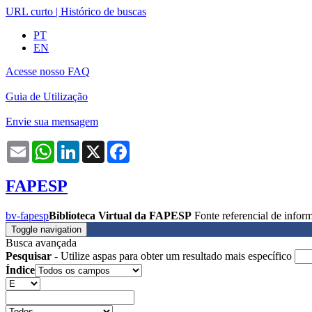
URL curto
|
Histórico de buscas
PT
EN
Acesse nosso FAQ
Guia de Utilização
Envie sua mensagem
Email
WhatsApp
LinkedIn
X
Facebook
FAPESP
bv-fapesp
Biblioteca Virtual da FAPESP
Fonte referencial de info
Toggle navigation
Busca avançada
Pesquisar
- Utilize aspas para obter um resultado mais específico
Índice