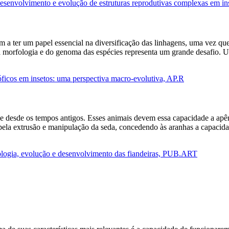
desenvolvimento e evolução de estruturas reprodutivas complexas em in
 a ter um papel essencial na diversificação das linhagens, uma vez qu
 morfologia e do genoma das espécies representa um grande desafio. Um
óficos em insetos: uma perspectiva macro-evolutiva, AP.R
e desde os tempos antigos. Esses animais devem essa capacidade a apên
pela extrusão e manipulação da seda, concedendo às aranhas a capacidad
ologia, evolução e desenvolvimento das fiandeiras, PUB.ART