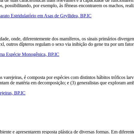
ma de suas características mais relevantes é a capacidade de funcionar
, possibilitando, por exemplo, às fêmeas encontrarem os machos, reali
ato Estridulatório em Asas de Gryllidea, BP.IC
sidade, onde, diferentemente dos mamíferos, os sinais primários diverg
l, outros dípteros regulam o sexo via inibição do gene tra por um fat
uma Espécie Monogênica, BP.IC
s varejeiras, é composta por espécies com distintos hábitos tróficos lar
imentam de matéria em decomposição; e (3) generalistas que exploram a
ejeiras, BP.IC
iente e apresentarem resposta plástica de diversas formas. Em diferent