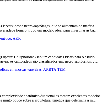
os larvais: desde necro-saprófagas, que se alimentam de matéria
iversidade torna o grupo um modelo ideal para investigar as ba…
genético, AP.R
(Diptera: Calliphoridae) são um candidatas ideais para o estudo
arvas, os califorídeos são classificados em: necro-saprófagos, q…
tróficas em moscas varejeiras, AP.BTA.TEM
ária complexidade anatômico-funcional as tornam excelentes modelos
ece muito pouco sobre a arquitetura genética que determina a m…