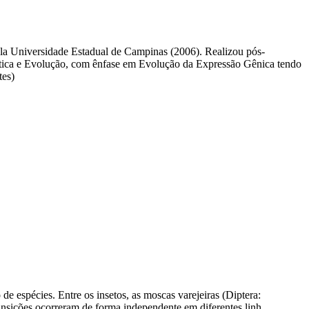
la Universidade Estadual de Campinas (2006). Realizou pós-
ética e Evolução, com ênfase em Evolução da Expressão Gênica tendo
tes)
de espécies. Entre os insetos, as moscas varejeiras (Diptera:
 transições ocorreram de forma independente em diferentes linh…