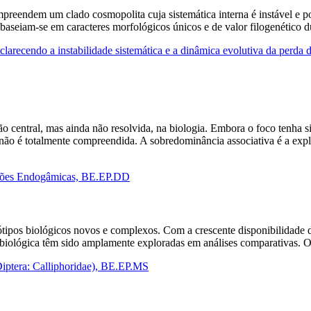
preendem um clado cosmopolita cuja sistemática interna é instável e po
, baseiam-se em caracteres morfológicos únicos e de valor filogenético
clarecendo a instabilidade sistemática e a dinâmica evolutiva da perda 
 central, mas ainda não resolvida, na biologia. Embora o foco tenha 
ão é totalmente compreendida. A sobredominância associativa é a expl
ações Endogâmicas, BE.EP.DD
ótipos biológicos novos e complexos. Com a crescente disponibilidade 
o biológica têm sido amplamente exploradas em análises comparativas.
Diptera: Calliphoridae), BE.EP.MS