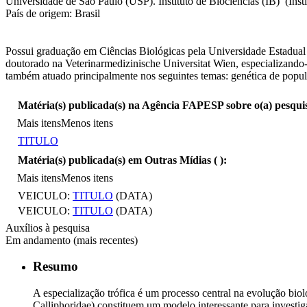
Universidade de São Paulo (USP). Instituto de Biociências (IB) (Inst
País de origem: Brasil
Possui graduação em Ciências Biológicas pela Universidade Estadual
doutorado na Veterinarmedizinische Universitat Wien, especializand
também atuado principalmente nos seguintes temas: genética de popul
Matéria(s) publicada(s) na Agência FAPESP sobre o(a) pesqui
Mais itens
Menos itens
TITULO
Matéria(s) publicada(s) em Outras Mídias (
):
Mais itens
Menos itens
VEICULO:
TITULO
(DATA)
VEICULO:
TITULO
(DATA)
Auxílios à pesquisa
Em andamento (mais recentes)
Resumo
A especialização trófica é um processo central na evolução biol
Calliphoridae) constituem um modelo interessante para investiga