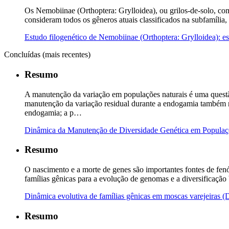
Os Nemobiinae (Orthoptera: Grylloidea), ou grilos-de-solo, com
consideram todos os gêneros atuais classificados na subfamília
Estudo filogenético de Nemobiinae (Orthoptera: Grylloidea): es
Concluídas (mais recentes)
Resumo
A manutenção da variação em populações naturais é uma questão
manutenção da variação residual durante a endogamia também n
endogamia; a p…
Dinâmica da Manutenção de Diversidade Genética em Popul
Resumo
O nascimento e a morte de genes são importantes fontes de fen
famílias gênicas para a evolução de genomas e a diversificaçã
Dinâmica evolutiva de famílias gênicas em moscas varejeiras (
Resumo