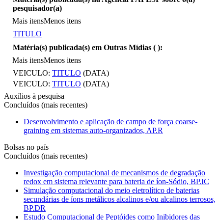
pesquisador(a)
Mais itens
Menos itens
TITULO
Matéria(s) publicada(s) em Outras Mídias (
):
Mais itens
Menos itens
VEICULO:
TITULO
(DATA)
VEICULO:
TITULO
(DATA)
Auxílios à pesquisa
Concluídos (mais recentes)
Desenvolvimento e aplicação de campo de força coarse-
graining em sistemas auto-organizados, AP.R
Bolsas no país
Concluídos (mais recentes)
Investigação computacional de mecanismos de degradação
redox em sistema relevante para bateria de íon-Sódio, BP.IC
Simulação computacional do meio eletrolítico de baterias
secundárias de íons metálicos alcalinos e/ou alcalinos terrosos,
BP.DR
Estudo Computacional de Peptóides como Inibidores das