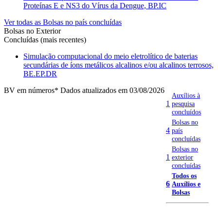
Proteínas E e NS3 do Vírus da Dengue, BP.IC
Ver todas as Bolsas no país concluídas
Bolsas no Exterior
Concluídas (mais recentes)
Simulação computacional do meio eletrolítico de baterias
secundárias de íons metálicos alcalinos e/ou alcalinos terrosos,
BE.EP.DR
BV em números
* Dados atualizados em 03/08/2026
Auxílios à
1
pesquisa
concluídos
Bolsas no
4
país
concluídas
Bolsas no
1
exterior
concluídas
Todos os
6
Auxílios e
Bolsas