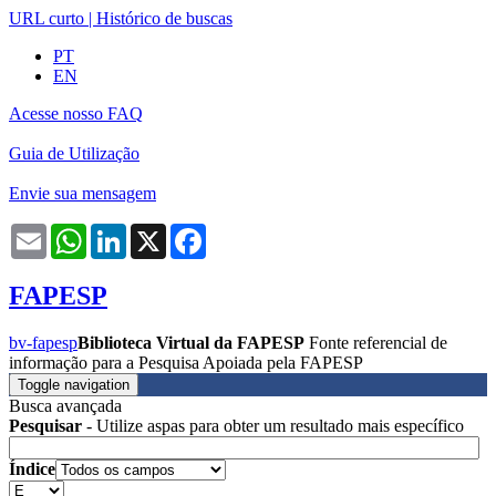
URL curto
|
Histórico de buscas
PT
EN
Acesse nosso FAQ
Guia de Utilização
Envie sua mensagem
Email
WhatsApp
LinkedIn
X
Facebook
FAPESP
bv-fapesp
Biblioteca Virtual da FAPESP
Fonte referencial de
informação para a Pesquisa Apoiada pela FAPESP
Toggle navigation
Busca avançada
Pesquisar
- Utilize aspas para obter um resultado mais específico
Índice