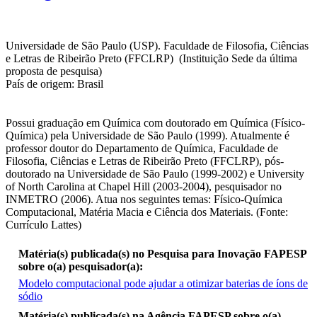
Universidade de São Paulo (USP). Faculdade de Filosofia, Ciências
e Letras de Ribeirão Preto (FFCLRP) (Instituição Sede da última
proposta de pesquisa)
País de origem: Brasil
Possui graduação em Química com doutorado em Química (Físico-
Química) pela Universidade de São Paulo (1999). Atualmente é
professor doutor do Departamento de Química, Faculdade de
Filosofia, Ciências e Letras de Ribeirão Preto (FFCLRP), pós-
doutorado na Universidade de São Paulo (1999-2002) e University
of North Carolina at Chapel Hill (2003-2004), pesquisador no
INMETRO (2006). Atua nos seguintes temas: Físico-Química
Computacional, Matéria Macia e Ciência dos Materiais. (Fonte:
Currículo Lattes)
Matéria(s) publicada(s) no Pesquisa para Inovação FAPESP
sobre o(a) pesquisador(a):
Modelo computacional pode ajudar a otimizar baterias de íons de
sódio
Mais itens
Matéria(s) publicada(s) na Agência FAPESP sobre o(a)