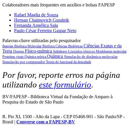
Colaboradores mais frequentes em auxílios e bolsas FAPESP
Rafael Maglia de Souza
Hernan Chaimovich Guralnik
Fernanda Angélica Sala
Paulo César Ferreira Gaspar Neto
Palavras-chave utilizadas pelo pesquisador
Ciências Exatas e da
Baterias
Biofísica Molecular
Biofísica
Ciências Biológicas
Terra
Físico-química
Líquidos iônicos
Dengue
Inibidores
Modelagem molecular
Química
Simulação de dinâmica molecular
Proteínas virais
Química teórica
Simulação por computador
Teoria do funcional da densidade
Por favor, reporte erros na página
utilizando
este formulário
.
BV/FAPESP - Biblioteca Virtual da Fundação de Amparo à
Pesquisa do Estado de São Paulo
R. Pio XI, 1500 - Alto da Lapa - CEP 05468-901 - São Paulo/SP -
Brasil |
Converse com a FAPESP-BV