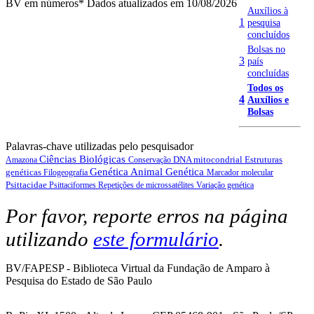
BV em números
* Dados atualizados em 10/08/2026
Auxílios à
1
pesquisa
concluídos
Bolsas no
3
país
concluídas
Todos os
4
Auxílios e
Bolsas
Palavras-chave utilizadas pelo pesquisador
Ciências Biológicas
DNA mitocondrial
Estruturas
Amazona
Conservação
Genética Animal
Genética
genéticas
Filogeografia
Marcador molecular
Psittacidae
Psittaciformes
Repetições de microssatélites
Variação genética
Por favor, reporte erros na página
utilizando
este formulário
.
BV/FAPESP - Biblioteca Virtual da Fundação de Amparo à
Pesquisa do Estado de São Paulo