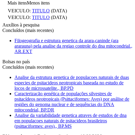
Mais itens
Menos itens
VEICULO:
TITULO
(DATA)
VEICULO:
TITULO
(DATA)
Auxílios à pesquisa
Concluídos (mais recentes)
Filogeografia e estrutura genetica da arara-caninde (ara
ararauna) pela analise da regiao controle do dna mitocondrial.,
AR.EXT
Bolsas no país
Concluídos (mais recentes)
Analise da estrutura genetica de populacoes naturais de duas
especies de psitacideos neotropicais baseada no estudo de
locos de microssatelite., BP.PD
Caracterização genética de populações silvestres de
psitacídeos neotropicais (Psittaciformes: Aves) por análise de
regiões do genoma nuclear e de sequências do DNA
mitocondrial, BP.DR
Analise da variabilidade genetica atraves de estudos de dna
em populacoes naturais de psitacideos brasileiros
(psittaciformes: aves)., BP.MS