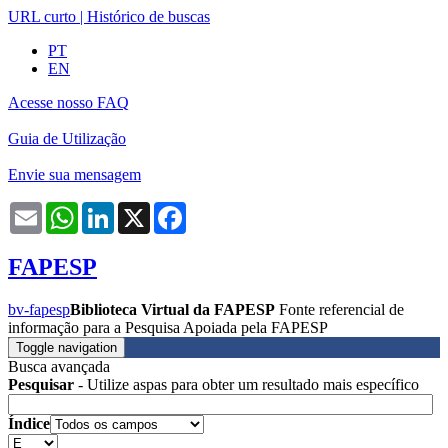
URL curto
|
Histórico de buscas
PT
EN
Acesse nosso FAQ
Guia de Utilização
Envie sua mensagem
Email
WhatsApp
LinkedIn
X
Facebook
FAPESP
bv-fapesp
Biblioteca Virtual da FAPESP
Fonte referencial de
informação para a Pesquisa Apoiada pela FAPESP
Toggle navigation
Busca avançada
Pesquisar
- Utilize aspas para obter um resultado mais específico
Índice