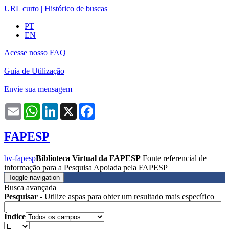
URL curto
|
Histórico de buscas
PT
EN
Acesse nosso FAQ
Guia de Utilização
Envie sua mensagem
Email
WhatsApp
LinkedIn
X
Facebook
FAPESP
bv-fapesp
Biblioteca Virtual da FAPESP
Fonte referencial de
informação para a Pesquisa Apoiada pela FAPESP
Toggle navigation
Busca avançada
Pesquisar
- Utilize aspas para obter um resultado mais específico
Índice