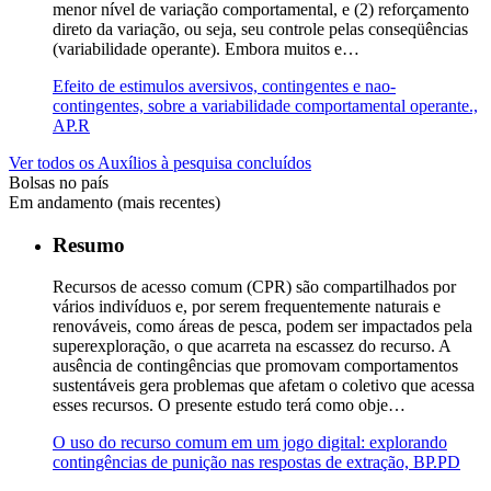
menor nível de variação comportamental, e (2) reforçamento
direto da variação, ou seja, seu controle pelas conseqüências
(variabilidade operante). Embora muitos e…
Efeito de estimulos aversivos, contingentes e nao-
contingentes, sobre a variabilidade comportamental operante.,
AP.R
Ver todos os Auxílios à pesquisa concluídos
Bolsas no país
Em andamento (mais recentes)
Resumo
Recursos de acesso comum (CPR) são compartilhados por
vários indivíduos e, por serem frequentemente naturais e
renováveis, como áreas de pesca, podem ser impactados pela
superexploração, o que acarreta na escassez do recurso. A
ausência de contingências que promovam comportamentos
sustentáveis gera problemas que afetam o coletivo que acessa
esses recursos. O presente estudo terá como obje…
O uso do recurso comum em um jogo digital: explorando
contingências de punição nas respostas de extração, BP.PD