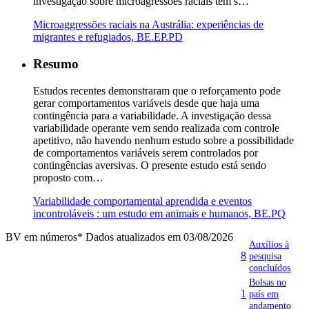
investigação sobre microagressões raciais tem s…
Microaggressões raciais na Austrália: experiências de
migrantes e refugiados, BE.EP.PD
Resumo
Estudos recentes demonstraram que o reforçamento pode
gerar comportamentos variáveis desde que haja uma
contingência para a variabilidade. A investigação dessa
variabilidade operante vem sendo realizada com controle
apetitivo, não havendo nenhum estudo sobre a possibilidade
de comportamentos variáveis serem controlados por
contingências aversivas. O presente estudo está sendo
proposto com…
Variabilidade comportamental aprendida e eventos
incontroláveis : um estudo em animais e humanos, BE.PQ
BV em números
* Dados atualizados em 03/08/2026
Auxílios à
8
pesquisa
concluídos
Bolsas no
1
país em
andamento