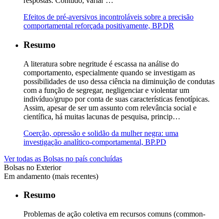
respostas. Contudo, variar …
Efeitos de pré-aversivos incontroláveis sobre a precisão
comportamental reforçada positivamente, BP.DR
Resumo
A literatura sobre negritude é escassa na análise do
comportamento, especialmente quando se investigam as
possibilidades de uso dessa ciência na diminuição de condutas
com a função de segregar, negligenciar e violentar um
indivíduo/grupo por conta de suas características fenotípicas.
Assim, apesar de ser um assunto com relevância social e
científica, há muitas lacunas de pesquisa, princip…
Coerção, opressão e solidão da mulher negra: uma
investigação analítico-comportamental, BP.PD
Ver todas as Bolsas no país concluídas
Bolsas no Exterior
Em andamento (mais recentes)
Resumo
Problemas de ação coletiva em recursos comuns (common-