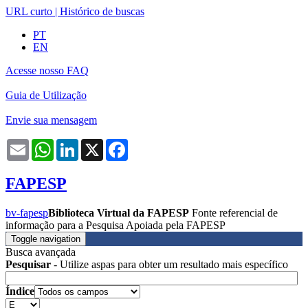
URL curto
|
Histórico de buscas
PT
EN
Acesse nosso FAQ
Guia de Utilização
Envie sua mensagem
Email
WhatsApp
LinkedIn
X
Facebook
FAPESP
bv-fapesp
Biblioteca Virtual da FAPESP
Fonte referencial de
informação para a Pesquisa Apoiada pela FAPESP
Toggle navigation
Busca avançada
Pesquisar
- Utilize aspas para obter um resultado mais específico
Índice