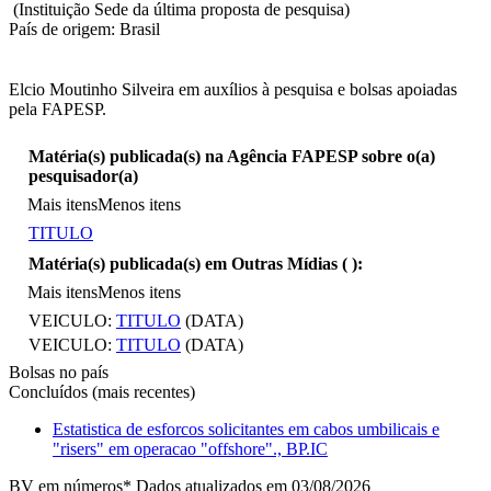
(Instituição Sede da última proposta de pesquisa)
País de origem: Brasil
Elcio Moutinho Silveira em auxílios à pesquisa e bolsas apoiadas
pela FAPESP.
Matéria(s) publicada(s) na Agência FAPESP sobre o(a)
pesquisador(a)
Mais itens
Menos itens
TITULO
Matéria(s) publicada(s) em Outras Mídias (
):
Mais itens
Menos itens
VEICULO:
TITULO
(DATA)
VEICULO:
TITULO
(DATA)
Bolsas no país
Concluídos (mais recentes)
Estatistica de esforcos solicitantes em cabos umbilicais e
"risers" em operacao "offshore"., BP.IC
BV em números
* Dados atualizados em 03/08/2026