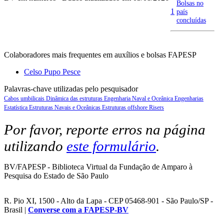
Bolsas no
1
país
concluídas
Colaboradores mais frequentes em auxílios e bolsas FAPESP
Celso Pupo Pesce
Palavras-chave utilizadas pelo pesquisador
Cabos umbilicais
Dinâmica das estruturas
Engenharia Naval e Oceânica
Engenharias
Estatística
Estruturas Navais e Oceânicas
Estruturas offshore
Risers
Por favor, reporte erros na página
utilizando
este formulário
.
BV/FAPESP - Biblioteca Virtual da Fundação de Amparo à
Pesquisa do Estado de São Paulo
R. Pio XI, 1500 - Alto da Lapa - CEP 05468-901 - São Paulo/SP -
Brasil |
Converse com a FAPESP-BV