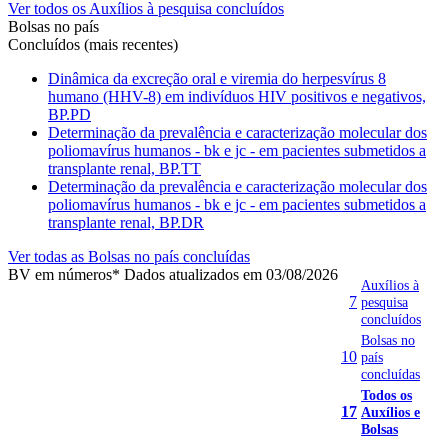
Ver todos os Auxílios à pesquisa concluídos
Bolsas no país
Concluídos (mais recentes)
Dinâmica da excreção oral e viremia do herpesvírus 8
humano (HHV-8) em indivíduos HIV positivos e negativos,
BP.PD
Determinação da prevalência e caracterização molecular dos
poliomavírus humanos - bk e jc - em pacientes submetidos a
transplante renal, BP.TT
Determinação da prevalência e caracterização molecular dos
poliomavírus humanos - bk e jc - em pacientes submetidos a
transplante renal, BP.DR
Ver todas as Bolsas no país concluídas
BV em números
* Dados atualizados em 03/08/2026
Auxílios à
7
pesquisa
concluídos
Bolsas no
10
país
concluídas
Todos os
17
Auxílios e
Bolsas