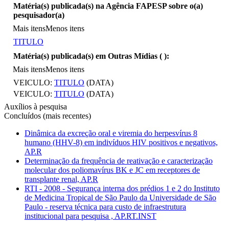
Matéria(s) publicada(s) na Agência FAPESP sobre o(a)
pesquisador(a)
Mais itens
Menos itens
TITULO
Matéria(s) publicada(s) em Outras Mídias (
):
Mais itens
Menos itens
VEICULO:
TITULO
(DATA)
VEICULO:
TITULO
(DATA)
Auxílios à pesquisa
Concluídos (mais recentes)
Dinâmica da excreção oral e viremia do herpesvírus 8
humano (HHV-8) em indivíduos HIV positivos e negativos,
AP.R
Determinação da frequência de reativação e caracterização
molecular dos poliomavírus BK e JC em receptores de
transplante renal, AP.R
RTI - 2008 - Segurança interna dos prédios 1 e 2 do Instituto
de Medicina Tropical de São Paulo da Universidade de São
Paulo - reserva técnica para custo de infraestrutura
institucional para pesquisa , AP.RT.INST