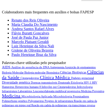
Colaboradores mais frequentes em auxílios e bolsas FAPESP
Renato dos Reis Oliveira
Maria Claudia Do Nascimento
Andrea Santos Rafael Alves
Flávio Buratti Gonçalves
José de Paula Paz Junior
Marcelo Plaisant Geraldi
Luiz Henrique da Silva Nali
Gislene de Oliveira Bezerra
Paulo Henrique Braz da Silva
Palavras-chave utilizadas pelo pesquisador
AIDS
Análise de sequência de DNA
Antigenemia
Aquisição de equipamentos
Ciências
Ciências Biológicas
Biologia Molecular
Biologia molecular
Bioquímica
da Saúde
Clínica Médica
Citomegalovirus
Diabetes gestacional
Diversidade genética
Etiologia
HIV
Doenças transmissíveis
Doutorado
HIV-1
Infectologia
Hantavirus
Herpesvirus humano 8
Infecções por Citomegalovirus
Infraestrutura
Laboratórios
Leucoencefalopatia multifocal progressiva
Medicina Preventiva
Medicina
Microbiologia Aplicada
Microbiologia
Pesquisadores
Polimorfismo genético
Polyomavirus
Projetos de infraestrutura
Reação em cadeia da
polimerase em tempo real
Reação em cadeia da polimerase via transcriptase reversa