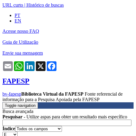
URL curto
|
Histórico de buscas
PT
EN
Acesse nosso FAQ
Guia de Utilização
Envie sua mensagem
Email
WhatsApp
LinkedIn
X
Facebook
FAPESP
bv-fapesp
Biblioteca Virtual da FAPESP
Fonte referencial de
informação para a Pesquisa Apoiada pela FAPESP
Toggle navigation
Busca avançada
Pesquisar
- Utilize aspas para obter um resultado mais específico
Índice