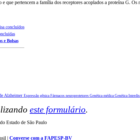
ório e que pertencem a família dos receptores acoplados a proteína G. O
isa concluídos
oncluídas
s e Bolsas
de Alzheimer
Expressão gênica
Fármacos neuroprotetores
Genética médica
Genética
Interdis
ilizando
este formulário
.
do Estado de São Paulo
sil |
Converse com a FAPESP-BV