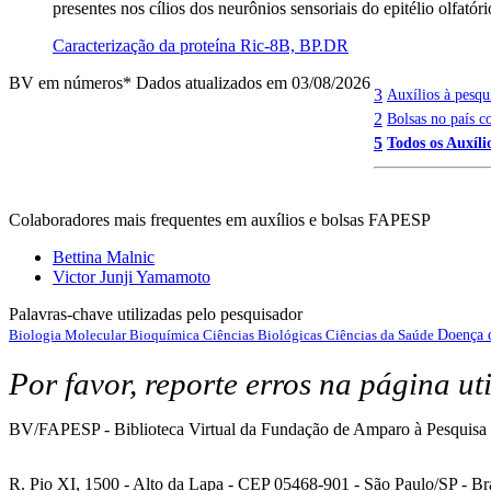
presentes nos cílios dos neurônios sensoriais do epitélio olfat
Caracterização da proteína Ric-8B, BP.DR
BV em números
* Dados atualizados em 03/08/2026
3
Auxílios à pesqu
2
Bolsas no país c
5
Todos os Auxílio
Colaboradores mais frequentes em auxílios e bolsas FAPESP
Bettina Malnic
Victor Junji Yamamoto
Palavras-chave utilizadas pelo pesquisador
Biologia Molecular
Bioquímica
Ciências Biológicas
Ciências da Saúde
Doença 
Por favor, reporte erros na página ut
BV/FAPESP - Biblioteca Virtual da Fundação de Amparo à Pesquisa 
R. Pio XI, 1500 - Alto da Lapa - CEP 05468-901 - São Paulo/SP - Bra