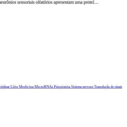
s neurônios sensoriais olfatórios apresentam uma proteí…
Lítio
Medicina
MicroRNAs
Psiquiatria
ciplinar
Sistema nervoso
Transdução de sinais