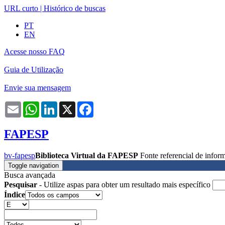
URL curto
|
Histórico de buscas
PT
EN
Acesse nosso FAQ
Guia de Utilização
Envie sua mensagem
Email
WhatsApp
LinkedIn
X
Facebook
FAPESP
bv-fapesp
Biblioteca Virtual da FAPESP
Fonte referencial de info
Toggle navigation
Busca avançada
Pesquisar
- Utilize aspas para obter um resultado mais específico
Índice