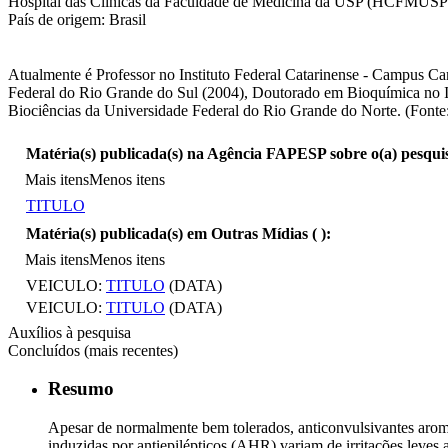
Hospital das Clínicas da Faculdade de Medicina da USP (HCFMUSP). In
País de origem: Brasil
Atualmente é Professor no Instituto Federal Catarinense - Campus 
Federal do Rio Grande do Sul (2004), Doutorado em Bioquímica no I
Biociências da Universidade Federal do Rio Grande do Norte. (Fonte:
Matéria(s) publicada(s) na Agência FAPESP sobre o(a) pesqui
Mais itens
Menos itens
TITULO
Matéria(s) publicada(s) em Outras Mídias (
):
Mais itens
Menos itens
VEICULO:
TITULO
(DATA)
VEICULO:
TITULO
(DATA)
Auxílios à pesquisa
Concluídos (mais recentes)
Resumo
Apesar de normalmente bem tolerados, anticonvulsivantes aromá
induzidas por antiepilépticos (AHR) variam de irritações leve