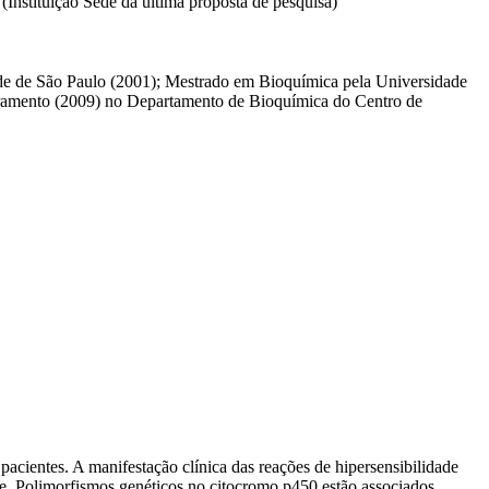
Instituição Sede da última proposta de pesquisa)
ade de São Paulo (2001); Mestrado em Bioquímica pela Universidade
oramento (2009) no Departamento de Bioquímica do Centro de
cientes. A manifestação clínica das reações de hipersensibilidade
ade. Polimorfismos genéticos no citocromo p450 estão associados …