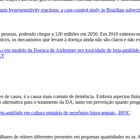
nts hypersensitivity reactions: a case-control study in Brazilian subj
 pessoas, podendo chegar a 120 milhões em 2050. Em 2010 estimou-se 
rísticos, os mecanismos que levam à doença ainda não são claros e não e
NAs em modelo da Doença de Alzheimer por toxicidade de beta-amilóide
EXT
 de casos, é a causa mais comum de demência. Embora aspectos fisiop
omo alternativa para o tratamento da DA, tanto em prevenção quanto pro
eta-amilóide em cultura primária de neurônios hipocampais., BP.IC
milhares de odores diferentes presentes em pequenas quantidades no ar. 