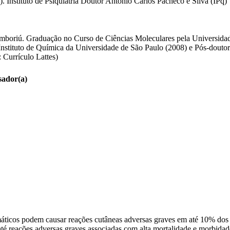
stituto de Psiquiatria Doutor Antonio Carlos Pacheco e Silva (IPq) (
Camboriú. Graduação no Curso de Ciências Moleculares pela Universid
nstituto de Química da Universidade de São Paulo (2008) e Pós-dout
 Currículo Lattes)
sador(a)
ticos podem causar reações cutâneas adversas graves em até 10% dos pa
s até reações adversas graves associadas com alta mortalidade e morbid