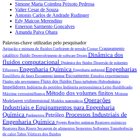
Simone Maria Coimbra Peixoto Pedrosa
Valter Cesar de Souza
Antonio Carlos de Andrade Rudinger
Edy Maicon Merendino
Emerson Sarmento Gonçalves
Amanda Paiva Ohara
Palavras-chave utilizadas pelo pesquisador
Agitação e mistura de fluidos
Coque
Craqueamento
Coeficiente de pressão
Dinâmica dos
catalítico fluido
Desenvolvimento de software
Design
fluidos computacional
Dinâmica dos fluidos
Dispersão de poluentes
Engenharia Química
Engenharias
Efluentes
Engenharia ambiental
Escoamento
Equilíbrio de fases
Estudos experimentais
Escoamento laminar
Fluxo dos fluidos
Fluidos não newtonianos
Fluxo turbulento
Hidrodinâmica
Impelidores
Indústria do petróleo
Indústria petroquímica
Leito fluidificado
Método dos volumes finitos
Máxima verossimilhança
Mistura
Operações
Modelagem tridimensional
Modelos matemáticos
Industriais e Equipamentos para Engenharia
Química
Processos Industriais de
Petróleo
Parâmetros
Engenharia Química
Reatores químicos
Projeto
Reações químicas
Reatores
Risers
Secagem de alimentos
Serpentes
Softwares
Transferência
Rios
de calor
Vórtices dos fluidos
Tubos