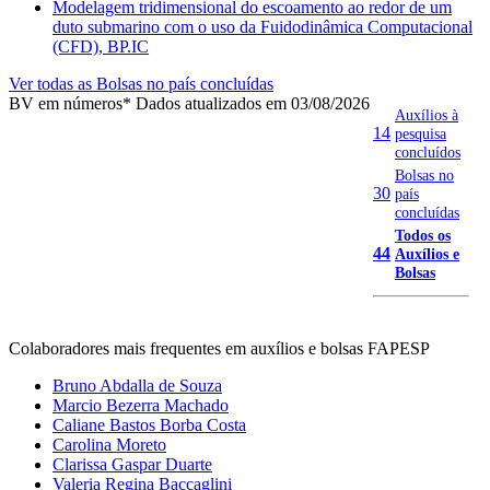
Modelagem tridimensional do escoamento ao redor de um
duto submarino com o uso da Fuidodinâmica Computacional
(CFD), BP.IC
Ver todas as Bolsas no país concluídas
BV em números
* Dados atualizados em 03/08/2026
Auxílios à
14
pesquisa
concluídos
Bolsas no
30
país
concluídas
Todos os
44
Auxílios e
Bolsas
Colaboradores mais frequentes em auxílios e bolsas FAPESP
Bruno Abdalla de Souza
Marcio Bezerra Machado
Caliane Bastos Borba Costa
Carolina Moreto
Clarissa Gaspar Duarte
Valeria Regina Baccaglini