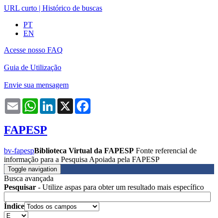
URL curto
|
Histórico de buscas
PT
EN
Acesse nosso FAQ
Guia de Utilização
Envie sua mensagem
Email
WhatsApp
LinkedIn
X
Facebook
FAPESP
bv-fapesp
Biblioteca Virtual da FAPESP
Fonte referencial de
informação para a Pesquisa Apoiada pela FAPESP
Toggle navigation
Busca avançada
Pesquisar
- Utilize aspas para obter um resultado mais específico
Índice