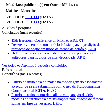
Matéria(s) publicada(s) em Outras Mídias (
):
Mais itens
Menos itens
VEICULO:
TITULO
(DATA)
VEICULO:
TITULO
(DATA)
Auxílios à pesquisa
Concluídos (mais recentes)
15th European Conference on Mixing, AR.EXT
Desenvolvimento de um modelo bifásico para a predição da
formação de coque em tubos de fornos de petróleo, AP.R
Determinação experimental do consumo de potência de
agitadores para líquidos de alta viscosidade, AP.R
Ver todos os Auxílios à pesquisa concluídos
Bolsas no país
Concluídos (mais recentes)
Estudo da influência da malha na modelagem do escoamento
ao redor de risers submarinos com o uso da Fluidodinâmica
Computacional (CFD), BP.IC
Estudo de refinamento de malha e comparação de dois
modelos de turbulência em instalações para criação de fêmeas
suínas em fase de gestação, BP.IC