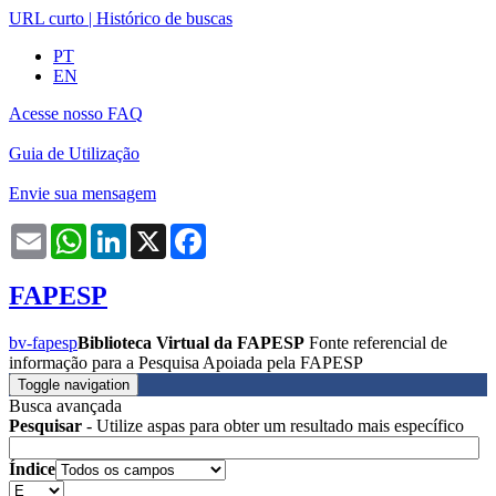
URL curto
|
Histórico de buscas
PT
EN
Acesse nosso FAQ
Guia de Utilização
Envie sua mensagem
Email
WhatsApp
LinkedIn
X
Facebook
FAPESP
bv-fapesp
Biblioteca Virtual da FAPESP
Fonte referencial de
informação para a Pesquisa Apoiada pela FAPESP
Toggle navigation
Busca avançada
Pesquisar
- Utilize aspas para obter um resultado mais específico
Índice