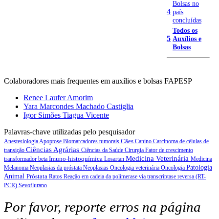
Bolsas no
4
país
concluídas
Todos os
5
Auxílios e
Bolsas
Colaboradores mais frequentes em auxílios e bolsas FAPESP
Renee Laufer Amorim
Yara Marcondes Machado Castiglia
Igor Simões Tiagua Vicente
Palavras-chave utilizadas pelo pesquisador
Cães
Anestesiologia
Apoptose
Biomarcadores tumorais
Canino
Carcinoma de células de
Ciências Agrárias
transição
Ciências da Saúde
Cirurgia
Fator de crescimento
Medicina Veterinária
Imuno-histoquímica
transformador beta
Losartan
Medicina
Patologia
Melanoma
Neoplasias da próstata
Neoplasias
Oncologia veterinária
Oncologia
Animal
Próstata
Ratos
Reação em cadeia da polimerase via transcriptase reversa (RT-
PCR)
Sevoflurano
Por favor, reporte erros na página