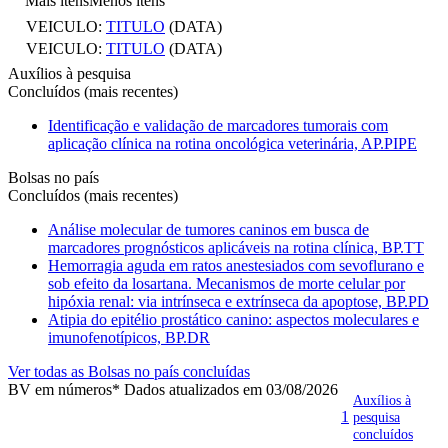
Mais itens
Menos itens
VEICULO:
TITULO
(DATA)
VEICULO:
TITULO
(DATA)
Auxílios à pesquisa
Concluídos (mais recentes)
Identificação e validação de marcadores tumorais com
aplicação clínica na rotina oncológica veterinária, AP.PIPE
Bolsas no país
Concluídos (mais recentes)
Análise molecular de tumores caninos em busca de
marcadores prognósticos aplicáveis na rotina clínica, BP.TT
Hemorragia aguda em ratos anestesiados com sevoflurano e
sob efeito da losartana. Mecanismos de morte celular por
hipóxia renal: via intrínseca e extrínseca da apoptose, BP.PD
Atipia do epitélio prostático canino: aspectos moleculares e
imunofenotípicos, BP.DR
Ver todas as Bolsas no país concluídas
BV em números
* Dados atualizados em 03/08/2026
Auxílios à
1
pesquisa
concluídos