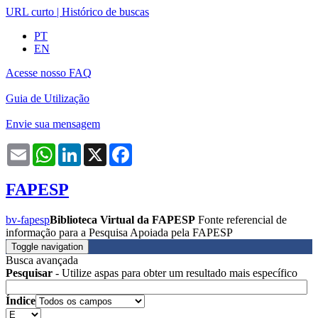
URL curto
|
Histórico de buscas
PT
EN
Acesse nosso FAQ
Guia de Utilização
Envie sua mensagem
Email
WhatsApp
LinkedIn
X
Facebook
FAPESP
bv-fapesp
Biblioteca Virtual da FAPESP
Fonte referencial de
informação para a Pesquisa Apoiada pela FAPESP
Toggle navigation
Busca avançada
Pesquisar
- Utilize aspas para obter um resultado mais específico
Índice