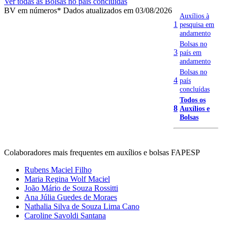
Ver todas as Bolsas no país concluídas
BV em números
* Dados atualizados em 03/08/2026
Auxílios à
1
pesquisa em
andamento
Bolsas no
3
país em
andamento
Bolsas no
4
país
concluídas
Todos os
8
Auxílios e
Bolsas
Colaboradores mais frequentes em auxílios e bolsas FAPESP
Rubens Maciel Filho
Maria Regina Wolf Maciel
João Mário de Souza Rossitti
Ana Júlia Guedes de Moraes
Nathalia Silva de Souza Lima Cano
Caroline Savoldi Santana