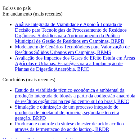
Bolsas no país
Em andamento (mais recentes)
Análise Integrada de Viabilidade e Apoio à Tomada de
Decisão para Tecnologias de Processamento de Resíduos
Orgânicos: Subsídios para Aprimoramento da Política
Municipal de Gestão de Resíduos em Campinas, BP.PD
Modelagem de Cenários Tecnológicos para Valorização de
Resíduos Sólidos Urbanos em Campinas, BP.MS
Avaliação dos Impactos dos Gases de Efeito Estufa em Áreas
Agrícolas e Urbanas: Estratégias para a Implantação de
Plantas de Digestão Anaeróbia, BP.IC
Concluídos (mais recentes)
Estudo da viabilidade técnico-econômica e ambiental da
produção integrada de biogás a partir da codigestão anaeróbia
de resíduos orgânicos na região centro-sul do brasil, BP.IC
Simulação e otimização de um processo integrado de
produção de bioetanol de primeira, segunda e terceira
geração, BP.PD
Producao e controle da sintese do ester de acido acrilico
atraves da fermentacao do acido lactico., BP.DR