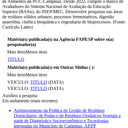
de Alimentos da PUC-Campinas. Desde 2022, compõe o Banco de
Avaliadores do Sistema Nacional de Avaliação da Educação
Superior (BASis), do INEP/MEC. Desenvolve pesquisas nas áreas
de resíduos sólidos urbanos, processos fermentativos, digestão
anaeróbia, cinética bioquímica e engenharia de bioprocessos. (Fonte:
Currículo Lattes)
Matéria(s) publicada(s) na Agência FAPESP sobre o(a)
pesquisador(a)
Mais itens
Menos itens
TITULO
Matéria(s) publicada(s) em Outras Mídias (
):
Mais itens
Menos itens
VEICULO:
TITULO
(DATA)
VEICULO:
TITULO
(DATA)
Auxílios à pesquisa
Em andamento (mais recentes)
Aprimoramento da Política de Gestão de Resíduos
Domiciliares, de Podas e de Resíduos Orgânicos Vegetais a
partir de Diagnóstico Socioeconômico e Tecnologias
Integradas no Município de Campinas, AP.PP